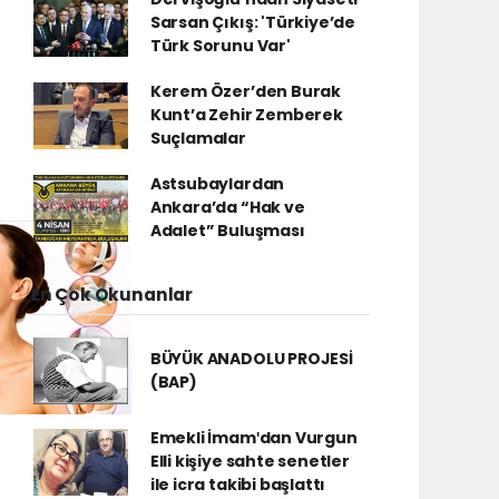
Sarsan Çıkış: 'Türkiye’de
Türk Sorunu Var'
Kerem Özer’den Burak
Kunt’a Zehir Zemberek
Suçlamalar
Astsubaylardan
Ankara’da “Hak ve
Adalet” Buluşması
En Çok Okunanlar
BÜYÜK ANADOLU PROJESİ
(BAP)
Emekli İmamʹdan Vurgun
Elli kişiye sahte senetler
ile icra takibi başlattı