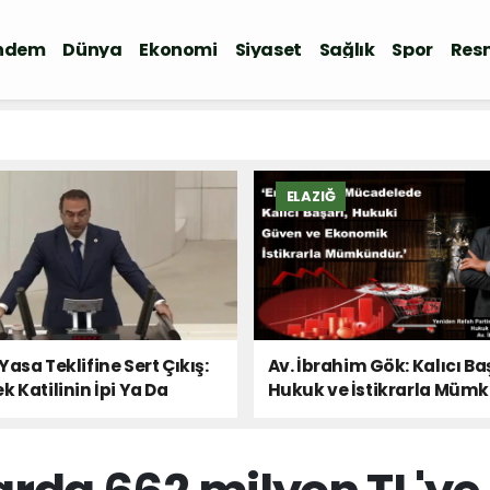
ndem
Dünya
Ekonomi
Siyaset
Sağlık
Spor
Resm
ELAZIĞ
Yasa Teklifine Sert Çıkış:
Av. İbrahim Gök: Kalıcı Ba
k Katilinin İpi Ya Da
Hukuk ve İstikrarla Müm
 Sesi!