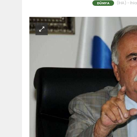
(İHA) - İhl
DÜNYA