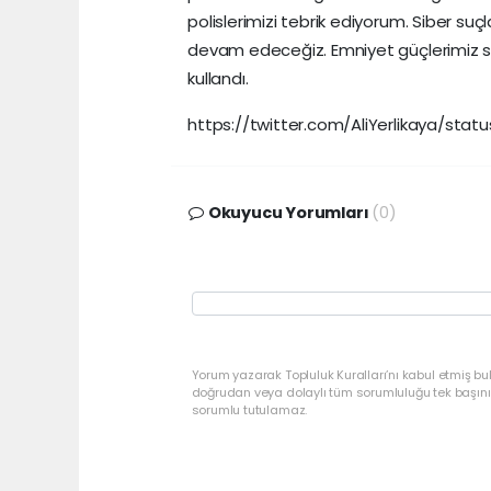
polislerimizi tebrik ediyorum. Siber su
devam edeceğiz. Emniyet güçlerimiz san
kullandı.
https://twitter.com/AliYerlikaya/sta
Okuyucu Yorumları
(0)
Yorum yazarak Topluluk Kuralları’nı kabul etmiş bu
doğrudan veya dolaylı tüm sorumluluğu tek başınız
sorumlu tutulamaz.