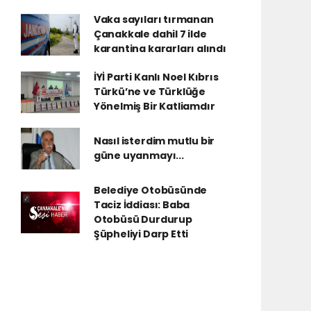
Vaka sayıları tırmanan
Çanakkale dahil 7 ilde
karantina kararları alındı
İYİ Parti Kanlı Noel Kıbrıs
Türkü’ne ve Türklüğe
Yönelmiş Bir Katliamdır
Nasıl isterdim mutlu bir
güne uyanmayı...
Belediye Otobüsünde
Taciz İddiası: Baba
Otobüsü Durdurup
Şüpheliyi Darp Etti