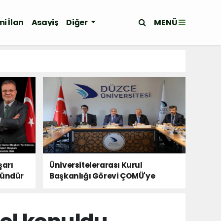
MENÜ
i İlan
Asayiş
Diğer
şarı
Üniversitelerarası Kurul
kündür
Başkanlığı Görevi ÇOMÜ'ye
Devredildi