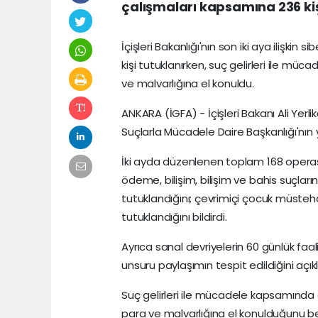
çalışmaları kapsamına 236 kişi
İçişleri Bakanlığı'nın son iki aya ilişk
kişi tutuklanırken, suç gelirleri ile m
ve malvarlığına el konuldu.
ANKARA (İGFA) - İçişleri Bakanı Ali Yer
Suçlarla Mücadele Daire Başkanlığı'nın 
İki ayda düzenlenen toplam 168 operasy
ödeme, bilişim, bilişim ve bahis suçların
tutuklandığını; çevrimiçi çocuk müsteh
tutuklandığını bildirdi.
Ayrıca sanal devriyelerin 60 günlük faali
unsuru paylaşımın tespit edildiğini açıkl
Suç gelirleri ile mücadele kapsamında
para ve malvarlığına el konulduğunu be