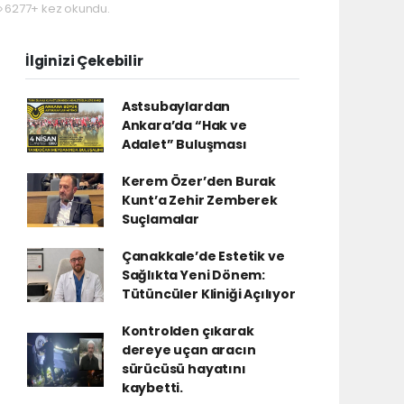
6277+ kez okundu.
İlginizi Çekebilir
Astsubaylardan
Ankara’da “Hak ve
Adalet” Buluşması
Kerem Özer’den Burak
Kunt’a Zehir Zemberek
Suçlamalar
Çanakkale’de Estetik ve
Sağlıkta Yeni Dönem:
Tütüncüler Kliniği Açılıyor
Kontrolden çıkarak
dereye uçan aracın
sürücüsü hayatını
kaybetti.