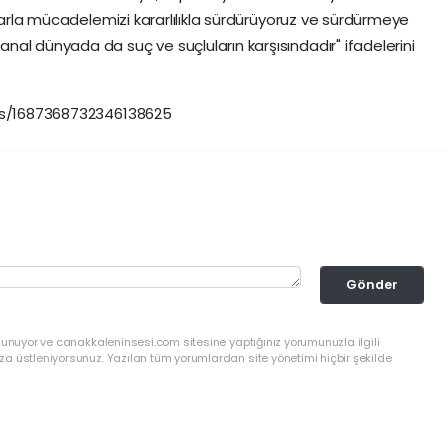
çlarla mücadelemizi kararlılıkla sürdürüyoruz ve sürdürmeye
al dünyada da suç ve suçluların karşısındadır" ifadelerini
tus/1687368732346138625
Gönder
lunuyor ve canakkaleninsesi.com sitesine yaptığınız yorumunuzla ilgili
a üstleniyorsunuz. Yazılan tüm yorumlardan site yönetimi hiçbir şekilde