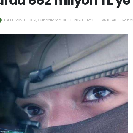
arda 662 milyon TL'ye
04.08.2023 - 10:51, Güncelleme: 08.08.2023 - 12:31
136431+ kez o