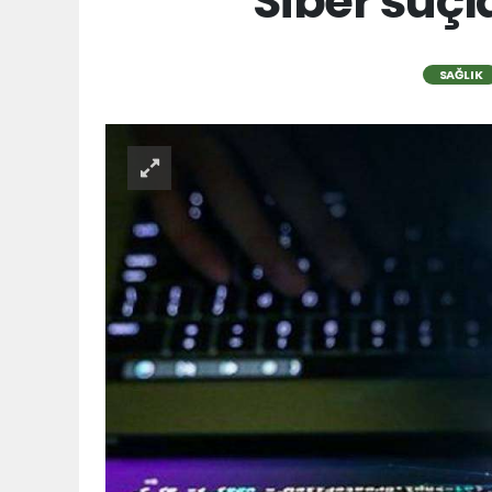
Siber suçl
SAĞLIK