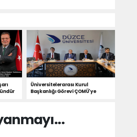
şarı
Üniversitelerarası Kurul
kündür
Başkanlığı Görevi ÇOMÜ'ye
Devredildi
yanmayı...