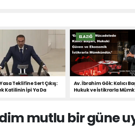
ELAZIĞ
Yasa Teklifine Sert Çıkış:
Av. İbrahim Gök: Kalıcı Ba
k Katilinin İpi Ya Da
Hukuk ve İstikrarla Müm
 Sesi!
erdim mutlu bir güne u