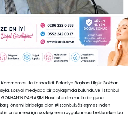
Kararnamesi ile feshedildi. Belediye Başkanı Ülgür Gökhan
ısıyla, sosyal medyada bir paylaşımda bulundu.ve İstanbul
GÖKHAN'IN PAYLAŞIMI Nasıl isterdim mutlu bir güne
e karşı önemli bir belge olan #İstanbulSözleşmesi nden
detin önlenmesi için sözleşmenin uygulanması beklenirken bu