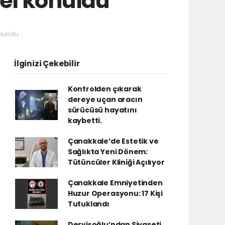
 el konuldu
kundu.
İlginizi Çekebilir
Kontrolden çıkarak
dereye uçan aracın
sürücüsü hayatını
kaybetti.
Çanakkale’de Estetik ve
Sağlıkta Yeni Dönem:
Tütüncüler Kliniği Açılıyor
Çanakkale Emniyetinden
Huzur Operasyonu: 17 Kişi
Tutuklandı
Dervişoğlu’ndan Siyaseti