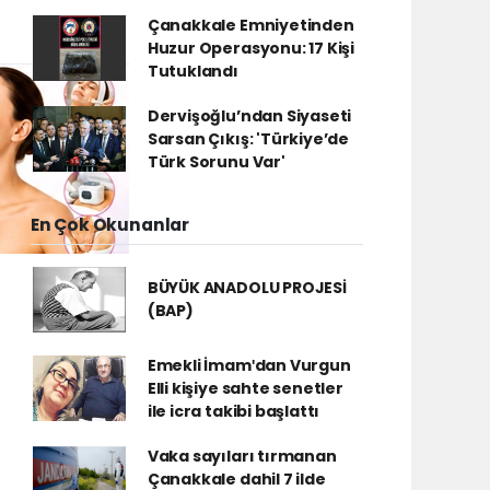
Çanakkale Emniyetinden
Huzur Operasyonu: 17 Kişi
Tutuklandı
Dervişoğlu’ndan Siyaseti
Sarsan Çıkış: 'Türkiye’de
Türk Sorunu Var'
En Çok Okunanlar
BÜYÜK ANADOLU PROJESİ
(BAP)
Emekli İmamʹdan Vurgun
Elli kişiye sahte senetler
ile icra takibi başlattı
Vaka sayıları tırmanan
Çanakkale dahil 7 ilde