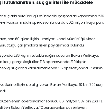
 tutuklanırken, suç gelirleri ile mücadele
in siber suçlarla sürdürdüğü mücadele çalışmaları kapsamına 236
ücadele kapsamındaki operasyonlarda da 662 milyon liraya para
likaya, son 60 güne ilişkin Emniyet Genel Müdürlüğü Siber
yürüttüğü çalışmalara ilişkin paylaşımda bulundu.
onda 236 kişinin tutuklandığını duyuran Bakan Yerlikaya,
a karşı gerçekleşitirilen 113 operasyonda 219 kişinin
cenliği suçlarına karşı düzenlenen 55 operasyonda 17 kişinin
yetlerine ilişkin de bilgi veren Bakan Yerlikaya, 10 bin 722 suç
adı.
 düzenlenen operasyonlar sonucu 661 milyon 537 bin 263 TL
lirten Bakan Yerlikaya, "Operasyonları düzenleyen