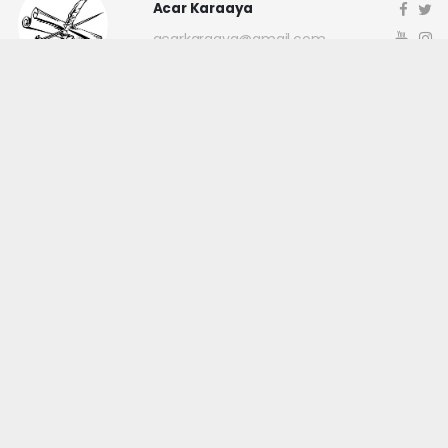
Acar Karaaya
acarkaraaya@gmail.com
Okuyucu Yorumları
(0)
Gönder
Yorum yazarak Topluluk Kuralları’nı kabul etmiş bulunuyor ve
canakkaleninsesi.com sitesine yaptığınız yorumunuzla ilgili doğrudan veya
dolaylı tüm sorumluluğu tek başınıza üstleniyorsunuz. Yazılan tüm
yorumlardan site yönetimi hiçbir şekilde sorumlu tutulamaz.
haber paketi
haber scripti
haber yazılımı
Tüm hakları saklı tutulmaktadır.Copyright 2026©