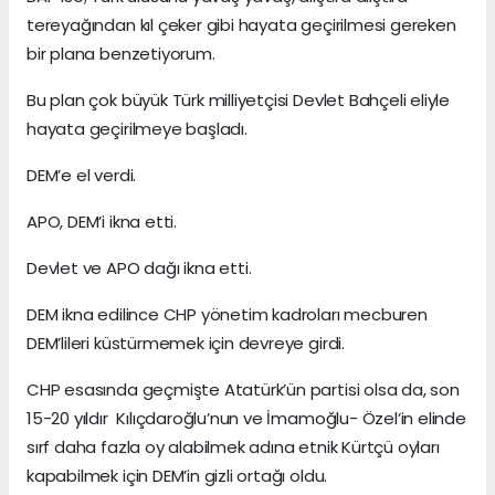
tereyağından kıl çeker gibi hayata geçirilmesi gereken
bir plana benzetiyorum.
Bu plan çok büyük Türk milliyetçisi Devlet Bahçeli eliyle
hayata geçirilmeye başladı.
DEM’e el verdi.
APO, DEM’i ikna etti.
Devlet ve APO dağı ikna etti.
DEM ikna edilince CHP yönetim kadroları mecburen
DEM’lileri küstürmemek için devreye girdi.
CHP esasında geçmişte Atatürk’ün partisi olsa da, son
15-20 yıldır Kılıçdaroğlu’nun ve İmamoğlu- Özel’in elinde
sırf daha fazla oy alabilmek adına etnik Kürtçü oyları
kapabilmek için DEM’in gizli ortağı oldu.