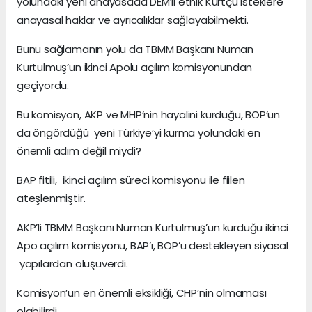
yolundaki yeni anayasada DEM’li etnik Kürtçü isteklere
anayasal haklar ve ayrıcalıklar sağlayabilmekti.
Bunu sağlamanın yolu da TBMM Başkanı Numan
Kurtulmuş’un ikinci Apolu açılım komisyonundan
geçiyordu.
Bu komisyon, AKP ve MHP’nin hayalini kurduğu, BOP’un
da öngördüğü yeni Türkiye’yi kurma yolundaki en
önemli adım değil miydi?
BAP fitili, ikinci açılım süreci komisyonu ile fiilen
ateşlenmiştir.
AKP’li TBMM Başkanı Numan Kurtulmuş’un kurduğu ikinci
Apo açılım komisyonu, BAP’ı, BOP’u destekleyen siyasal
yapılardan oluşuverdi.
Komisyon’un en önemli eksikliği, CHP’nin olmaması
olabilirdi.