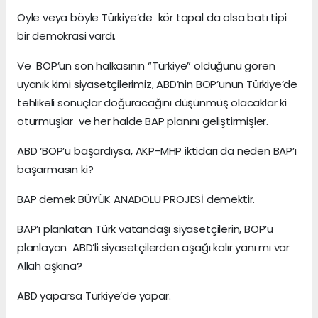
Öyle veya böyle Türkiye’de kör topal da olsa batı tipi
bir demokrasi vardı.
Ve BOP’un son halkasının “Türkiye” olduğunu gören
uyanık kimi siyasetçilerimiz, ABD’nin BOP’unun Türkiye’de
tehlikeli sonuçlar doğuracağını düşünmüş olacaklar ki
oturmuşlar ve her halde BAP planını geliştirmişler.
ABD ‘BOP’u başardıysa, AKP-MHP iktidarı da neden BAP’ı
başarmasın ki?
BAP demek BÜYÜK ANADOLU PROJESİ demektir.
BAP’ı planlatan Türk vatandaşı siyasetçilerin, BOP’u
planlayan ABD’li siyasetçilerden aşağı kalır yanı mı var
Allah aşkına?
ABD yaparsa Türkiye’de yapar.