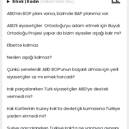
Erkek
|
Kadın
(Haberi Sesli Oku)
ABD’nin BOP planı varsa, bizimde BAP planımız var.
ABD’li siyasetçiler Ortadoğu’yu adam etmek için Büyük
Ortadoğu Projesi yapar da bizim siyasiler aşağı kalır mı?
Elbette kalmaz.
Neden aşağı kalmaz?
Çünkü senelerdir ABD BOP’unun başarılı olması için yerli
siyasetçiler az mı emek harcadı?
Irak parçalanırken Türk siyasetçiler ABD’ye destek
vermedi mi?
Irak Kürtlerinin Kuzey Irak’ta devletçik kurmasına Türkiye
yardım etmedi mi?
Suriye parçalanırken Türkiye Irak’ta ne yaptıysa aynısını