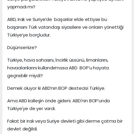
yapmadı mı?
ABD, Irak ve Suriye’de başarılar elde ettiyse bu
başarısını Türk vatandaşı siyasilere ve onların yönettiği
Türkiye’ye borçludur.
Düşünsenize?
Türkiye, hava sahasını, İncirlik üssünü, limanlarını,
havaalanlarını kullandırmasa ABD BOP’u hayata
geçirebilir miydi?
Demek oluyor ki ABD’nin BOP destecisi Türkiye.
Ama ABD kalleşin önde gideni. ABD'nin BOP’unda
Türkiye'ye de yer vardı.
Fakat bir Irak veya Suriye devleti gibi derme çatma bir
devlet değildi.