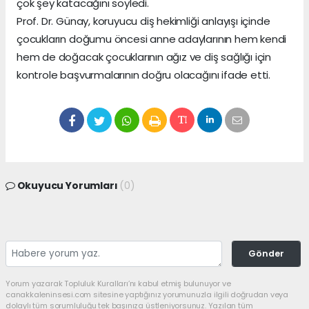
çok şey katacağını söyledi.
Prof. Dr. Günay, koruyucu diş hekimliği anlayışı içinde
çocukların doğumu öncesi anne adaylarının hem kendi
hem de doğacak çocuklarının ağız ve diş sağlığı için
kontrole başvurmalarının doğru olacağını ifade etti.
Okuyucu Yorumları
(0)
Gönder
Yorum yazarak Topluluk Kuralları’nı kabul etmiş bulunuyor ve
canakkaleninsesi.com sitesine yaptığınız yorumunuzla ilgili doğrudan veya
dolaylı tüm sorumluluğu tek başınıza üstleniyorsunuz. Yazılan tüm