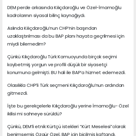
DEM perde arkasında Kılıçdaroğlu ve Özel-İmamoğlu
kadrolarının siyasal bilinç kaynağıydı.
Aslında Kılıçdaroğlu’nun CHP’nin başından
uzaklaştırılması da bu BAP planı hayata geçrilmesi için
miydi bilemedim?
Çünkü Kılıçdaroğlu Türk Kamuoyunda birçok seçimi
kaybetmiş yorgun ve profili düşük bir siyasetçi
konumuna gelmişti. BU hali ile BAP’a hizmet edemezdi.
Olasılıkla CHP’li Türk seçmeni Kılıçdaroğlu’nun ardından
gitmezdi.
İşte bu gerekçelerle Kılıçdaroğlu yerine İmamoğlu- Özel
ikilisi mi sahneye sürüldü?
Çünkü, DEM’li etnik Kürtçü istekleri “Kürt Meselesi”olarak
benimsemiş Özgür Özel, BAP için biçilmiş kaftandı.