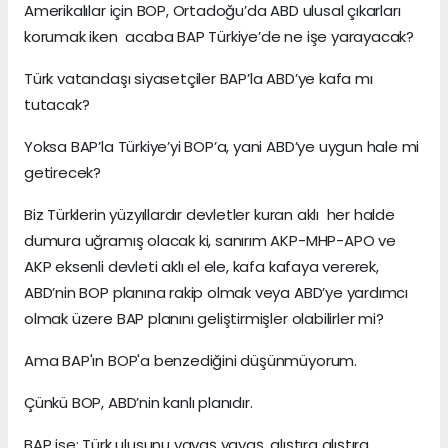
Amerikalılar için BOP, Ortadoğu’da ABD ulusal çıkarları
korumak iken acaba BAP Türkiye’de ne işe yarayacak?
Türk vatandaşı siyasetçiler BAP’la ABD’ye kafa mı
tutacak?
Yoksa BAP’la Türkiye’yi BOP’a, yani ABD’ye uygun hale mi
getirecek?
Biz Türklerin yüzyıllardır devletler kuran aklı her halde
dumura uğramış olacak ki, sanırım AKP-MHP-APO ve
AKP eksenli devleti aklı el ele, kafa kafaya vererek,
ABD’nin BOP planına rakip olmak veya ABD’ye yardımcı
olmak üzere BAP planını geliştirmişler olabilirler mi?
Ama BAP'ın BOP'a benzediğini düşünmüyorum.
Çünkü BOP, ABD’nin kanlı planıdır.
BAP ise; Türk ulusunu yavaş yavaş, alıştıra alıştıra