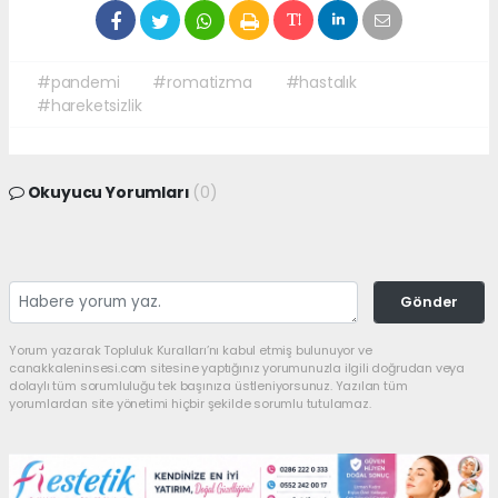
#pandemi
#romatizma
#hastalık
#hareketsizlik
Okuyucu Yorumları
(0)
Gönder
Yorum yazarak Topluluk Kuralları’nı kabul etmiş bulunuyor ve
canakkaleninsesi.com sitesine yaptığınız yorumunuzla ilgili doğrudan veya
dolaylı tüm sorumluluğu tek başınıza üstleniyorsunuz. Yazılan tüm
yorumlardan site yönetimi hiçbir şekilde sorumlu tutulamaz.