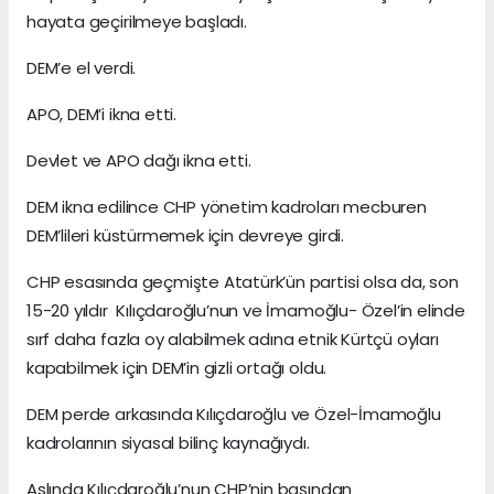
hayata geçirilmeye başladı.
DEM’e el verdi.
APO, DEM’i ikna etti.
Devlet ve APO dağı ikna etti.
DEM ikna edilince CHP yönetim kadroları mecburen
DEM’lileri küstürmemek için devreye girdi.
CHP esasında geçmişte Atatürk’ün partisi olsa da, son
15-20 yıldır Kılıçdaroğlu’nun ve İmamoğlu- Özel’in elinde
sırf daha fazla oy alabilmek adına etnik Kürtçü oyları
kapabilmek için DEM’in gizli ortağı oldu.
DEM perde arkasında Kılıçdaroğlu ve Özel-İmamoğlu
kadrolarının siyasal bilinç kaynağıydı.
Aslında Kılıçdaroğlu’nun CHP’nin başından