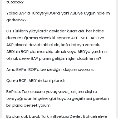
tutacak?
Yoksa BAP’la Türkiye’yi BOP’a, yani ABD’ye uygun hale mi
getirecek?
Biz Türklerin yüzyıllardır devletler kuran aklı her halde
dumura uğramış olacak ki, sanırım AKP-MHP-APO ve
AKP eksenli devleti aklı el ele, kafa kafaya vererek,
ABD’nin BOP planına rakip olmak veya ABD’ye yardımcı
olmak üzere BAP planını geliştirmişler olabilirler mi?
Ama BAP'ın BOP'a benzediğini düşünmüyorum.
Çünkü BOP, ABD’nin kanlı planıdır.
BAP ise; Türk ulusunu yavaş yavaş, alıştıra alıştıra
tereyağından kıl çeker gibi hayata geçirilmesi gereken
bir plana benzetiyorum.
Bu plan çok büyük Türk milliyetçisi Devlet Bahçeli eliyle