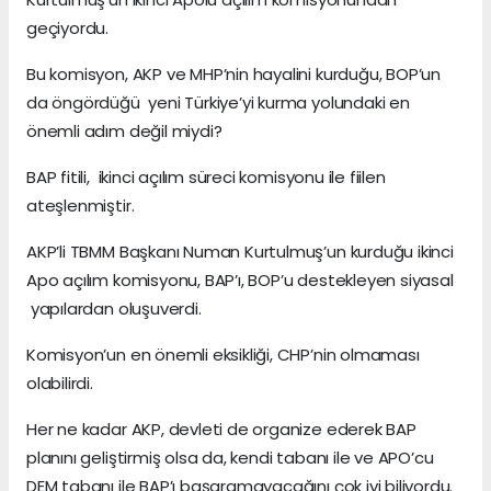
geçiyordu.
Bu komisyon, AKP ve MHP’nin hayalini kurduğu, BOP’un
da öngördüğü yeni Türkiye’yi kurma yolundaki en
önemli adım değil miydi?
BAP fitili, ikinci açılım süreci komisyonu ile fiilen
ateşlenmiştir.
AKP’li TBMM Başkanı Numan Kurtulmuş’un kurduğu ikinci
Apo açılım komisyonu, BAP’ı, BOP’u destekleyen siyasal
yapılardan oluşuverdi.
Komisyon’un en önemli eksikliği, CHP’nin olmaması
olabilirdi.
Her ne kadar AKP, devleti de organize ederek BAP
planını geliştirmiş olsa da, kendi tabanı ile ve APO’cu
DEM tabanı ile BAP’ı başaramayacağını çok iyi biliyordu.