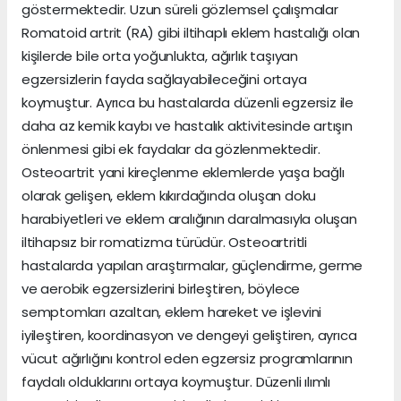
göstermektedir. Uzun süreli gözlemsel çalışmalar
Romatoid artrit (RA) gibi iltihaplı eklem hastalığı olan
kişilerde bile orta yoğunlukta, ağırlık taşıyan
egzersizlerin fayda sağlayabileceğini ortaya
koymuştur. Ayrıca bu hastalarda düzenli egzersiz ile
daha az kemik kaybı ve hastalık aktivitesinde artışın
önlenmesi gibi ek faydalar da gözlenmektedir.
Osteoartrit yani kireçlenme eklemlerde yaşa bağlı
olarak gelişen, eklem kıkırdağında oluşan doku
harabiyetleri ve eklem aralığının daralmasıyla oluşan
iltihapsız bir romatizma türüdür. Osteoartritli
hastalarda yapılan araştırmalar, güçlendirme, germe
ve aerobik egzersizlerini birleştiren, böylece
semptomları azaltan, eklem hareket ve işlevini
iyileştiren, koordinasyon ve dengeyi geliştiren, ayrıca
vücut ağırlığını kontrol eden egzersiz programlarının
faydalı olduklarını ortaya koymuştur. Düzenli ılımlı