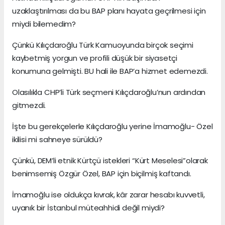
uzaklaştırılması da bu BAP planı hayata geçrilmesi için
miydi bilemedim?
Çünkü Kılıçdaroğlu Türk Kamuoyunda birçok seçimi
kaybetmiş yorgun ve profili düşük bir siyasetçi
konumuna gelmişti. BU hali ile BAP’a hizmet edemezdi.
Olasılıkla CHP’li Türk seçmeni Kılıçdaroğlu’nun ardından
gitmezdi.
İşte bu gerekçelerle Kılıçdaroğlu yerine İmamoğlu- Özel
ikilisi mi sahneye sürüldü?
Çünkü, DEM’li etnik Kürtçü istekleri “Kürt Meselesi”olarak
benimsemiş Özgür Özel, BAP için biçilmiş kaftandı.
İmamoğlu ise oldukça kıvrak, kâr zarar hesabı kuvvetli,
uyanık bir İstanbul müteahhidi değil miydi?