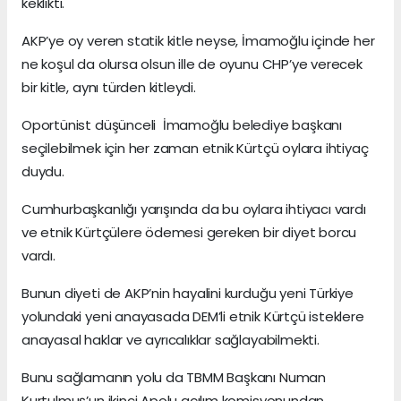
keklikti.
AKP’ye oy veren statik kitle neyse, İmamoğlu içinde her
ne koşul da olursa olsun ille de oyunu CHP’ye verecek
bir kitle, aynı türden kitleydi.
Oportünist düşünceli İmamoğlu belediye başkanı
seçilebilmek için her zaman etnik Kürtçü oylara ihtiyaç
duydu.
Cumhurbaşkanlığı yarışında da bu oylara ihtiyacı vardı
ve etnik Kürtçülere ödemesi gereken bir diyet borcu
vardı.
Bunun diyeti de AKP’nin hayalini kurduğu yeni Türkiye
yolundaki yeni anayasada DEM’li etnik Kürtçü isteklere
anayasal haklar ve ayrıcalıklar sağlayabilmekti.
Bunu sağlamanın yolu da TBMM Başkanı Numan
Kurtulmuş’un ikinci Apolu açılım komisyonundan