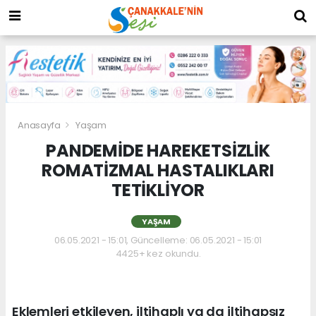
Anasayfa
Yaşam
PANDEMİDE HAREKETSİZLİK
ROMATİZMAL HASTALIKLARI
TETİKLİYOR
YAŞAM
06.05.2021 - 15:01, Güncelleme: 06.05.2021 - 15:01
4425+ kez okundu.
Eklemleri etkileyen, iltihaplı ya da iltihapsız