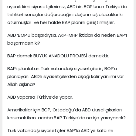
uyanık kimi siyasetçilerimiz, ABD’nin BOP’unun Türkiye’de
tehlikeli sonuçlar doğuracağını düşünmüş olacaklar ki
oturmuşlar ve her halde BAP planını geliştirmişler.
ABD ‘BOP’u başardıysa, AKP-MHP iktidarı da neden BAP’ı
başarmasın ki?
BAP demek BÜYÜK ANADOLU PROJESİ demektir.
BAP’ı planlatan Türk vatandaşı siyasetçilerin, BOP’u
planlayan ABD’li siyasetçilerden aşağı kalır yanı mı var
Allah aşkına?
ABD yaparsa Türkiye’de yapar.
Amerikalılar için BOP, Ortadoğu’da ABD ulusal çıkarları
korumak iken acaba BAP Türkiye’de ne işe yarayacak?
Türk vatandaşı siyasetçiler BAP’la ABD’ye kafa mı