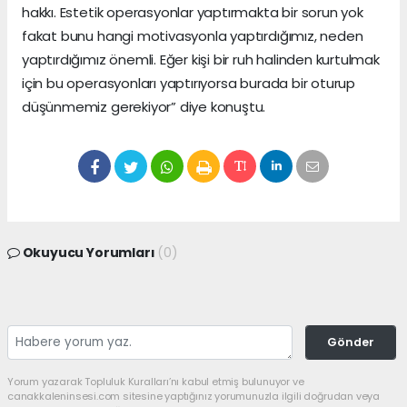
hakkı. Estetik operasyonlar yaptırmakta bir sorun yok
fakat bunu hangi motivasyonla yaptırdığımız, neden
yaptırdığımız önemli. Eğer kişi bir ruh halinden kurtulmak
için bu operasyonları yaptırıyorsa burada bir oturup
düşünmemiz gerekiyor” diye konuştu.
Okuyucu Yorumları
(0)
Gönder
Yorum yazarak Topluluk Kuralları’nı kabul etmiş bulunuyor ve
canakkaleninsesi.com sitesine yaptığınız yorumunuzla ilgili doğrudan veya