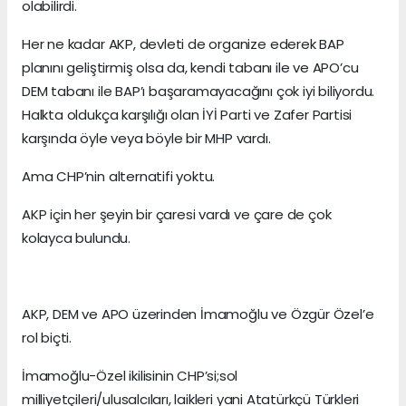
olabilirdi.
Her ne kadar AKP, devleti de organize ederek BAP
planını geliştirmiş olsa da, kendi tabanı ile ve APO’cu
DEM tabanı ile BAP’ı başaramayacağını çok iyi biliyordu.
Halkta oldukça karşılığı olan İYİ Parti ve Zafer Partisi
karşında öyle veya böyle bir MHP vardı.
Ama CHP’nin alternatifi yoktu.
AKP için her şeyin bir çaresi vardı ve çare de çok
kolayca bulundu.
AKP, DEM ve APO üzerinden İmamoğlu ve Özgür Özel’e
rol biçti.
İmamoğlu-Özel ikilisinin CHP’si;sol
milliyetçileri/ulusalcıları, laikleri yani Atatürkçü Türkleri