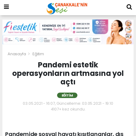
Anasayfa
Eğitim
Pandemi estetik
operasyonların artmasına yol
açtı
EĞITIM
03.05.2021 - 16:07, Güncelleme: 03.05.2021 - 19:10
4107+ kez okundu.
Pandemide sosyal hayatı kısıtlananlar, dış