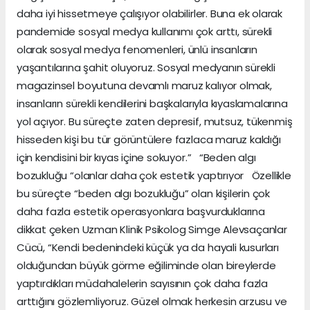
daha iyi hissetmeye çalışıyor olabilirler. Buna ek olarak
pandemide sosyal medya kullanımı çok arttı, sürekli
olarak sosyal medya fenomenleri, ünlü insanların
yaşantılarına şahit oluyoruz. Sosyal medyanın sürekli
magazinsel boyutuna devamlı maruz kalıyor olmak,
insanların sürekli kendilerini başkalarıyla kıyaslamalarına
yol açıyor. Bu süreçte zaten depresif, mutsuz, tükenmiş
hisseden kişi bu tür görüntülere fazlaca maruz kaldığı
için kendisini bir kıyas içine sokuyor.” “Beden algı
bozukluğu “olanlar daha çok estetik yaptırıyor Özellikle
bu süreçte “beden algı bozukluğu” olan kişilerin çok
daha fazla estetik operasyonlara başvurduklarına
dikkat çeken Uzman Klinik Psikolog Simge Alevsaçanlar
Cücü, “Kendi bedenindeki küçük ya da hayali kusurları
olduğundan büyük görme eğiliminde olan bireylerde
yaptırdıkları müdahalelerin sayısının çok daha fazla
arttığını gözlemliyoruz. Güzel olmak herkesin arzusu ve