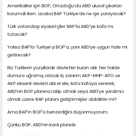
Amerikalılar için BOP, Ortadoğu’da ABD ulusal çıkarları
korumak iken acaba BAP Türkiye’de ne işe yarayacak?
Türk vatandaşı siyasetçiler BAP’la ABD’ye kafa mı
tutacak?
Yoksa BAP’la Türkiye’yi BOP’a, yani ABD’ye uygun hale mi
getirecek?
Biz Türklerin yüzyıllardır devletler kuran aklı her halde
dumura uğramış olacak ki, sanırım AKP-MHP-APO ve
AKP eksenli devleti aklı el ele, kafa kafaya vererek,
ABD’nin BOP planına rakip olmak veya ABD’ye yardımcı
olmak üzere BAP planını geliştirmişler olabilirler mi?
Ama BAP'ın BOP'a benzediğini düşünmüyorum.
Çünkü BOP, ABD’nin kanlı planıdır.