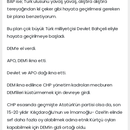
BAP ise; Türk ulusunu yavaş yavaş, alıştıra alıştıra
tereyağından kıl çeker gibi hayata geçirilmesi gereken
bir plana benzetiyorum.
Bu plan çok büyük Türk milliyetçisi Devlet Bahçeli eliyle
hayata geçirilmeye başladı.
DEM’e el verdi.
APO, DEM’i ikna etti.
Devlet ve APO dağı ikna etti.
DEM ikna edilince CHP yönetim kadroları mecburen
DEM’lileri küstürmemek için devreye girdi.
CHP esasında geçmişte Atatürk’ün partisi olsa da, son
15-20 yıldır Kılıçdaroğlu’nun ve İmamoğlu- Özel’in elinde
sırf daha fazla oy alabilmek adına etnik Kürtçü oyları
kapabilmek için DEM’in gizli ortağı oldu.