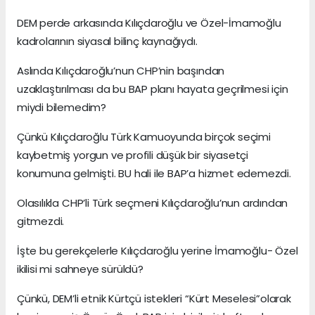
DEM perde arkasında Kılıçdaroğlu ve Özel-İmamoğlu
kadrolarının siyasal bilinç kaynağıydı.
Aslında Kılıçdaroğlu’nun CHP’nin başından
uzaklaştırılması da bu BAP planı hayata geçrilmesi için
miydi bilemedim?
Çünkü Kılıçdaroğlu Türk Kamuoyunda birçok seçimi
kaybetmiş yorgun ve profili düşük bir siyasetçi
konumuna gelmişti. BU hali ile BAP’a hizmet edemezdi.
Olasılıkla CHP’li Türk seçmeni Kılıçdaroğlu’nun ardından
gitmezdi.
İşte bu gerekçelerle Kılıçdaroğlu yerine İmamoğlu- Özel
ikilisi mi sahneye sürüldü?
Çünkü, DEM’li etnik Kürtçü istekleri “Kürt Meselesi”olarak