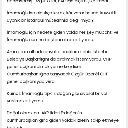
benimsemiş Özgür Özel, BAP için biçilmiş kaftandı.
İmamoğlu ise oldukça kıvrak, kâr zarar hesabı kuvvetli,
uyanık bir İstanbul müteahhidi değil miydi?
İmamoğlu için hedefe giden yolda her şey mübahtı ve
İmamoğlu cumhurbaşkanı olmak istiyordu.
Ama elinin altında büyük olanaklara sahip İstanbul
Belediye Başkanlığını da bırakmak istemiyordu. CHP
genel başkanı olmak yerine kendisini
Cumhurbaşkanlığına taşıyacak Özgür Özer’éi CHP
genel başkanı yapıverdi.
Kurnaz İmamoğlu tıpkı Erdoğan gibi siyasal bir yol
yürümek istiyordu.
Doğal olarak da AKP lideri Erdoğan’ın
cumhurbaşkanlığına giden yoldaki izlerini takip etmeye
başladı.