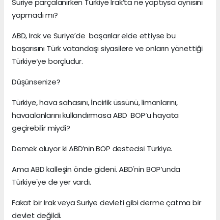
Suriye parçalanırken Türkiye Irak’ta ne yaptıysa aynısını
yapmadı mı?
ABD, Irak ve Suriye’de başarılar elde ettiyse bu
başarısını Türk vatandaşı siyasilere ve onların yönettiği
Türkiye’ye borçludur.
Düşünsenize?
Türkiye, hava sahasını, İncirlik üssünü, limanlarını,
havaalanlarını kullandırmasa ABD BOP’u hayata
geçirebilir miydi?
Demek oluyor ki ABD’nin BOP destecisi Türkiye.
Ama ABD kalleşin önde gideni. ABD'nin BOP’unda
Türkiye'ye de yer vardı.
Fakat bir Irak veya Suriye devleti gibi derme çatma bir
devlet değildi.