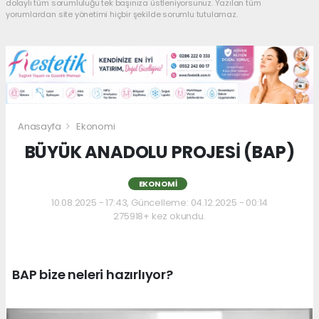
dolaylı tüm sorumluluğu tek başınıza üstleniyorsunuz. Yazılan tüm
yorumlardan site yönetimi hiçbir şekilde sorumlu tutulamaz.
Anasayfa
Ekonomi
BÜYÜK ANADOLU PROJESİ (BAP)
EKONOMI
10.08.2025 - 17:43, Güncelleme: 04.12.2025 - 00:14
275918+ kez okundu.
BAP bize neleri hazırlıyor?