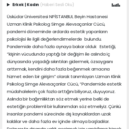
Erkek
|
Kadın
(Haberi Sesli Oku)
Üsküdar Üniversitesi NPİSTANBUL Beyin Hastanesi
Uzman Klinik Psikolog Simge Alevsaçanlar Cücü,
pandemi döneminde ardarda estetik yapanların
psikolojisi ile ilgili değerlendirmelerde bulundu.
Pandemide daha fazla aynaya bakar olduk Estetiği,
“kişinin vücudunda yaptığı bir değişim ile aslında iç
dünyasında yaşadığı sıkıntıları gidermek, özsaygısını
arttırmak, kendini daha fazla beğenmek amacına
hizmet eden bir girişim” olarak tanımlayan Uzman Klinik
Psikolog Simge Alevsaçanlar Cücü, “Pandemide estetik
müdahalelerin çok fazla arttığını biliyoruz, duyuyoruz.
Aslında bir bağımlılıktan söz etmek yerine belki de
estetiğin problemli bir kullanımdan söz etmeliyiz. Çünkü
insanlar pandemi sürecinde dış kaynaklardan uzak
kaldılar ve daha fazla ev içinde olmaya başladılar.
Dolayısıyla dışarıda vakit geçirmek için yaptığımız birçok