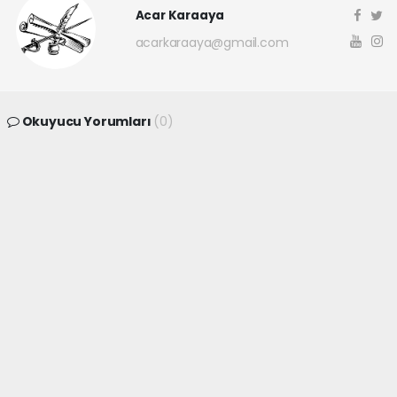
Acar Karaaya
acarkaraaya@gmail.com
Okuyucu Yorumları
(0)
Gönder
Yorum yazarak Topluluk Kuralları’nı kabul etmiş bulunuyor ve
canakkaleninsesi.com sitesine yaptığınız yorumunuzla ilgili doğrudan veya
dolaylı tüm sorumluluğu tek başınıza üstleniyorsunuz. Yazılan tüm
yorumlardan site yönetimi hiçbir şekilde sorumlu tutulamaz.