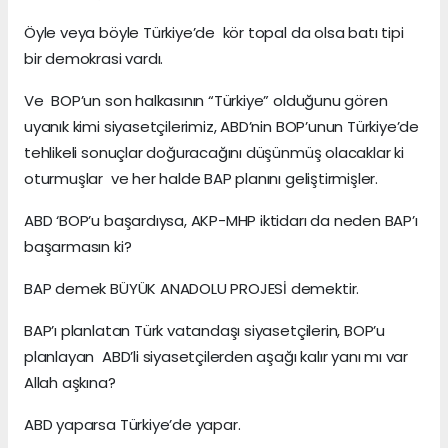
Öyle veya böyle Türkiye’de kör topal da olsa batı tipi
bir demokrasi vardı.
Ve BOP’un son halkasının “Türkiye” olduğunu gören
uyanık kimi siyasetçilerimiz, ABD’nin BOP’unun Türkiye’de
tehlikeli sonuçlar doğuracağını düşünmüş olacaklar ki
oturmuşlar ve her halde BAP planını geliştirmişler.
ABD ‘BOP’u başardıysa, AKP-MHP iktidarı da neden BAP’ı
başarmasın ki?
BAP demek BÜYÜK ANADOLU PROJESİ demektir.
BAP’ı planlatan Türk vatandaşı siyasetçilerin, BOP’u
planlayan ABD’li siyasetçilerden aşağı kalır yanı mı var
Allah aşkına?
ABD yaparsa Türkiye’de yapar.