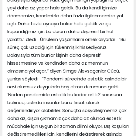
şeyi daha az yapar hale geldik. Bu da kendi içimize
dönmemize, kendimizle daha fazla ilgilenmemize yol
açtı. Daha fazla aynaya bakar hale geldik ve içe
kapandığımız için bu durum daha depresif bir hal
yarattı.” dedi. Ünlülerin yaşamlarını örnek alıyorlar “Bu
süreç çok uzadığı için tükenmişlik hissediyoruz.
Dolayısıyla tüm bunlar kişinin daha depresif
hissetmesine ve kendinden daha az memnun
olmasına yol açar.” diyen Simge Alevsaçanlar Cücü,
şunları söyledi: “Pandemi sürecinde estetik, aslında bir
nevi olumsuz duygularla baş etme durumuna geldi.
‘Neden pandemide estetik bu kadar arttı?’ sorusuna
bakınca, aslında insanlar bunu fırsat olarak
değerlendiriyor olabilirler. Sonuçta sosyalleşmemiz çok
daha az, dışarı çıkmamız çok daha az olunca estetik
müdahale için uygun bir zaman dilimi oluyor. Dış koşulları
değiştiremedikleri için, kendilerini değiştirerek aslında