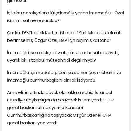
gitmezdi.
İşte bu gerekçelerle Kılıçdaroğlu yerine İmamoğlu- Özel
ikilisi mi sahneye sürüldü?
Çünkü, DEM’li etnik Kürtçü istekleri “Kürt Meselesi”olarak
benimsemiş Özgür Özel, BAP için biçilmiş kaftandı.
İmamoğlu ise oldukça kıvrak, kâr zarar hesabı kuvvetli,
uyanık bir İstanbul müteahhidi değil miydi?
İmamoğlu için hedefe giden yolda her şey mübahtı ve
İmamoğlu cumhurbaşkanı olmak istiyordu.
Ama elinin altında büyük olanaklara sahip İstanbul
Belediye Başkanlığını da bırakmak istemiyordu. CHP
genel başkanı olmak yerine kendisini
Cumhurbaşkanlığına taşıyacak Özgür Özer’éi CHP
genel başkanı yapıverdi.