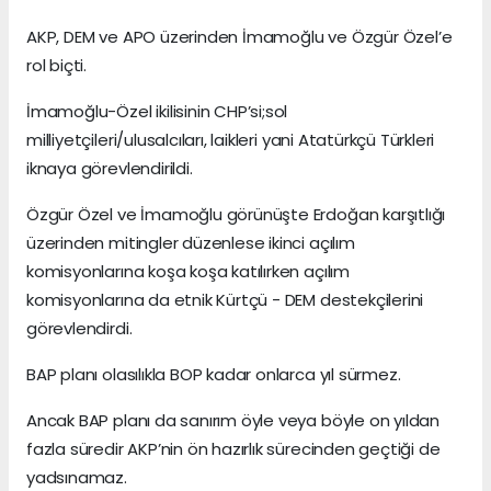
AKP, DEM ve APO üzerinden İmamoğlu ve Özgür Özel’e
rol biçti.
İmamoğlu-Özel ikilisinin CHP’si;sol
milliyetçileri/ulusalcıları, laikleri yani Atatürkçü Türkleri
iknaya görevlendirildi.
Özgür Özel ve İmamoğlu görünüşte Erdoğan karşıtlığı
üzerinden mitingler düzenlese ikinci açılım
komisyonlarına koşa koşa katılırken açılım
komisyonlarına da etnik Kürtçü - DEM destekçilerini
görevlendirdi.
BAP planı olasılıkla BOP kadar onlarca yıl sürmez.
Ancak BAP planı da sanırım öyle veya böyle on yıldan
fazla süredir AKP’nin ön hazırlık sürecinden geçtiği de
yadsınamaz.