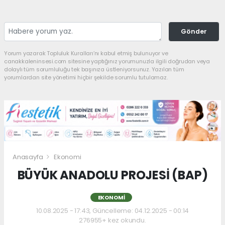
Gönder
Yorum yazarak Topluluk Kuralları’nı kabul etmiş bulunuyor ve
canakkaleninsesi.com sitesine yaptığınız yorumunuzla ilgili doğrudan veya
dolaylı tüm sorumluluğu tek başınıza üstleniyorsunuz. Yazılan tüm
yorumlardan site yönetimi hiçbir şekilde sorumlu tutulamaz.
Anasayfa
Ekonomi
BÜYÜK ANADOLU PROJESİ (BAP)
EKONOMI
10.08.2025 - 17:43, Güncelleme: 04.12.2025 - 00:14
276955+ kez okundu.