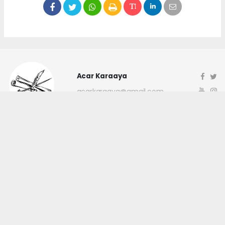
Acar Karaaya
acarkaraaya@gmail.com
Okuyucu Yorumları
(0)
Gönder
Yorum yazarak Topluluk Kuralları’nı kabul etmiş bulunuyor ve
canakkaleninsesi.com sitesine yaptığınız yorumunuzla ilgili doğrudan veya
dolaylı tüm sorumluluğu tek başınıza üstleniyorsunuz. Yazılan tüm
yorumlardan site yönetimi hiçbir şekilde sorumlu tutulamaz.