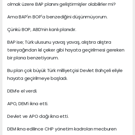
olmak üzere BAP planını geliştirmişler olabilirler mi?
Ama BAP'ın BOP'a benzediğini düşünmüyorum.
Çünkü BOP, ABD’nin kanlı planıdır.
BAP ise; Türk ulusunu yavaş yavaş, alıştıra alıştıra
tereyağından kıl çeker gibi hayata geçirilmesi gereken
bir plana benzetiyorum.
Bu plan çok büyük Türk milliyetçisi Devlet Bahçeli eliyle
hayata geçirilmeye başladı.
DEM’e el verdi.
APO, DEM’i ikna etti.
Devlet ve APO dağı ikna etti.
DEM ikna edilince CHP yönetim kadroları mecburen