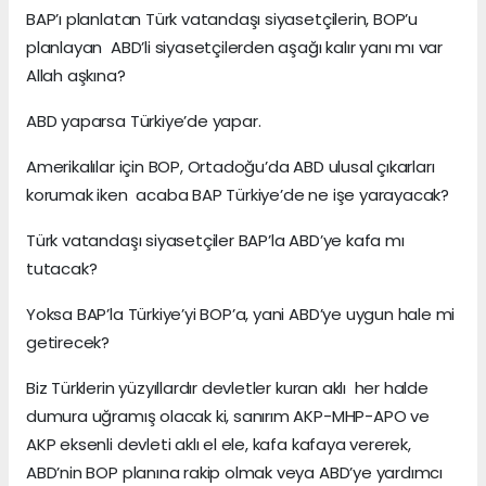
BAP’ı planlatan Türk vatandaşı siyasetçilerin, BOP’u
planlayan ABD’li siyasetçilerden aşağı kalır yanı mı var
Allah aşkına?
ABD yaparsa Türkiye’de yapar.
Amerikalılar için BOP, Ortadoğu’da ABD ulusal çıkarları
korumak iken acaba BAP Türkiye’de ne işe yarayacak?
Türk vatandaşı siyasetçiler BAP’la ABD’ye kafa mı
tutacak?
Yoksa BAP’la Türkiye’yi BOP’a, yani ABD’ye uygun hale mi
getirecek?
Biz Türklerin yüzyıllardır devletler kuran aklı her halde
dumura uğramış olacak ki, sanırım AKP-MHP-APO ve
AKP eksenli devleti aklı el ele, kafa kafaya vererek,
ABD’nin BOP planına rakip olmak veya ABD’ye yardımcı