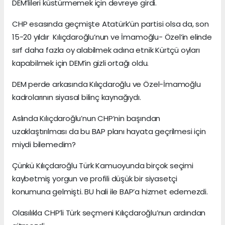
DEM’lileri küstürmemek için devreye girdi.
CHP esasında geçmişte Atatürk’ün partisi olsa da, son
15-20 yıldır Kılıçdaroğlu’nun ve İmamoğlu- Özel’in elinde
sırf daha fazla oy alabilmek adına etnik Kürtçü oyları
kapabilmek için DEM’in gizli ortağı oldu.
DEM perde arkasında Kılıçdaroğlu ve Özel-İmamoğlu
kadrolarının siyasal bilinç kaynağıydı.
Aslında Kılıçdaroğlu’nun CHP’nin başından
uzaklaştırılması da bu BAP planı hayata geçrilmesi için
miydi bilemedim?
Çünkü Kılıçdaroğlu Türk Kamuoyunda birçok seçimi
kaybetmiş yorgun ve profili düşük bir siyasetçi
konumuna gelmişti. BU hali ile BAP’a hizmet edemezdi.
Olasılıkla CHP’li Türk seçmeni Kılıçdaroğlu’nun ardından