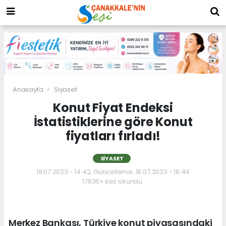
Anasayfa
Siyaset
Konut Fiyat Endeksi
İstatistiklerine göre Konut
fiyatları fırladı!
SIYASET
18.07.2023 - 14:42, Güncelleme: 18.07.2023 - 18:44
17836+ kez okundu.
Merkez Bankası, Türkiye konut piyasasındaki