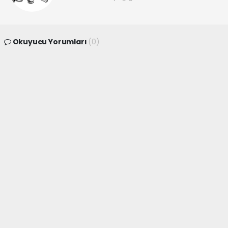
Okuyucu Yorumları
(0)
Gönder
Yorum yazarak Topluluk Kuralları’nı kabul etmiş bulunuyor ve
canakkaleninsesi.com sitesine yaptığınız yorumunuzla ilgili doğrudan veya
dolaylı tüm sorumluluğu tek başınıza üstleniyorsunuz. Yazılan tüm
yorumlardan site yönetimi hiçbir şekilde sorumlu tutulamaz.
haber paketi
haber scripti
haber yazılımı
Tüm hakları saklı tutulmaktadır.Copyright 2026©