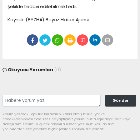
şekilde tedavi edilebilmektedir.
Kaynak: (BYZHA) Beyaz Haber Ajansı
Okuyucu Yorumları
(0)
Gönder
Yorum yazarak Topluluk Kuralları’nı kabul etmiş bulunuyor ve
canakkaleninsesi.com sitesine yaptığınız yorumunuzla ilgili doğrudan veya
dolaylı tüm sorumluluğu tek başınıza üstleniyorsunuz. Yazılan tüm
yorumlardan site yönetimi hiçbir şekilde sorumlu tutulamaz.