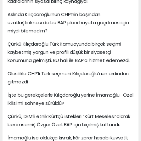
kadrolarının siyasal bilinç kaynağıydı.
Aslında Kılıçdaroğlu’nun CHP’nin başından
uzaklaştırılması da bu BAP planı hayata geçrilmesi için
miydi bilemedim?
Çünkü Kılıçdaroğlu Türk Kamuoyunda birçok seçimi
kaybetmiş yorgun ve profili düşük bir siyasetçi
konumuna gelmişti. BU hali ile BAP’a hizmet edemezdi.
Olasılıkla CHP’li Türk seçmeni Kılıçdaroğlu’nun ardından
gitmezdi.
İşte bu gerekçelerle Kılıçdaroğlu yerine İmamoğlu- Özel
ikilisi mi sahneye sürüldü?
Çünkü, DEM’li etnik Kürtçü istekleri “Kürt Meselesi”olarak
benimsemiş Özgür Özel, BAP için biçilmiş kaftandı.
İmamoğlu ise oldukça kıvrak, kâr zarar hesabı kuvvetli,