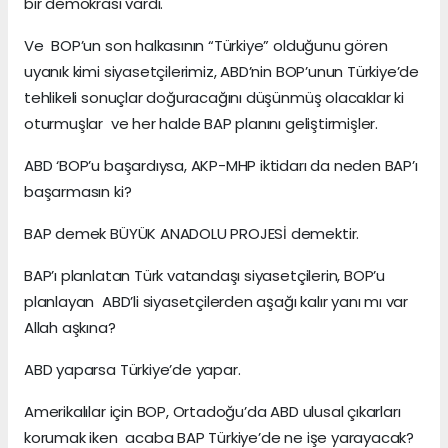
bir demokrasi vardı.
Ve BOP’un son halkasının “Türkiye” olduğunu gören
uyanık kimi siyasetçilerimiz, ABD’nin BOP’unun Türkiye’de
tehlikeli sonuçlar doğuracağını düşünmüş olacaklar ki
oturmuşlar ve her halde BAP planını geliştirmişler.
ABD ‘BOP’u başardıysa, AKP-MHP iktidarı da neden BAP’ı
başarmasın ki?
BAP demek BÜYÜK ANADOLU PROJESİ demektir.
BAP’ı planlatan Türk vatandaşı siyasetçilerin, BOP’u
planlayan ABD’li siyasetçilerden aşağı kalır yanı mı var
Allah aşkına?
ABD yaparsa Türkiye’de yapar.
Amerikalılar için BOP, Ortadoğu’da ABD ulusal çıkarları
korumak iken acaba BAP Türkiye’de ne işe yarayacak?