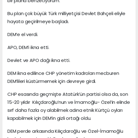
bir plana benzetiyorum.
Bu plan çok büyük Türk milliyetçisi Devlet Bahçeli eliyle
hayata geçirilmeye başladı.
DEM’e el verdi.
APO, DEM’i ikna etti.
Devlet ve APO dağı ikna etti.
DEM ikna edilince CHP yönetim kadroları mecburen
DEM’lileri küstürmemek için devreye girdi.
CHP esasında geçmişte Atatürk’ün partisi olsa da, son
15-20 yıldır Kılıçdaroğlu’nun ve İmamoğlu- Özel’in elinde
sırf daha fazla oy alabilmek adına etnik Kürtçü oyları
kapabilmek için DEM’in gizli ortağı oldu.
DEM perde arkasında Kılıçdaroğlu ve Özel-İmamoğlu