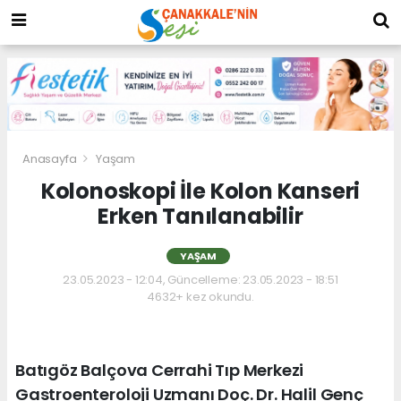
Anasayfa
Yaşam
Kolonoskopi İle Kolon Kanseri
Erken Tanılanabilir
YAŞAM
23.05.2023 - 12:04, Güncelleme: 23.05.2023 - 18:51
4632+ kez okundu.
Batıgöz Balçova Cerrahi Tıp Merkezi
Gastroenteroloji Uzmanı Doç. Dr. Halil Genç