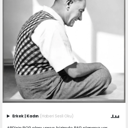
Erkek
|
Kadın
(Haberi Sesli Oku)
ABD’nin BOP planı varsa, bizimde BAP planımız var.