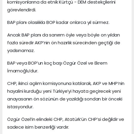
komisyonlarına da etnik Kürtçü - DEM destekçilerini
görevlendirdi.
BAP planı olasılıkla BOP kadar onlarca yıl sürmez.
Ancak BAP planı da sanırım öyle veya böyle on yıldan
fazla süredir AKP’nin ön hazırlık sürecinden geçtiği de
yadsınamaz.
BAP veya BOP’un koç başı Özgür Özel ve Ekrem
İmamoğlu’dur.
CHP, ikinci açılım komisyonuna katılarak, AKP ve MHP’nin
hayalini kurduğu yeni Türkiye’yi hayata geçirecek yeni
anayasanın ön sözünün de yazıldığı sondan bir önceki
istasyondur.
Özgür Özel’in elindeki CHP, Atatürk’ün CHP’si değildir ve
sadece isim benzerliği vardır.