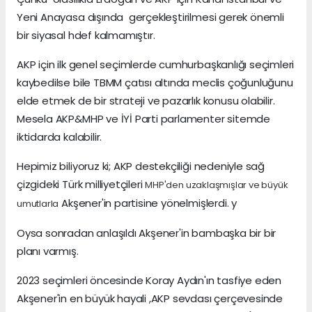
Yeni Anayasa dışında gerçekleştirilmesi gerek önemli
bir siyasal hdef kalmamıştır.
AKP için ilk genel seçimlerde cumhurbaşkanlığı seçimleri
kaybedilse bile TBMM çatısı altında meclis çoğunluğunu
elde etmek de bir strateji ve pazarlık konusu olabilir.
Mesela AKP&MHP ve İYİ Parti parlamenter sitemde
iktidarda kalabilir.
Hepimiz biliyoruz ki; AKP destekçiliği nedeniyle sağ
çizgideki Türk milliyetçileri
MHP'den uzaklaşmışlar ve büyük
Akşener'in partisine yönelmişlerdi. y
umutlarla
Oysa sonradan anlaşıldı Akşener'in bambaşka bir bir
planı varmış.
2023 seçimleri öncesinde Koray Aydın'ın tasfiye eden
Akşener'in en büyük hayali ,AKP sevdası çerçevesinde