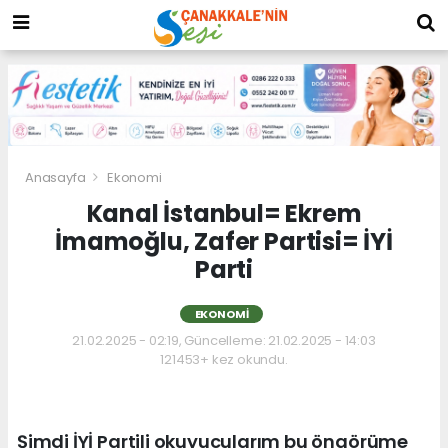
Anasayfa
Ekonomi
Kanal İstanbul= Ekrem
İmamoğlu, Zafer Partisi= İYİ
Parti
EKONOMI
21.02.2025 - 02:19, Güncelleme: 21.02.2025 - 14:03
121453+ kez okundu.
Şimdi İYİ Partili okuyucularım bu öngörüme