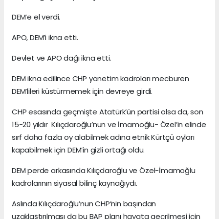
DEM’e el verdi.
APO, DEM’i ikna etti.
Devlet ve APO dağı ikna etti.
DEM ikna edilince CHP yönetim kadroları mecburen
DEM’lileri küstürmemek için devreye girdi.
CHP esasında geçmişte Atatürk’ün partisi olsa da, son
15-20 yıldır Kılıçdaroğlu’nun ve İmamoğlu- Özel’in elinde
sırf daha fazla oy alabilmek adına etnik Kürtçü oyları
kapabilmek için DEM’in gizli ortağı oldu.
DEM perde arkasında Kılıçdaroğlu ve Özel-İmamoğlu
kadrolarının siyasal bilinç kaynağıydı.
Aslında Kılıçdaroğlu’nun CHP’nin başından
uzaklaştırılması da bu BAP planı hayata geçrilmesi için