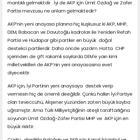
mantıklı gelmektdir . İyi de AKP için Ümit Özdağ ve Zafer
Partisi mevzusu ne anlam gelmaktedir?
AKP’nin yeni anayasa planına hiç kuşkusuz ki AKP, MHP,
DEM, Babacan ve Davutoğlu kadroları ile Yeniden Refah
Partisi ve Hüdapar gibi partiler en büyük doğal
destekci partilerdir. Daha öncde yazdım. Hatta CHP
içerinden de çift rakamlı sayılarda DEM'e yaın kimi
milletvekilleri de AKP’nin yeni anayasasına evet
diyecektir.
AKP için, İyi Partinin yeni anaysaya destek verip
vermesin hiç de önemli deeğildir. Çünkü halkın İyi Partiye
olan teveccühü, Akşener yüzünden zaten büyük kayba
uğramıştır. Ama Türk Milliyetçiliğinin ateşli taraftarlığına
soyunan Ümit Özdağ-Zafer Partisi MHP ve AKP için en
büyük risktir.
Çünkü olasılıkla Erdoğan ve AKP için Kanal İstanbul ve