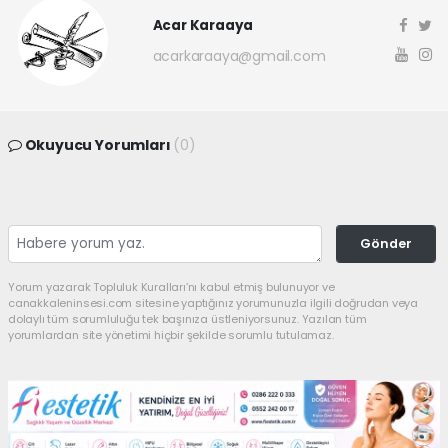
Acar Karaaya
acarkaraaya@gmail.com
Okuyucu Yorumları
(0)
Gönder
Yorum yazarak Topluluk Kuralları’nı kabul etmiş bulunuyor ve
canakkaleninsesi.com sitesine yaptığınız yorumunuzla ilgili doğrudan veya
dolaylı tüm sorumluluğu tek başınıza üstleniyorsunuz. Yazılan tüm
yorumlardan site yönetimi hiçbir şekilde sorumlu tutulamaz.