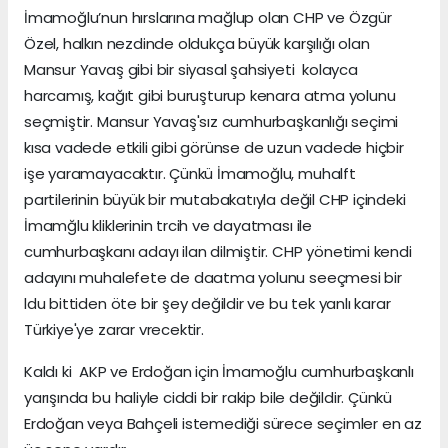
İmamoğlu’nun hırslarına mağlup olan CHP ve Özgür
Özel, halkın nezdinde oldukça büyük karşılığı olan
Mansur Yavaş gibi bir siyasal şahsiyeti kolayca
harcamış, kağıt gibi buruşturup kenara atma yolunu
seçmiştir. Mansur Yavaş'sız cumhurbaşkanlığı seçimi
kısa vadede etkili gibi görünse de uzun vadede hiçbir
işe yaramayacaktır. Çünkü İmamoğlu, muhalft
partilerinin büyük bir mutabakatıyla değil CHP içindeki
İmamğlu kliklerinin trcih ve dayatması ile
cumhurbaşkanı adayı ilan dilmiştir. CHP yönetimi kendi
adayını muhalefete de daatma yolunu seeçmesi bir
ldu bittiden öte bir şey değildir ve bu tek yanlı karar
Türkiye'ye zarar vrecektir.
Kaldı ki AKP ve Erdoğan için İmamoğlu cumhurbaşkanlı
yarışında bu haliyle ciddi bir rakip bile değildir. Çünkü
Erdoğan veya Bahçeli istemediği sürece seçimler en az