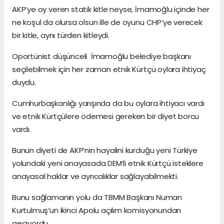
AKP’ye oy veren statik kitle neyse, İmamoğlu içinde her
ne koşul da olursa olsun ille de oyunu CHP’ye verecek
bir kitle, aynı türden kitleydi.
Oportünist düşünceli İmamoğlu belediye başkanı
seçilebilmek için her zaman etnik Kürtçü oylara ihtiyaç
duydu.
Cumhurbaşkanlığı yarışında da bu oylara ihtiyacı vardı
ve etnik Kürtçülere ödemesi gereken bir diyet borcu
vardı.
Bunun diyeti de AKP’nin hayalini kurduğu yeni Türkiye
yolundaki yeni anayasada DEM’li etnik Kürtçü isteklere
anayasal haklar ve ayrıcalıklar sağlayabilmekti.
Bunu sağlamanın yolu da TBMM Başkanı Numan
Kurtulmuş’un ikinci Apolu açılım komisyonundan
geçiyordu.