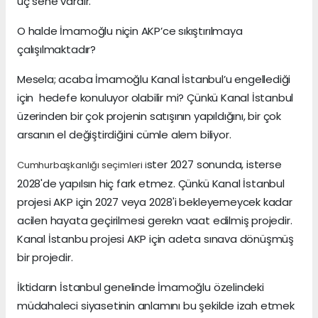
üç sene vardır.
O halde İmamoğlu niçin AKP’ce sıkıştırılmaya
çalışılmaktadır?
Mesela; acaba İmamoğlu Kanal İstanbul’u engellediği
için hedefe konuluyor olabilir mi? Çünkü Kanal İstanbul
üzerinden bir çok projenin satışının yapıldığını, bir çok
arsanın el değiştirdiğini cümle alem biliyor.
ster 2027 sonunda, isterse
Cumhurbaşkanlığı seçimleri i
2028'de yapılsın hiç fark etmez. Çünkü Kanal İstanbul
projesi AKP için 2027 veya 2028'i bekleyemeycek kadar
acilen hayata geçirilmesi gerekn vaat edilmiş projedir.
Kanal İstanbu projesi AKP için adeta sınava dönüşmüş
bir projedir.
İktidarın İstanbul genelinde İmamoğlu özelindeki
müdahaleci siyasetinin anlamını bu şekilde izah etmek