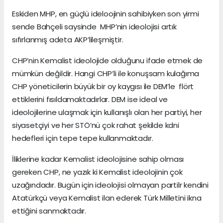
Eskiden MHP, en güçlü ideloojinin sahibiyken son yirmi
sende Bahçeli saysinde MHP’nin ideolojisi artık
sıfırlanmış adeta AKP’lileşmiştir.
CHP’nin Kemalist ideolojide olduğunu ifade etmek de
mümkün değildir. Hangi CHP’li ile konuşsam kulağıma
CHP yöneticilerin büyük bir oy kaygısı ile DEM’le flört
ettiklerini fısıldamaktadırlar. DEM ise ideal ve
ideolojilerine ulaşmak için kullanışlı olan her partiyi, her
siyasetçiyi ve her STÖ’nü çok rahat şekilde kdni
hedefleri için tepe tepe kullanmaktadır.
İliklerine kadar Kemalist ideolojisine sahip olması
gereken CHP, ne yazık ki Kemalist ideolojinin çok
uzağındadır. Bugün için ideolojisi olmayan partilr kendini
Atatürkçü veya Kemalist ilan ederek Türk Milletini ikna
ettiğini sanmaktadır.