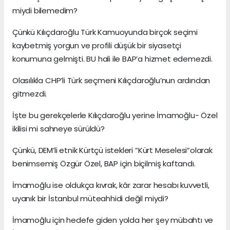
miydi bilemedim?
Çünkü Kılıçdaroğlu Türk Kamuoyunda birçok seçimi
kaybetmiş yorgun ve profili düşük bir siyasetçi
konumuna gelmişti. BU hali ile BAP’a hizmet edemezdi.
Olasılıkla CHP’li Türk seçmeni Kılıçdaroğlu’nun ardından
gitmezdi.
İşte bu gerekçelerle Kılıçdaroğlu yerine İmamoğlu- Özel
ikilisi mi sahneye sürüldü?
Çünkü, DEM’li etnik Kürtçü istekleri “Kürt Meselesi”olarak
benimsemiş Özgür Özel, BAP için biçilmiş kaftandı.
İmamoğlu ise oldukça kıvrak, kâr zarar hesabı kuvvetli,
uyanık bir İstanbul müteahhidi değil miydi?
İmamoğlu için hedefe giden yolda her şey mübahtı ve