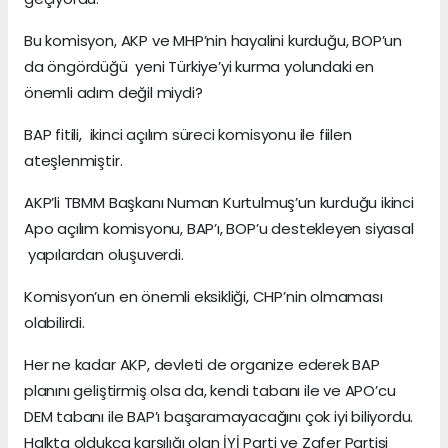
Bu komisyon, AKP ve MHP’nin hayalini kurduğu, BOP’un
da öngördüğü yeni Türkiye’yi kurma yolundaki en
önemli adım değil miydi?
BAP fitili, ikinci açılım süreci komisyonu ile fiilen
ateşlenmiştir.
AKP’li TBMM Başkanı Numan Kurtulmuş’un kurduğu ikinci
Apo açılım komisyonu, BAP’ı, BOP’u destekleyen siyasal
yapılardan oluşuverdi.
Komisyon’un en önemli eksikliği, CHP’nin olmaması
olabilirdi.
Her ne kadar AKP, devleti de organize ederek BAP
planını geliştirmiş olsa da, kendi tabanı ile ve APO’cu
DEM tabanı ile BAP’ı başaramayacağını çok iyi biliyordu.
Halkta oldukça karşılığı olan İYİ Parti ve Zafer Partisi