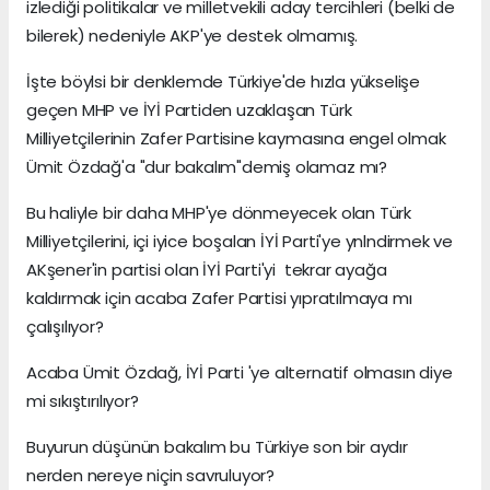
izlediği politikalar ve milletvekili aday tercihleri (belki de
bilerek) nedeniyle AKP'ye destek olmamış.
İşte böylsi bir denklemde Türkiye'de hızla yükselişe
geçen MHP ve İYİ Partiden uzaklaşan Türk
Milliyetçilerinin Zafer Partisine kaymasına engel olmak
Ümit Özdağ'a "dur bakalım"demiş olamaz mı?
Bu haliyle bir daha MHP'ye dönmeyecek olan Türk
Milliyetçilerini, içi iyice boşalan İYİ Parti'ye ynlndirmek ve
AKşener'in partisi olan İYİ Parti'yi tekrar ayağa
kaldırmak için acaba Zafer Partisi yıpratılmaya mı
çalışılıyor?
Acaba Ümit Özdağ, İYİ Parti 'ye alternatif olmasın diye
mi sıkıştırılıyor?
Buyurun düşünün bakalım bu Türkiye son bir aydır
nerden nereye niçin savruluyor?