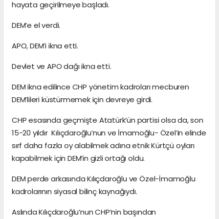
hayata geçirilmeye başladı.
DEM’e el verdi.
APO, DEM’i ikna etti.
Devlet ve APO dağı ikna etti.
DEM ikna edilince CHP yönetim kadroları mecburen
DEM’lileri küstürmemek için devreye girdi.
CHP esasında geçmişte Atatürk’ün partisi olsa da, son
15-20 yıldır Kılıçdaroğlu’nun ve İmamoğlu- Özel’in elinde
sırf daha fazla oy alabilmek adına etnik Kürtçü oyları
kapabilmek için DEM’in gizli ortağı oldu.
DEM perde arkasında Kılıçdaroğlu ve Özel-İmamoğlu
kadrolarının siyasal bilinç kaynağıydı.
Aslında Kılıçdaroğlu’nun CHP’nin başından