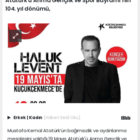
Atatürk'ü Anma Gençlik ve Spor Bayramı’nın
104. yıl dönümü,
Erkek
|
Kadın
(Haberi Sesli Oku)
Mustafa Kemal Atatürk’ün bağımsızlık ve aydınlanma
meşalesini yaktığı 19 Mayıs Atatürk'ü Anma Gençlik ve