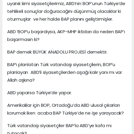
uyanık kimi siyasetçilerimiz, ABD’nin BOP’unun Türkiye’de
tehlikeli sonuçlar doğuracağını düşünmüş olacaklar ki
oturmuşlar ve her halde BAP planını geliştirmişler.
ABD ‘BOP’u başardıysa, AKP-MHP iktidarı da neden BAP’ı
başarmasın ki?
BAP demek BÜYÜK ANADOLU PROJESİ demektir.
BAP’ı planlatan Türk vatandaşı siyasetçilerin, BOP’u
planlayan ABD’li siyasetçilerden aşağı kalır yanı mı var
Allah aşkına?
ABD yaparsa Türkiye’de yapar.
Amerikalılar için BOP, Ortadoğu’da ABD ulusal çıkarları
korumak iken acaba BAP Türkiye’de ne işe yarayacak?
Türk vatandaşı siyasetçiler BAP’la ABD’ye kafa mı
tutacak?