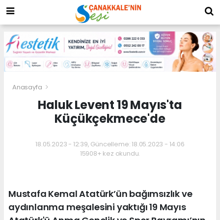
Anasayfa
Haluk Levent 19 Mayıs'ta
Küçükçekmece'de
18.05.2023 - 12:39, Güncelleme: 18.05.2023 - 14:06
15908+ kez okundu.
Mustafa Kemal Atatürk’ün bağımsızlık ve
aydınlanma meşalesini yaktığı 19 Mayıs