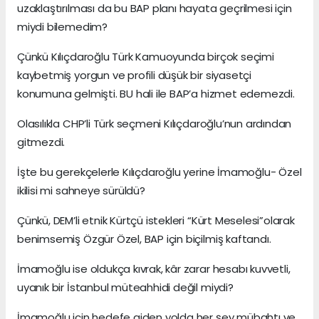
uzaklaştırılması da bu BAP planı hayata geçrilmesi için
miydi bilemedim?
Çünkü Kılıçdaroğlu Türk Kamuoyunda birçok seçimi
kaybetmiş yorgun ve profili düşük bir siyasetçi
konumuna gelmişti. BU hali ile BAP’a hizmet edemezdi.
Olasılıkla CHP’li Türk seçmeni Kılıçdaroğlu’nun ardından
gitmezdi.
İşte bu gerekçelerle Kılıçdaroğlu yerine İmamoğlu- Özel
ikilisi mi sahneye sürüldü?
Çünkü, DEM’li etnik Kürtçü istekleri “Kürt Meselesi”olarak
benimsemiş Özgür Özel, BAP için biçilmiş kaftandı.
İmamoğlu ise oldukça kıvrak, kâr zarar hesabı kuvvetli,
uyanık bir İstanbul müteahhidi değil miydi?
İmamoğlu için hedefe giden yolda her şey mübahtı ve