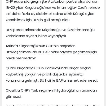
CHP esasında geçmişte Atatürk’ün partisi olsa da, son
15-20 yıldır Kılıçdaroğlu’nun ve İmamoğlu- Özel’in elinde
sırf daha fazla oy alabilmek adına etnik Kürtçü oyları
kapabilmek için DEM’in gizli ortağı oldu.
DEM perde arkasında Kılıçdaroğlu ve Özel-İmamoğlu
kadrolarının siyasal bilinç kaynağıydı.
Aslında Kılıçdaroğlu’nun CHP’nin başından
uzaklaştırılması da bu BAP planı hayata geçrilmesi için
miydi bilemedim?
Çünkü Kılıçdaroğlu Türk Kamuoyunda birçok seçimi
kaybetmiş yorgun ve profili düşük bir siyasetçi
konumuna gelmişti. BU hali ile BAP’a hizmet edemezdi.
Olasılıkla CHP’li Türk seçmeni Kılıçdaroğlu’nun ardından
gitmezdi.