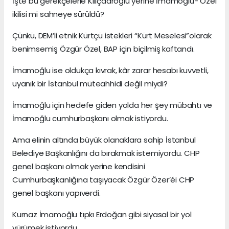
İşte bu gerekçelerle Kılıçdaroğlu yerine İmamoğlu- Özel
ikilisi mi sahneye sürüldü?
Çünkü, DEM’li etnik Kürtçü istekleri “Kürt Meselesi”olarak
benimsemiş Özgür Özel, BAP için biçilmiş kaftandı.
İmamoğlu ise oldukça kıvrak, kâr zarar hesabı kuvvetli,
uyanık bir İstanbul müteahhidi değil miydi?
İmamoğlu için hedefe giden yolda her şey mübahtı ve
İmamoğlu cumhurbaşkanı olmak istiyordu.
Ama elinin altında büyük olanaklara sahip İstanbul
Belediye Başkanlığını da bırakmak istemiyordu. CHP
genel başkanı olmak yerine kendisini
Cumhurbaşkanlığına taşıyacak Özgür Özer’éi CHP
genel başkanı yapıverdi.
Kurnaz İmamoğlu tıpkı Erdoğan gibi siyasal bir yol
yürümek istiyordu.