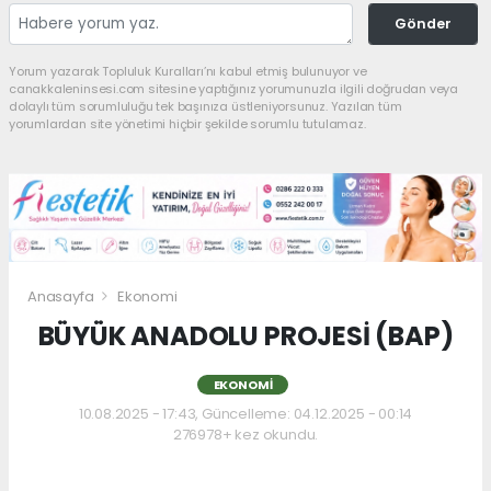
Gönder
Yorum yazarak Topluluk Kuralları’nı kabul etmiş bulunuyor ve
canakkaleninsesi.com sitesine yaptığınız yorumunuzla ilgili doğrudan veya
dolaylı tüm sorumluluğu tek başınıza üstleniyorsunuz. Yazılan tüm
yorumlardan site yönetimi hiçbir şekilde sorumlu tutulamaz.
Anasayfa
Ekonomi
BÜYÜK ANADOLU PROJESİ (BAP)
EKONOMI
10.08.2025 - 17:43, Güncelleme: 04.12.2025 - 00:14
276978+ kez okundu.