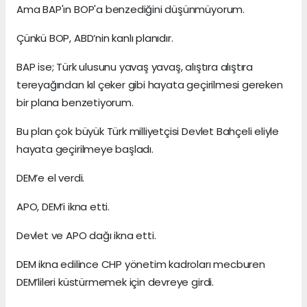
Ama BAP'ın BOP'a benzediğini düşünmüyorum.
Çünkü BOP, ABD’nin kanlı planıdır.
BAP ise; Türk ulusunu yavaş yavaş, alıştıra alıştıra
tereyağından kıl çeker gibi hayata geçirilmesi gereken
bir plana benzetiyorum.
Bu plan çok büyük Türk milliyetçisi Devlet Bahçeli eliyle
hayata geçirilmeye başladı.
DEM’e el verdi.
APO, DEM’i ikna etti.
Devlet ve APO dağı ikna etti.
DEM ikna edilince CHP yönetim kadroları mecburen
DEM’lileri küstürmemek için devreye girdi.