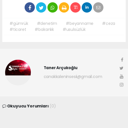
#gümrük
#denetim
#beyanname
#ceza
#ticaret
#bakanlık
#usulsüzlük
Taner Arçukoğlu
canakkaleninsesii@gmail.com
Okuyucu Yorumları
(0)