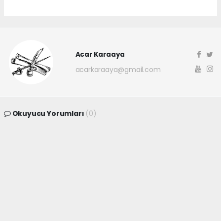
Acar Karaaya
acarkaraaya@gmail.com
Okuyucu Yorumları
(0)
Gönder
Yorum yazarak Topluluk Kuralları’nı kabul etmiş bulunuyor ve
canakkaleninsesi.com sitesine yaptığınız yorumunuzla ilgili doğrudan veya
dolaylı tüm sorumluluğu tek başınıza üstleniyorsunuz. Yazılan tüm
yorumlardan site yönetimi hiçbir şekilde sorumlu tutulamaz.