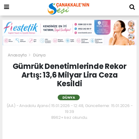
Anasayfa
Dünya
Gümrük Denetimlerinde Rekor
Artış: 13,6 Milyar Lira Ceza
Kesildi
DÜNYA
(AA) - Anadolu Ajansı | 15.01.2026 - 12:48, Güncelleme: 15.01.2026 -
19:39
8962+ kez okundu.