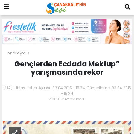
Anasayfa
Gençlerden Ecdada Mektup”
yarışmasında rekor
(İHA) - İhlas Haber Ajansı | 03.04.2015 - 15:34, Güncelleme: 03.04.2015
- 15:34
4000+ kez okundu.