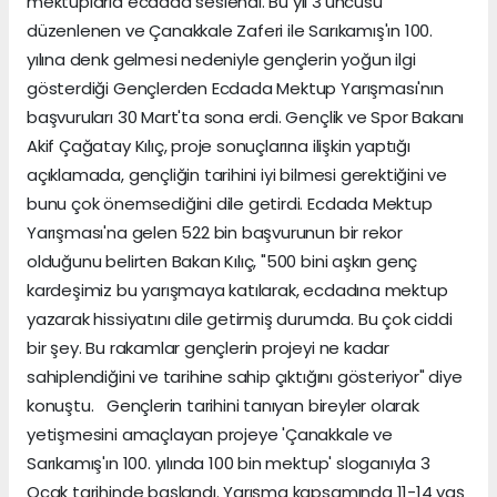
mektuplarla ecdada seslendi. Bu yıl 3'üncüsü
düzenlenen ve Çanakkale Zaferi ile Sarıkamış'ın 100.
yılına denk gelmesi nedeniyle gençlerin yoğun ilgi
gösterdiği Gençlerden Ecdada Mektup Yarışması'nın
başvuruları 30 Mart'ta sona erdi. Gençlik ve Spor Bakanı
Akif Çağatay Kılıç, proje sonuçlarına ilişkin yaptığı
açıklamada, gençliğin tarihini iyi bilmesi gerektiğini ve
bunu çok önemsediğini dile getirdi. Ecdada Mektup
Yarışması'na gelen 522 bin başvurunun bir rekor
olduğunu belirten Bakan Kılıç, "500 bini aşkın genç
kardeşimiz bu yarışmaya katılarak, ecdadına mektup
yazarak hissiyatını dile getirmiş durumda. Bu çok ciddi
bir şey. Bu rakamlar gençlerin projeyi ne kadar
sahiplendiğini ve tarihine sahip çıktığını gösteriyor" diye
konuştu. Gençlerin tarihini tanıyan bireyler olarak
yetişmesini amaçlayan projeye 'Çanakkale ve
Sarıkamış'ın 100. yılında 100 bin mektup' sloganıyla 3
Ocak tarihinde başlandı. Yarışma kapsamında 11-14 yaş