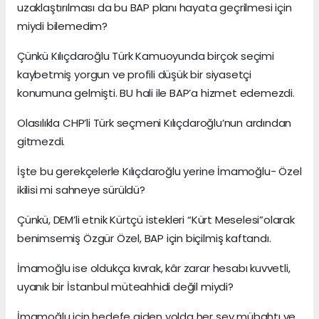
uzaklaştırılması da bu BAP planı hayata geçrilmesi için
miydi bilemedim?
Çünkü Kılıçdaroğlu Türk Kamuoyunda birçok seçimi
kaybetmiş yorgun ve profili düşük bir siyasetçi
konumuna gelmişti. BU hali ile BAP’a hizmet edemezdi.
Olasılıkla CHP’li Türk seçmeni Kılıçdaroğlu’nun ardından
gitmezdi.
İşte bu gerekçelerle Kılıçdaroğlu yerine İmamoğlu- Özel
ikilisi mi sahneye sürüldü?
Çünkü, DEM’li etnik Kürtçü istekleri “Kürt Meselesi”olarak
benimsemiş Özgür Özel, BAP için biçilmiş kaftandı.
İmamoğlu ise oldukça kıvrak, kâr zarar hesabı kuvvetli,
uyanık bir İstanbul müteahhidi değil miydi?
İmamoğlu için hedefe giden yolda her şey mübahtı ve