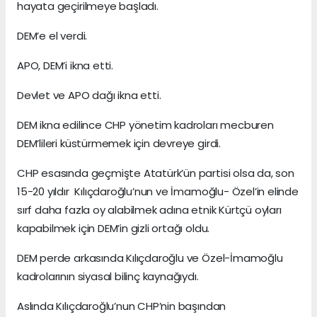
hayata geçirilmeye başladı.
DEM’e el verdi.
APO, DEM’i ikna etti.
Devlet ve APO dağı ikna etti.
DEM ikna edilince CHP yönetim kadroları mecburen
DEM’lileri küstürmemek için devreye girdi.
CHP esasında geçmişte Atatürk’ün partisi olsa da, son
15-20 yıldır Kılıçdaroğlu’nun ve İmamoğlu- Özel’in elinde
sırf daha fazla oy alabilmek adına etnik Kürtçü oyları
kapabilmek için DEM’in gizli ortağı oldu.
DEM perde arkasında Kılıçdaroğlu ve Özel-İmamoğlu
kadrolarının siyasal bilinç kaynağıydı.
Aslında Kılıçdaroğlu’nun CHP’nin başından