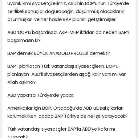
uyanık kimi siyasetçilerimiz, ABD’nin BOP’unun Türkiye’de
tehlikeli sonuçlar doğuracağını düşünmüş olacaklar ki
oturmuşlar ve her halde BAP planını geliştirmişler.
ABD ‘BOP’u başardıysa, AKP-MHP iktidarı da neden BAP’ı
başarmasın ki?
BAP demek BÜYÜK ANADOLU PROJESİ demektir.
BAP’ı planlatan Türk vatandaşı siyasetçilerin, BOP’u
planlayan ABD’li siyasetçilerden aşağı kalır yanı mı var
Allah aşkına?
ABD yaparsa Türkiye’de yapar.
Amerikalılar için BOP, Ortadoğu’da ABD ulusal çıkarları
korumak iken acaba BAP Türkiye’de ne işe yarayacak?
Türk vatandaşı siyasetçiler BAP’la ABD’ye kafa mı
tutacak?