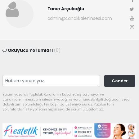
Taner Arçukoğlu
admin@canakkaleninsesi.com
Okuyucu Yorumları
(0)
Gönder
Yorum yazarak Topluluk Kuralları’nı kabul etmiş bulunuyor ve
canakkaleninsesi.com sitesine yaptığınız yorumunuzla ilgili doğrudan veya
dolaylı tüm sorumluluğu tek başınıza üstleniyorsunuz. Yazılan tüm
yorumlardan site yönetimi hiçbir şekilde sorumlu tutulamaz.