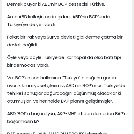
Demek oluyor ki ABD’nin BOP destecisi Türkiye.
Ama ABD kalleşin önde gideni. ABD'nin BOP’unda
Türkiye'ye de yer vardı.
Fakat bir Irak veya Suriye devleti gibi derme çatma bir
devlet değildi.
Öyle veya böyle Türkiye’de kör topal da olsa batı tipi
bir demokrasi vardı.
Ve BOP’un son halkasının “Türkiye” olduğunu gören
uyanık kimi siyasetçilerimiz, ABD’nin BOP’unun Türkiye’de
tehlikeli sonuçlar doğuracağını düşünmüş olacaklar ki
oturmuşlar ve her halde BAP planını geliştirmişler.
ABD ‘BOP’u başardıysa, AKP-MHP iktidarı da neden BAP’ı
başarmasın ki?
BAP demek BÜYÜK ANADOLU PROJESİ demektir.