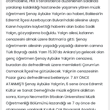
otomobiline, PKKʹlı teröristlerce düzenlenen saldırıda
yaralanıp kaldırıldığı hastanede yaşamını yitiren müzik
öğretmeni Şenay Aybüke Yalçınʹın acı haberi, Balıkesirʹin
Edremit İlçesi Azerbaycan Bulvarıʹndaki ailesine ulaştı.
Kızının hayatını kaybettiği haberini alan baba Sadık
Yalçın, gözyaşlarına boğuldu. Yalçın ailesi, kızlarının
cenazesini almak üzere Batmanʹa gitti. Şenay
öğretmenin ailesinin yaşadığı yaşadığı dairenin camına
Türk Bayrağı asıldı. Yarın 15.30ʹda Ankaraʹya gelecek olan
genç öğretmen Şenay Aybüke Yalçınʹın cenazesi,
buradan da defnedilmek üzere memleketi Çorumʹun
Osmancık İlçesiʹne götürülecek. Yalçınʹın cenazesinin
Pazar günü defnedilmesi bekleniyor. 7 AY ÖNCE
ATANMIŞTI Şenay Aybüke Yalçınʹın, 6 sene önce Edremit
Kültür ve Sanat Derneğiʹnde müzik eğitimi aldıktan
sonra, Konya Necmettin Erbakan Üniversitesi Müzik
Öğretmenliği Bölümüʹnü kazandığı ve 7 ay önce de
atamasının yapılarak Kozluk Çok Programlı Anadolu