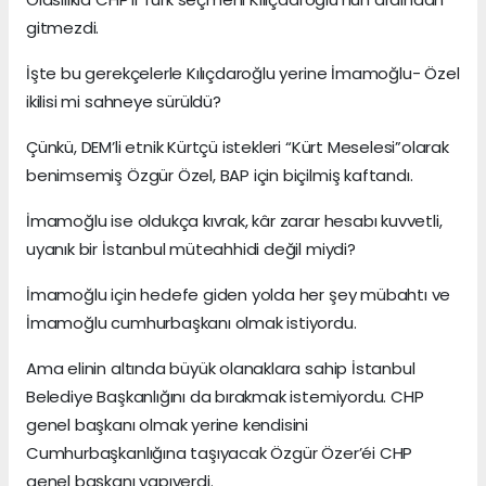
gitmezdi.
İşte bu gerekçelerle Kılıçdaroğlu yerine İmamoğlu- Özel
ikilisi mi sahneye sürüldü?
Çünkü, DEM’li etnik Kürtçü istekleri “Kürt Meselesi”olarak
benimsemiş Özgür Özel, BAP için biçilmiş kaftandı.
İmamoğlu ise oldukça kıvrak, kâr zarar hesabı kuvvetli,
uyanık bir İstanbul müteahhidi değil miydi?
İmamoğlu için hedefe giden yolda her şey mübahtı ve
İmamoğlu cumhurbaşkanı olmak istiyordu.
Ama elinin altında büyük olanaklara sahip İstanbul
Belediye Başkanlığını da bırakmak istemiyordu. CHP
genel başkanı olmak yerine kendisini
Cumhurbaşkanlığına taşıyacak Özgür Özer’éi CHP
genel başkanı yapıverdi.