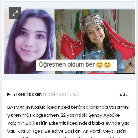
Erkek
|
Kadın
(Haberi Sesli Oku)
BATMANʹın Kozluk İlçesiʹndeki terör saldırısında yaşamını
yitiren müzik öğretmeni 22 yaşındaki Şenay Aybüke
Yalçınʹın Balıkesirʹin Edremit İlçesiʹndeki baba evinde yas
var. Kozluk İlçesi Belediye Başkanı AK Partili Veysi Işıkʹın