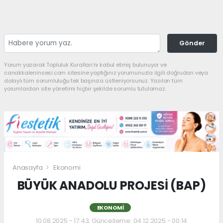
Gönder
Yorum yazarak Topluluk Kuralları’nı kabul etmiş bulunuyor ve
canakkaleninsesi.com sitesine yaptığınız yorumunuzla ilgili doğrudan veya
dolaylı tüm sorumluluğu tek başınıza üstleniyorsunuz. Yazılan tüm
yorumlardan site yönetimi hiçbir şekilde sorumlu tutulamaz.
Anasayfa
Ekonomi
BÜYÜK ANADOLU PROJESİ (BAP)
EKONOMI
10.08.2025 - 17:43, Güncelleme: 04.12.2025 - 00:14