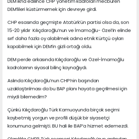
DEM ikna edilince CHP yönetim kadroları mecburen
DEM’lileri küstürmemek için devreye girdi.
CHP esasında geçmişte Atatürk’ün partisi olsa da, son
15-20 yıldır Kılıçdaroğlu’nun ve İmamoğlu- Özel’in elinde
sırf daha fazla oy alabilmek adına etnik Kürtçü oyları
kapabilmek için DEM’in gizli ortağı oldu.
DEM perde arkasında Kılıçdaroğlu ve Özel-İmamoğlu
kadrolarının siyasal bilinç kaynağıydı.
Aslında Kılıçdaroğlu’nun CHP’nin başından
uzaklaştırılması da bu BAP planı hayata geçrilmesi için
miydi bilemedim?
Çünkü Kılıçdaroğlu Türk Kamuoyunda birçok seçimi
kaybetmiş yorgun ve profili düşük bir siyasetçi
konumuna gelmişti. BU hali ile BAP’a hizmet edemezdi.
Olasılıkla CHP’li Türk seçmeni Kılıçdaroğlu’nun ardından