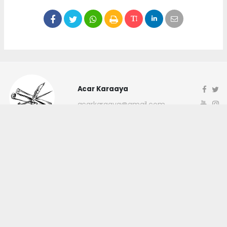
Acar Karaaya
acarkaraaya@gmail.com
Okuyucu Yorumları
(0)
Gönder
Yorum yazarak Topluluk Kuralları’nı kabul etmiş bulunuyor ve
canakkaleninsesi.com sitesine yaptığınız yorumunuzla ilgili doğrudan veya