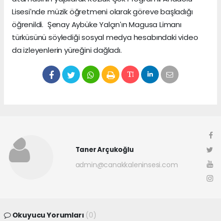
Lisesiʹnde müzik öğretmeni olarak göreve başladığı
öğrenildi. Şenay Aybüke Yalçınʹın Magusa Limanı
türküsünü söylediği sosyal medya hesabındaki video
da izleyenlerin yüreğini dağladı.
Taner Arçukoğlu
admin@canakkaleninsesi.com
Okuyucu Yorumları
(0)