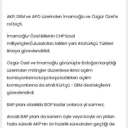
AKP, DEM ve APO üzerinden İmamoğlu ve Özgür Özel’e
rol biçti.
İmamoğlu-Özel ikilisinin CHP’si;sol
milliyetçileri/ulusalcıları, laikleri yani Atatürkçü Türkleri
iknaya görevlendirildi.
Özgür Özel ve İmamoğlu görünüşte Erdoğan karşıtlığı
üzerinden mitingler düzenlese ikinci açılım
komisyonlarına koşa koşa katılırken açılım
komisyonlarına da etnik Kürtçü - DEM destekçilerini
görevlendirdi.
BAP planı olasılıkla BOP kadar onlarca yıl sürmez.
Ancak BAP planı da sanırım öyle veya böyle on yıldan
fazla süredir AKP’nin ön hazırlık sürecinden geçtiği de