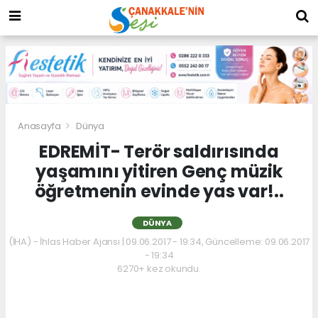
Anasayfa
Dünya
EDREMİT- Terör saldırısında
yaşamını yitiren Genç müzik
öğretmenin evinde yas var!..
DÜNYA
(İHA) - İhlas Haber Ajansı | 09.06.2017 - 19:34, Güncelleme: 09.06.2017
- 19:34
6270+ kez okundu.