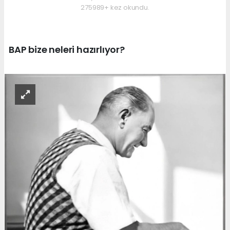
275989+ kez okundu.
BAP bize neleri hazırlıyor?