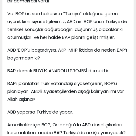
bir demokrasi vardı.
Ve BOP’un son halkasının “Türkiye” olduğunu gören
uyanık kimi siyasetçilerimiz, ABD’nin BOP’unun Türkiye’de
tehlikeli sonuçlar doğuracağını düşünmüş olacaklar ki
oturmuşlar ve her halde BAP planını geliştirmişler.
ABD ‘BOP’u başardıysa, AKP-MHP iktidarı da neden BAP’ı
başarmasın ki?
BAP demek BÜYÜK ANADOLU PROJESİ demektir.
BAP’ı planlatan Türk vatandaşı siyasetçilerin, BOP’u
planlayan ABD’li siyasetçilerden aşağı kalır yanı mı var
Allah aşkına?
ABD yaparsa Türkiye’de yapar.
Amerikalılar için BOP, Ortadoğu’da ABD ulusal çıkarları
korumak iken acaba BAP Türkiye’de ne işe yarayacak?