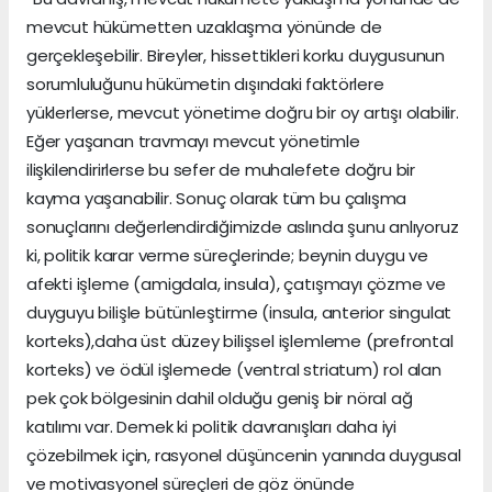
mevcut hükümetten uzaklaşma yönünde de
gerçekleşebilir. Bireyler, hissettikleri korku duygusunun
sorumluluğunu hükümetin dışındaki faktörlere
yüklerlerse, mevcut yönetime doğru bir oy artışı olabilir.
Eğer yaşanan travmayı mevcut yönetimle
ilişkilendirirlerse bu sefer de muhalefete doğru bir
kayma yaşanabilir. Sonuç olarak tüm bu çalışma
sonuçlarını değerlendirdiğimizde aslında şunu anlıyoruz
ki, politik karar verme süreçlerinde; beynin duygu ve
afekti işleme (amigdala, insula), çatışmayı çözme ve
duyguyu bilişle bütünleştirme (insula, anterior singulat
korteks),daha üst düzey bilişsel işlemleme (prefrontal
korteks) ve ödül işlemede (ventral striatum) rol alan
pek çok bölgesinin dahil olduğu geniş bir nöral ağ
katılımı var. Demek ki politik davranışları daha iyi
çözebilmek için, rasyonel düşüncenin yanında duygusal
ve motivasyonel süreçleri de göz önünde