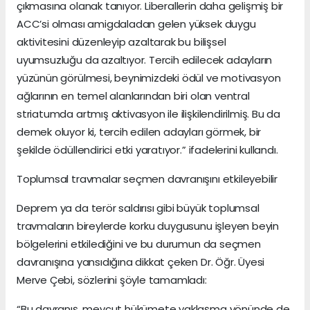
çıkmasına olanak tanıyor. Liberallerin daha gelişmiş bir
ACC’si olması amigdaladan gelen yüksek duygu
aktivitesini düzenleyip azaltarak bu bilişsel
uyumsuzluğu da azaltıyor. Tercih edilecek adayların
yüzünün görülmesi, beynimizdeki ödül ve motivasyon
ağlarının en temel alanlarından biri olan ventral
striatumda artmış aktivasyon ile ilişkilendirilmiş. Bu da
demek oluyor ki, tercih edilen adayları görmek, bir
şekilde ödüllendirici etki yaratıyor.” ifadelerini kullandı.
Toplumsal travmalar seçmen davranışını etkileyebilir
Deprem ya da terör saldırısı gibi büyük toplumsal
travmaların bireylerde korku duygusunu işleyen beyin
bölgelerini etkilediğini ve bu durumun da seçmen
davranışına yansıdığına dikkat çeken Dr. Öğr. Üyesi
Merve Çebi, sözlerini şöyle tamamladı:
“Bu davranış, mevcut hükümete yaklaşma yönünde de