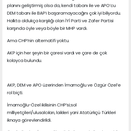
planını geliştirmiş olsa da, kendi tabanı ile ve APO’cu
DEM tabanı ile BAP’ı başaramayacağını çok iyi biliyordu.
Halkta oldukça karşılığı olan İYİ Parti ve Zafer Partisi
karşında öyle veya böyle bir MHP vardı.
Ama CHP’nin alternatifi yoktu.
AKP için her şeyin bir çaresi vardı ve çare de çok
kolayca bulundu.
AKP, DEM ve APO üzerinden İmamoğlu ve Özgür Özel’e
rol biçti.
İmamoğlu-Özel ikilisinin CHP’si;sol
milliyetçileri/ulusalcıları, laikleri yani Atatürkçü Türkleri
iknaya görevlendirildi.