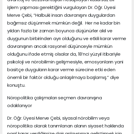
işlem yapması gerektiğini vurgulayan Dr. Öğr. Üyesi
Merve Çebi, “Halbuki insan davranışını duygulardan
bağımsız düşünmek mümkün değil. Her ne kadar bin
yıldan fazla bir zaman boyunca düşünürler akıl ve
duygunun birbirinden ayrı olduğunu ve etkili karar verme
davranışının ancak rasyonel düşünceyle mümkün
olduğunu ifade etmiş olsalar da, 18’nci yüzyıl itibariyle
psikoloji ve nörobilimin gelişmesiyle, emosyonların yani
basitçe duyguların karar verme sürecine etki eden
önemli bir faktör olduğu anlaşılmaya başlamış.” diye
konuştu.
Nöropolitika çalışmaları seçmen davranışına
odaklanıyor
Dr. Öğr. Üyesi Merve Çebi, siyasal nörobilim veya
nöropolitika olarak tanımlanan alanın siyaset hakkında
nasıl karar verdiğimize dair anlayışımızı geliştirmek için