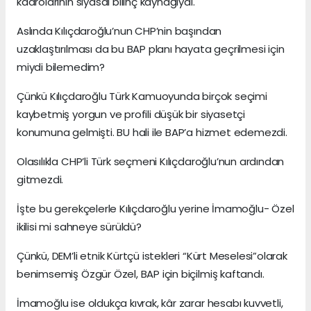
kadrolarının siyasal bilinç kaynağıydı.
Aslında Kılıçdaroğlu’nun CHP’nin başından
uzaklaştırılması da bu BAP planı hayata geçrilmesi için
miydi bilemedim?
Çünkü Kılıçdaroğlu Türk Kamuoyunda birçok seçimi
kaybetmiş yorgun ve profili düşük bir siyasetçi
konumuna gelmişti. BU hali ile BAP’a hizmet edemezdi.
Olasılıkla CHP’li Türk seçmeni Kılıçdaroğlu’nun ardından
gitmezdi.
İşte bu gerekçelerle Kılıçdaroğlu yerine İmamoğlu- Özel
ikilisi mi sahneye sürüldü?
Çünkü, DEM’li etnik Kürtçü istekleri “Kürt Meselesi”olarak
benimsemiş Özgür Özel, BAP için biçilmiş kaftandı.
İmamoğlu ise oldukça kıvrak, kâr zarar hesabı kuvvetli,