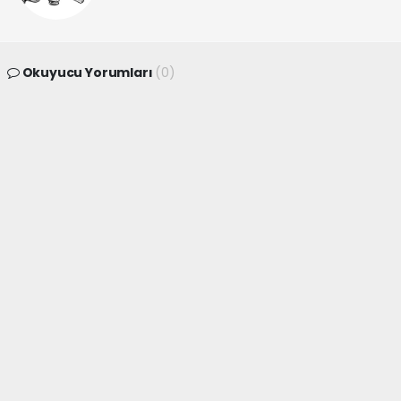
Okuyucu Yorumları
(0)
Gönder
Yorum yazarak Topluluk Kuralları’nı kabul etmiş bulunuyor ve
canakkaleninsesi.com sitesine yaptığınız yorumunuzla ilgili doğrudan veya
dolaylı tüm sorumluluğu tek başınıza üstleniyorsunuz. Yazılan tüm
yorumlardan site yönetimi hiçbir şekilde sorumlu tutulamaz.
haber paketi
haber scripti
haber yazılımı
Tüm hakları saklı tutulmaktadır.Copyright 2026©