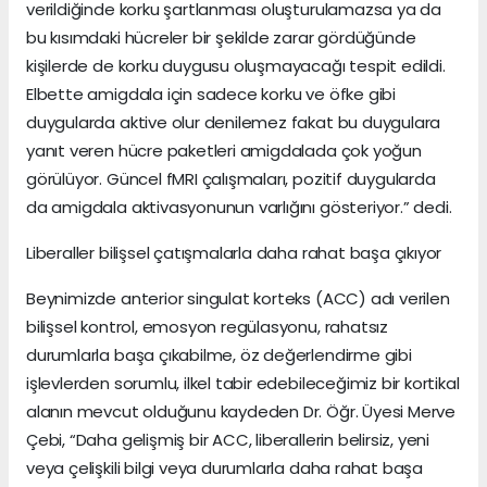
verildiğinde korku şartlanması oluşturulamazsa ya da
bu kısımdaki hücreler bir şekilde zarar gördüğünde
kişilerde de korku duygusu oluşmayacağı tespit edildi.
Elbette amigdala için sadece korku ve öfke gibi
duygularda aktive olur denilemez fakat bu duygulara
yanıt veren hücre paketleri amigdalada çok yoğun
görülüyor. Güncel fMRI çalışmaları, pozitif duygularda
da amigdala aktivasyonunun varlığını gösteriyor.” dedi.
Liberaller bilişsel çatışmalarla daha rahat başa çıkıyor
Beynimizde anterior singulat korteks (ACC) adı verilen
bilişsel kontrol, emosyon regülasyonu, rahatsız
durumlarla başa çıkabilme, öz değerlendirme gibi
işlevlerden sorumlu, ilkel tabir edebileceğimiz bir kortikal
alanın mevcut olduğunu kaydeden Dr. Öğr. Üyesi Merve
Çebi, “Daha gelişmiş bir ACC, liberallerin belirsiz, yeni
veya çelişkili bilgi veya durumlarla daha rahat başa