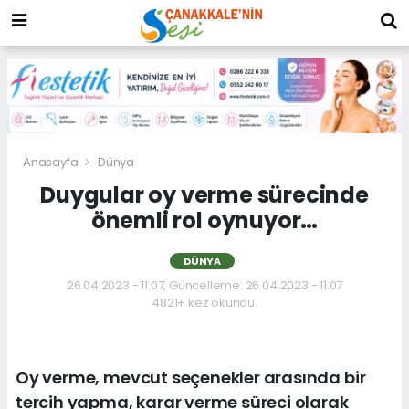
Anasayfa
Dünya
Duygular oy verme sürecinde
önemli rol oynuyor…
DÜNYA
26.04.2023 - 11:07, Güncelleme: 26.04.2023 - 11:07
4821+ kez okundu.
Oy verme, mevcut seçenekler arasında bir
tercih yapma, karar verme süreci olarak