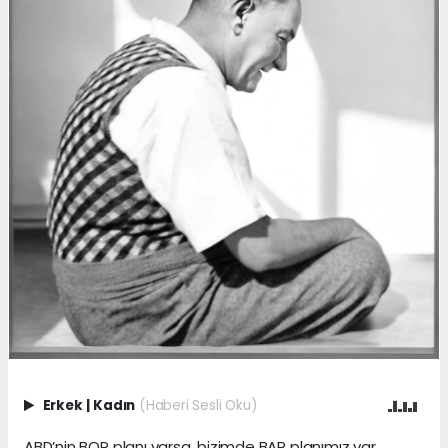
Erkek
|
Kadın
(Haberi Sesli Oku)
ABD’nin BOP planı varsa, bizimde BAP planımız var.