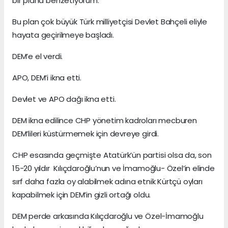
bir plana benzetiyorum.
Bu plan çok büyük Türk milliyetçisi Devlet Bahçeli eliyle
hayata geçirilmeye başladı.
DEM’e el verdi.
APO, DEM’i ikna etti.
Devlet ve APO dağı ikna etti.
DEM ikna edilince CHP yönetim kadroları mecburen
DEM’lileri küstürmemek için devreye girdi.
CHP esasında geçmişte Atatürk’ün partisi olsa da, son
15-20 yıldır Kılıçdaroğlu’nun ve İmamoğlu- Özel’in elinde
sırf daha fazla oy alabilmek adına etnik Kürtçü oyları
kapabilmek için DEM’in gizli ortağı oldu.
DEM perde arkasında Kılıçdaroğlu ve Özel-İmamoğlu