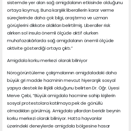
sistemde yer alan sağ amigdalanın etkisinde olduğunu
ortaya koymuş. Buna karşılık liberallerin karar verme
süreçlerinde daha çok bilgi, araştırma ve uzman
görüşlerini dikkate aldıkları belirtilmiş. Liberaller risk
alırken sol insula önemli ölçüde aktif olurken
muhafazakârlarda sağ amigdalanın önemli ölçüde
aktivite gösterdiği ortaya çıktı.”
Amigdala korku merkezi olarak biliniyor
Nörogörüntüleme çalışmalarının amigdaladaki daha
büyük gri madde hacminin mevcut hiyerarşik sosyal
yapıya destek ile ilişkili olduğunu belirten Dr. Öğr. Üyesi
Merve Çebi, “Büyük amigdala hacmine sahip kişilerin
sosyal protestolara katılmaya pek de gönüllü
olmadıkları görülmüş. Amigdala yıllardan beridir beynin
korku merkezi olarak biliniyor. Hatta hayvanlar
üzerindeki deneylerde amigdala bölgesine hasar