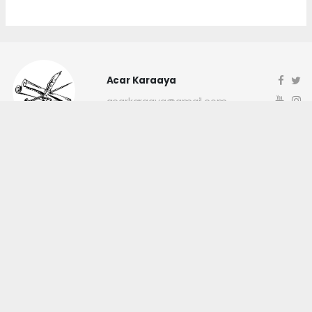
Acar Karaaya
acarkaraaya@gmail.com
Okuyucu Yorumları
(0)
Gönder
Yorum yazarak Topluluk Kuralları’nı kabul etmiş bulunuyor ve
canakkaleninsesi.com sitesine yaptığınız yorumunuzla ilgili doğrudan veya
dolaylı tüm sorumluluğu tek başınıza üstleniyorsunuz. Yazılan tüm
yorumlardan site yönetimi hiçbir şekilde sorumlu tutulamaz.