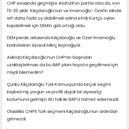
CHP esasında geçmişte Atatürk’ün partisi olsa da, son
15-20 yıldır Kılıçdaroğlu’nun ve İmamoğlu- Özel’in elinde
sırf daha fazla oy alabilmek adına etnik Kürtçü oyları
kapabilmek için DEM’in gizli ortağı oldu.
DEM perde arkasında Kılıçdaroğlu ve Özel-İmamoğlu
kadrolarının siyasal bilinç kaynağıydı.
Aslında Kılıçdaroğlu’nun CHP’nin başından
uzaklaştırılması da bu BAP planı hayata geçrilmesi için
miydi bilemedim?
Çünkü Kılıçdaroğlu Türk Kamuoyunda birçok seçimi
kaybetmiş yorgun ve profili düşük bir siyasetçi
konumuna gelmişti. BU hali ile BAP’a hizmet edemezdi.
Olasılıkla CHP’li Türk seçmeni Kılıçdaroğlu’nun ardından
gitmezdi.