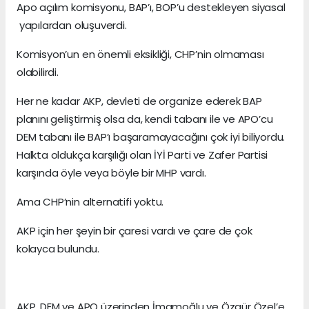
Apo açılım komisyonu, BAP’ı, BOP’u destekleyen siyasal
yapılardan oluşuverdi.
Komisyon’un en önemli eksikliği, CHP’nin olmaması
olabilirdi.
Her ne kadar AKP, devleti de organize ederek BAP
planını geliştirmiş olsa da, kendi tabanı ile ve APO’cu
DEM tabanı ile BAP’ı başaramayacağını çok iyi biliyordu.
Halkta oldukça karşılığı olan İYİ Parti ve Zafer Partisi
karşında öyle veya böyle bir MHP vardı.
Ama CHP’nin alternatifi yoktu.
AKP için her şeyin bir çaresi vardı ve çare de çok
kolayca bulundu.
AKP, DEM ve APO üzerinden İmamoğlu ve Özgür Özel’e