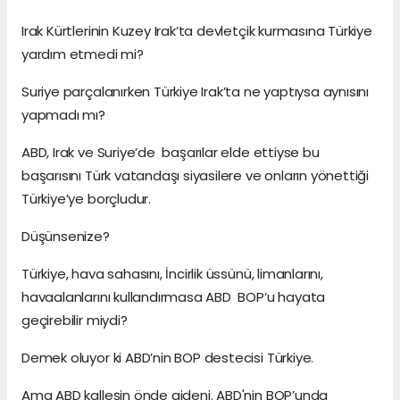
Irak Kürtlerinin Kuzey Irak’ta devletçik kurmasına Türkiye
yardım etmedi mi?
Suriye parçalanırken Türkiye Irak’ta ne yaptıysa aynısını
yapmadı mı?
ABD, Irak ve Suriye’de başarılar elde ettiyse bu
başarısını Türk vatandaşı siyasilere ve onların yönettiği
Türkiye’ye borçludur.
Düşünsenize?
Türkiye, hava sahasını, İncirlik üssünü, limanlarını,
havaalanlarını kullandırmasa ABD BOP’u hayata
geçirebilir miydi?
Demek oluyor ki ABD’nin BOP destecisi Türkiye.
Ama ABD kalleşin önde gideni. ABD'nin BOP’unda