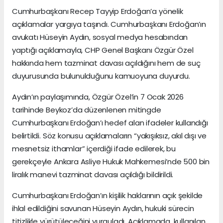
Cumhurbaşkanı Recep Tayyip Erdoğan’a yönelik
açıklamalar yargıya taşındı. Cumhurbaşkanı Erdoğan’ın
avukatı Hüseyin Aydın, sosyal medya hesabından
yaptığı açıklamayla, CHP Genel Başkanı Özgür Özel
hakkında hem tazminat davası açıldığını hem de suç
duyurusunda bulunulduğunu kamuoyuna duyurdu.
Aydın’ın paylaşımında, Özgür Özel’in 7 Ocak 2026
tarihinde Beykoz’da düzenlenen mitingde
Cumhurbaşkanı Erdoğan’ı hedef alan ifadeler kullandığı
belirtildi. Söz konusu açıklamaların “yakışıksız, akıl dışı ve
mesnetsiz ithamlar” içerdiği ifade edilerek, bu
gerekçeyle Ankara Asliye Hukuk Mahkemesi’nde 500 bin
liralık manevi tazminat davası açıldığı bildirildi.
Cumhurbaşkanı Erdoğan’ın kişilik haklarının açık şekilde
ihlal edildiğini savunan Hüseyin Aydın, hukuki sürecin
titizlikle yürütüleceğini vurguladı. Açıklamada, kullanılan