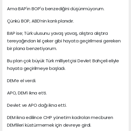
Ama BAP'ın BOP'a benzediğini düşünmüyorum.
Çünkü BOP, ABD’nin kanlı planıdır.
BAP ise; Türk ulusunu yavaş yavaş, alıştıra alıştıra
tereyağından kıl çeker gibi hayata geçirilmesi gereken
bir plana benzetiyorum.
Bu plan çok büyük Türk milliyetçisi Devlet Bahçeli eliyle
hayata geçirilmeye başladı.
DEM’e el verdi.
APO, DEM’i ikna etti.
Devlet ve APO dağı ikna etti.
DEM ikna edilince CHP yönetim kadroları mecburen
DEM’lileri küstürmemek için devreye girdi.