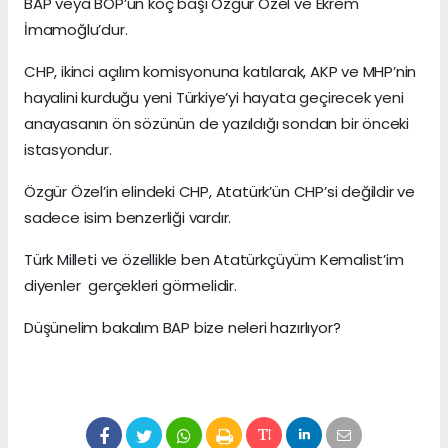
BAP veya BOP’un koç başı Özgür Özel ve Ekrem
İmamoğlu’dur.
CHP, ikinci açılım komisyonuna katılarak, AKP ve MHP’nin
hayalini kurduğu yeni Türkiye’yi hayata geçirecek yeni
anayasanın ön sözünün de yazıldığı sondan bir önceki
istasyondur.
Özgür Özel’in elindeki CHP, Atatürk’ün CHP’si değildir ve
sadece isim benzerliği vardır.
Türk Milleti ve özellikle ben Atatürkçüyüm Kemalist’im
diyenler gerçekleri görmelidir.
Düşünelim bakalım BAP bize neleri hazırlıyor?