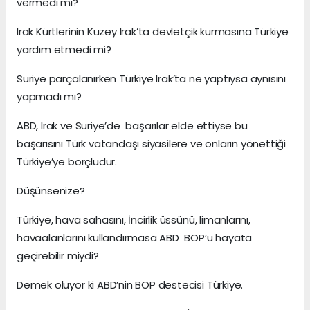
vermedi mi?
Irak Kürtlerinin Kuzey Irak’ta devletçik kurmasına Türkiye
yardım etmedi mi?
Suriye parçalanırken Türkiye Irak’ta ne yaptıysa aynısını
yapmadı mı?
ABD, Irak ve Suriye’de başarılar elde ettiyse bu
başarısını Türk vatandaşı siyasilere ve onların yönettiği
Türkiye’ye borçludur.
Düşünsenize?
Türkiye, hava sahasını, İncirlik üssünü, limanlarını,
havaalanlarını kullandırmasa ABD BOP’u hayata
geçirebilir miydi?
Demek oluyor ki ABD’nin BOP destecisi Türkiye.