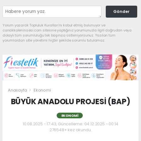
Gönder
Yorum yazarak Topluluk Kuralları’nı kabul etmiş bulunuyor ve
canakkaleninsesi.com sitesine yaptığınız yorumunuzla ilgili doğrudan veya
dolaylı tüm sorumluluğu tek başınıza üstleniyorsunuz. Yazılan tüm
yorumlardan site yönetimi hiçbir şekilde sorumlu tutulamaz.
Anasayfa
Ekonomi
BÜYÜK ANADOLU PROJESİ (BAP)
EKONOMI
10.08.2025 - 17:43, Güncelleme: 04.12.2025 - 00:14
276548+ kez okundu.