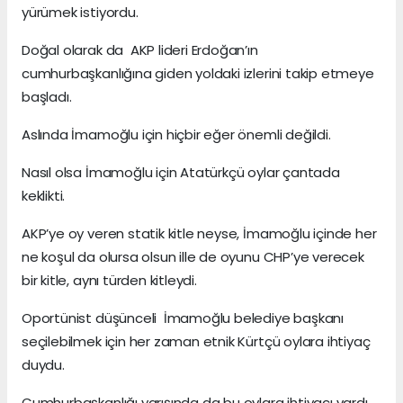
yürümek istiyordu.
Doğal olarak da AKP lideri Erdoğan’ın
cumhurbaşkanlığına giden yoldaki izlerini takip etmeye
başladı.
Aslında İmamoğlu için hiçbir eğer önemli değildi.
Nasıl olsa İmamoğlu için Atatürkçü oylar çantada
keklikti.
AKP’ye oy veren statik kitle neyse, İmamoğlu içinde her
ne koşul da olursa olsun ille de oyunu CHP’ye verecek
bir kitle, aynı türden kitleydi.
Oportünist düşünceli İmamoğlu belediye başkanı
seçilebilmek için her zaman etnik Kürtçü oylara ihtiyaç
duydu.
Cumhurbaşkanlığı yarışında da bu oylara ihtiyacı vardı