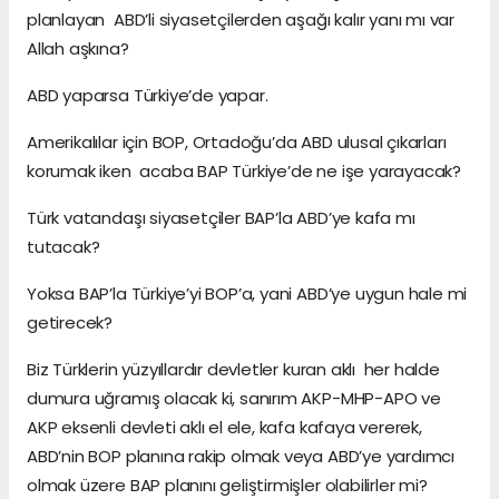
planlayan ABD’li siyasetçilerden aşağı kalır yanı mı var
Allah aşkına?
ABD yaparsa Türkiye’de yapar.
Amerikalılar için BOP, Ortadoğu’da ABD ulusal çıkarları
korumak iken acaba BAP Türkiye’de ne işe yarayacak?
Türk vatandaşı siyasetçiler BAP’la ABD’ye kafa mı
tutacak?
Yoksa BAP’la Türkiye’yi BOP’a, yani ABD’ye uygun hale mi
getirecek?
Biz Türklerin yüzyıllardır devletler kuran aklı her halde
dumura uğramış olacak ki, sanırım AKP-MHP-APO ve
AKP eksenli devleti aklı el ele, kafa kafaya vererek,
ABD’nin BOP planına rakip olmak veya ABD’ye yardımcı
olmak üzere BAP planını geliştirmişler olabilirler mi?