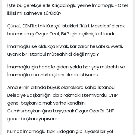
İşte bu gerekçelerle Kılıçdaroğlu yerine İmamoğlu- Özel
ikilisi mi sahneye sürüldü?
Çünkü, DEM’li etnik Kürtçü istekleri “Kürt Meselesi”olarak
benimsemiş Özgür Özel, BAP için biçilmiş kaftandı.
İmamoğlu ise oldukça kıvrak, kâr zarar hesabı kuvvetli,
uyanık bir İstanbul müteahhidi değil miydi?
İmamoğlu için hedefe giden yolda her şey mübahtı ve
İmamoğlu cumhurbaşkanı olmak istiyordu.
Ama elinin altında büyük olanaklara sahip İstanbul
Belediye Başkanlığını da bırakmak istemiyordu. CHP
genel başkanı olmak yerine kendisini
Cumhurbaşkanlığına taşıyacak Özgür Özer’éi CHP
genel başkanı yapıverdi.
Kurnaz İmamoğlu tıpkı Erdoğan gibi siyasal bir yol