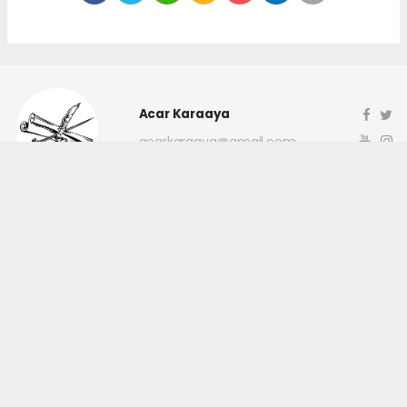
Acar Karaaya
acarkaraaya@gmail.com
Okuyucu Yorumları
(0)
Gönder
Yorum yazarak Topluluk Kuralları’nı kabul etmiş bulunuyor ve
canakkaleninsesi.com sitesine yaptığınız yorumunuzla ilgili doğrudan veya
dolaylı tüm sorumluluğu tek başınıza üstleniyorsunuz. Yazılan tüm
yorumlardan site yönetimi hiçbir şekilde sorumlu tutulamaz.