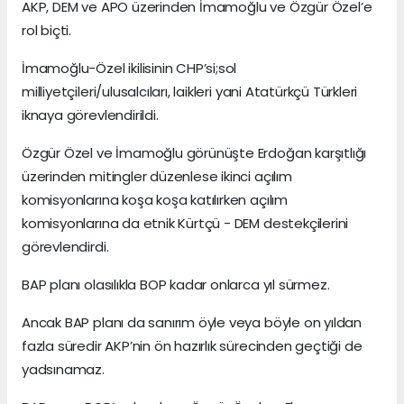
AKP, DEM ve APO üzerinden İmamoğlu ve Özgür Özel’e
rol biçti.
İmamoğlu-Özel ikilisinin CHP’si;sol
milliyetçileri/ulusalcıları, laikleri yani Atatürkçü Türkleri
iknaya görevlendirildi.
Özgür Özel ve İmamoğlu görünüşte Erdoğan karşıtlığı
üzerinden mitingler düzenlese ikinci açılım
komisyonlarına koşa koşa katılırken açılım
komisyonlarına da etnik Kürtçü - DEM destekçilerini
görevlendirdi.
BAP planı olasılıkla BOP kadar onlarca yıl sürmez.
Ancak BAP planı da sanırım öyle veya böyle on yıldan
fazla süredir AKP’nin ön hazırlık sürecinden geçtiği de
yadsınamaz.