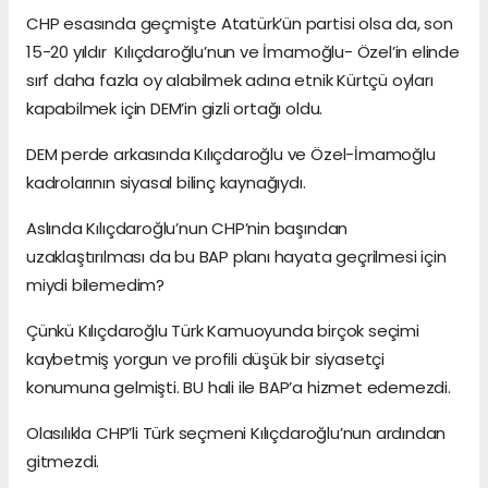
CHP esasında geçmişte Atatürk’ün partisi olsa da, son
15-20 yıldır Kılıçdaroğlu’nun ve İmamoğlu- Özel’in elinde
sırf daha fazla oy alabilmek adına etnik Kürtçü oyları
kapabilmek için DEM’in gizli ortağı oldu.
DEM perde arkasında Kılıçdaroğlu ve Özel-İmamoğlu
kadrolarının siyasal bilinç kaynağıydı.
Aslında Kılıçdaroğlu’nun CHP’nin başından
uzaklaştırılması da bu BAP planı hayata geçrilmesi için
miydi bilemedim?
Çünkü Kılıçdaroğlu Türk Kamuoyunda birçok seçimi
kaybetmiş yorgun ve profili düşük bir siyasetçi
konumuna gelmişti. BU hali ile BAP’a hizmet edemezdi.
Olasılıkla CHP’li Türk seçmeni Kılıçdaroğlu’nun ardından
gitmezdi.