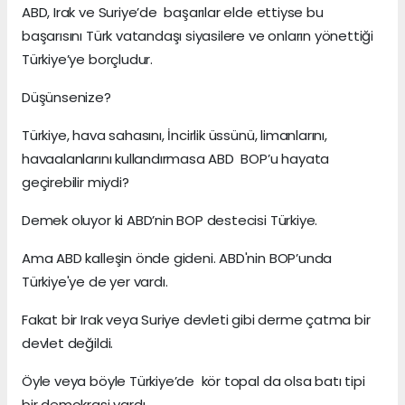
ABD, Irak ve Suriye’de başarılar elde ettiyse bu
başarısını Türk vatandaşı siyasilere ve onların yönettiği
Türkiye’ye borçludur.
Düşünsenize?
Türkiye, hava sahasını, İncirlik üssünü, limanlarını,
havaalanlarını kullandırmasa ABD BOP’u hayata
geçirebilir miydi?
Demek oluyor ki ABD’nin BOP destecisi Türkiye.
Ama ABD kalleşin önde gideni. ABD'nin BOP’unda
Türkiye'ye de yer vardı.
Fakat bir Irak veya Suriye devleti gibi derme çatma bir
devlet değildi.
Öyle veya böyle Türkiye’de kör topal da olsa batı tipi
bir demokrasi vardı.