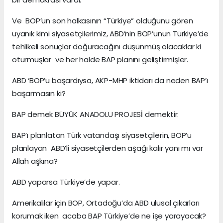
Ve BOP’un son halkasının “Türkiye” olduğunu gören
uyanık kimi siyasetçilerimiz, ABD’nin BOP’unun Türkiye’de
tehlikeli sonuçlar doğuracağını düşünmüş olacaklar ki
oturmuşlar ve her halde BAP planını geliştirmişler.
ABD ‘BOP’u başardıysa, AKP-MHP iktidarı da neden BAP’ı
başarmasın ki?
BAP demek BÜYÜK ANADOLU PROJESİ demektir.
BAP’ı planlatan Türk vatandaşı siyasetçilerin, BOP’u
planlayan ABD’li siyasetçilerden aşağı kalır yanı mı var
Allah aşkına?
ABD yaparsa Türkiye’de yapar.
Amerikalılar için BOP, Ortadoğu’da ABD ulusal çıkarları
korumak iken acaba BAP Türkiye’de ne işe yarayacak?