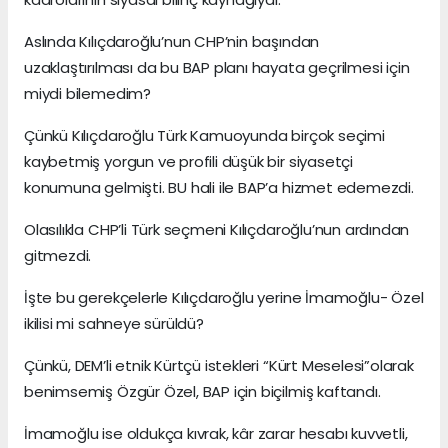
Aslında Kılıçdaroğlu’nun CHP’nin başından
uzaklaştırılması da bu BAP planı hayata geçrilmesi için
miydi bilemedim?
Çünkü Kılıçdaroğlu Türk Kamuoyunda birçok seçimi
kaybetmiş yorgun ve profili düşük bir siyasetçi
konumuna gelmişti. BU hali ile BAP’a hizmet edemezdi.
Olasılıkla CHP’li Türk seçmeni Kılıçdaroğlu’nun ardından
gitmezdi.
İşte bu gerekçelerle Kılıçdaroğlu yerine İmamoğlu- Özel
ikilisi mi sahneye sürüldü?
Çünkü, DEM’li etnik Kürtçü istekleri “Kürt Meselesi”olarak
benimsemiş Özgür Özel, BAP için biçilmiş kaftandı.
İmamoğlu ise oldukça kıvrak, kâr zarar hesabı kuvvetli,