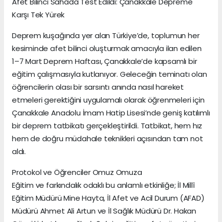
Afet Bilinci Sahada Test Edildi: Çanakkale Depreme
Karşı Tek Yürek
Deprem kuşağında yer alan Türkiye’de, toplumun her
kesiminde afet bilinci oluşturmak amacıyla ilan edilen
1–7 Mart Deprem Haftası, Çanakkale’de kapsamlı bir
eğitim çalışmasıyla kutlanıyor. Geleceğin teminatı olan
öğrencilerin olası bir sarsıntı anında nasıl hareket
etmeleri gerektiğini uygulamalı olarak öğrenmeleri için
Çanakkale Anadolu İmam Hatip Lisesi’nde geniş katılımlı
bir deprem tatbikatı gerçekleştirildi. Tatbikat, hem hız
hem de doğru müdahale teknikleri açısından tam not
aldı.
Protokol ve Öğrenciler Omuz Omuza
Eğitim ve farkındalık odaklı bu anlamlı etkinliğe; İl Millî
Eğitim Müdürü Mine Hayta, İl Afet ve Acil Durum (AFAD)
Müdürü Ahmet Ali Artun ve İl Sağlık Müdürü Dr. Hakan