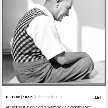
Erkek
|
Kadın
(Haberi Sesli Oku)
ABD’nin BOP planı varsa, bizimde BAP planımız var.