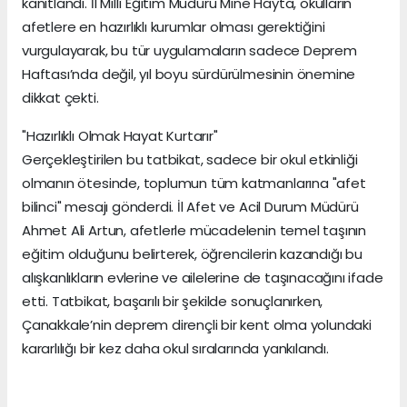
kanıtlandı. İl Millî Eğitim Müdürü Mine Hayta, okulların
afetlere en hazırlıklı kurumlar olması gerektiğini
vurgulayarak, bu tür uygulamaların sadece Deprem
Haftası’nda değil, yıl boyu sürdürülmesinin önemine
dikkat çekti.
"Hazırlıklı Olmak Hayat Kurtarır"
Gerçekleştirilen bu tatbikat, sadece bir okul etkinliği
olmanın ötesinde, toplumun tüm katmanlarına "afet
bilinci" mesajı gönderdi. İl Afet ve Acil Durum Müdürü
Ahmet Ali Artun, afetlerle mücadelenin temel taşının
eğitim olduğunu belirterek, öğrencilerin kazandığı bu
alışkanlıkların evlerine ve ailelerine de taşınacağını ifade
etti. Tatbikat, başarılı bir şekilde sonuçlanırken,
Çanakkale’nin deprem dirençli bir kent olma yolundaki
kararlılığı bir kez daha okul sıralarında yankılandı.