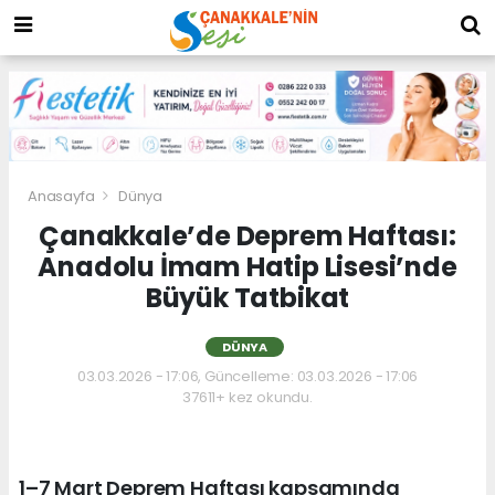
Anasayfa
Dünya
Çanakkale’de Deprem Haftası:
Anadolu İmam Hatip Lisesi’nde
Büyük Tatbikat
DÜNYA
03.03.2026 - 17:06, Güncelleme: 03.03.2026 - 17:06
37611+ kez okundu.
1–7 Mart Deprem Haftası kapsamında