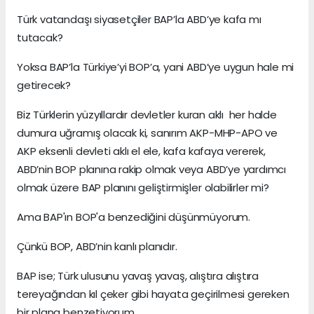
Türk vatandaşı siyasetçiler BAP’la ABD’ye kafa mı
tutacak?
Yoksa BAP’la Türkiye’yi BOP’a, yani ABD’ye uygun hale mi
getirecek?
Biz Türklerin yüzyıllardır devletler kuran aklı her halde
dumura uğramış olacak ki, sanırım AKP-MHP-APO ve
AKP eksenli devleti aklı el ele, kafa kafaya vererek,
ABD’nin BOP planına rakip olmak veya ABD’ye yardımcı
olmak üzere BAP planını geliştirmişler olabilirler mi?
Ama BAP'ın BOP'a benzediğini düşünmüyorum.
Çünkü BOP, ABD’nin kanlı planıdır.
BAP ise; Türk ulusunu yavaş yavaş, alıştıra alıştıra
tereyağından kıl çeker gibi hayata geçirilmesi gereken
bir plana benzetiyorum.