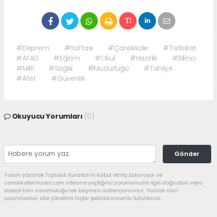
#Deprem
#Haftası
#Çanakkale
#Tatbikat
#AFAD
#Eğitim
#Okul
#Hazırlık
#Bilinci
#Millî
#Sağlık
#Müdürlüğü
#Tahliye
#Afet
#Güvenlik
Okuyucu Yorumları
(0)
Gönder
Yorum yazarak Topluluk Kuralları’nı kabul etmiş bulunuyor ve
canakkaleninsesi.com sitesine yaptığınız yorumunuzla ilgili doğrudan veya
dolaylı tüm sorumluluğu tek başınıza üstleniyorsunuz. Yazılan tüm
yorumlardan site yönetimi hiçbir şekilde sorumlu tutulamaz.