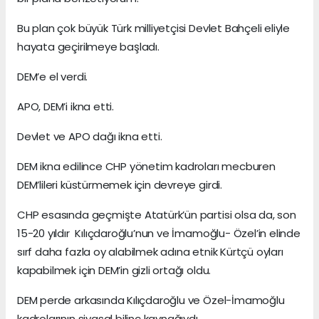
Bu plan çok büyük Türk milliyetçisi Devlet Bahçeli eliyle
hayata geçirilmeye başladı.
DEM’e el verdi.
APO, DEM’i ikna etti.
Devlet ve APO dağı ikna etti.
DEM ikna edilince CHP yönetim kadroları mecburen
DEM’lileri küstürmemek için devreye girdi.
CHP esasında geçmişte Atatürk’ün partisi olsa da, son
15-20 yıldır Kılıçdaroğlu’nun ve İmamoğlu- Özel’in elinde
sırf daha fazla oy alabilmek adına etnik Kürtçü oyları
kapabilmek için DEM’in gizli ortağı oldu.
DEM perde arkasında Kılıçdaroğlu ve Özel-İmamoğlu
kadrolarının siyasal bilinç kaynağıydı.