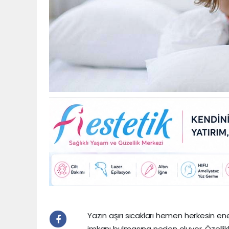
Yazın aşırı sıcakları hemen herkesin ene
imkanı bulmasına neden oluyor. Özellikle 