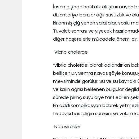
İnsan dışında hastalık oluşturmayan basi
dizanteriye benzer ağır susuzluk ve ölüm
kirlenmiş çiğ yenen salatalar, soslu maka
Tuvalet sonrası ve yiyecek hazırlamada
diğer haşerelerle mücadele önemlidir. A
Vibrio cholerae
‘Vibrio cholerae’ olarak adlandırılan bakt
belirten Dr. Semra Kavas şöyle konuşuyor:
mevsiminde görülür. Su ve su kaynaklı ü
ve karın ağrısı beklenen bulgular değild
sürede pirinç suyu diye tarif edilen şe
En ciddi komplikasyon böbrek yetmezliğid
tedavisi hastalığın süresini ve volüm kay
Norovirüsler