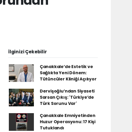
sorundan
.
İlginizi Çekebilir
Çanakkale’de Estetik ve
Sağlıkta Yeni Dönem:
Tütüncüler Kliniği Açılıyor
Dervişoğlu’ndan Siyaseti
Sarsan Çıkış: 'Türkiye’de
Türk Sorunu Var'
Çanakkale Emniyetinden
Huzur Operasyonu: 17 Kişi
Tutuklandı