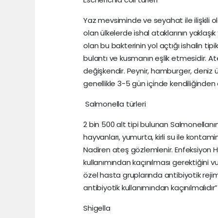
Yaz mevsiminde ve seyahat ile ilişkili o
olan ülkelerde ishal ataklarının yakla
olan bu bakterinin yol açtığı ishalin tipi
bulantı ve kusmanın eşlik etmesidir. Ateş
değişkendir. Peynir, hamburger, deniz ürü
genellikle 3-5 gün içinde kendiliğinden 
Salmonella türleri
2 bin 500 alt tipi bulunan Salmonellan
hayvanları, yumurta, kirli su ile kontam
Nadiren ateş gözlemlenir. Enfeksiyon Ha
kullanımından kaçınılması gerektiğini v
özel hasta gruplarında antibiyotik rej
antibiyotik kullanımından kaçınılmalıdır”
Shigella