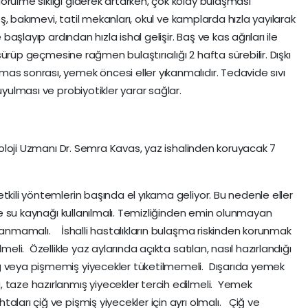
örülme sıklığı giderek artarken, çok kolay bulaşması
reş, bakımevi, tatil mekanları, okul ve kamplarda hızla yayılarak
 başlayıp ardından hızla ishal gelişir. Baş ve kas ağrıları ile
n sürüp geçmesine rağmen bulaştırıcılığı 2 hafta sürebilir. Dışkı
as sonrası, yemek öncesi eller yıkanmalıdır. Tedavide sıvı
uyulması ve probiyotikler yarar sağlar.
iyoloji Uzmanı Dr. Semra Kavas, yaz ishalinden koruyacak 7
tkili yöntemlerin başında el yıkama geliyor. Bu nedenle eller
me su kaynağı kullanılmalı. Temizliğinden emin olunmayan
ıkanmamalı. İshalli hastalıkların bulaşma riskinden korunmak
meli. Özellikle yaz aylarında açıkta satılan, nasıl hazırlandığı
ğ veya pişmemiş yiyecekler tüketilmemeli. Dışarıda yemek
 taze hazırlanmış yiyecekler tercih edilmeli. Yemek
aları çiğ ve pişmiş yiyecekler için ayrı olmalı. Çiğ ve