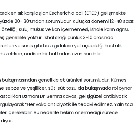
larak en sık karşılaşılan Escherichia coli (ETEC) gelişmekte
şık yüzde 20- 30’undan sorumludur. Kuluçka dönemi 12-48 saat
k özelliği; sulu, mukus ve kan içermemesi, ishale karın ağrısı,
 genellikle yoktur. İshal sıklığı günlük 3-10 arasında
nleri ve sosis gibi bazı gıdaların yol açabildiği hastalık
düzelirken, nadiren bir haftadan uzun sürebilir.
ın bulaşmasından genellikle et ürünleri sorumludur. Kümes
ine sebze ve yeşillikler, süt, süt tozu da bulaşmada rol oynar.
stalıkları Uzmanı Dr. Semra Kavas, gelişigüzel antibiyotik
urgulayarak “Her vaka antibiyotik ile tedavi edilmez. Yalnızca
imleri gerekebilir. Bu nedenle hekim önermediği sürece
 diyor.