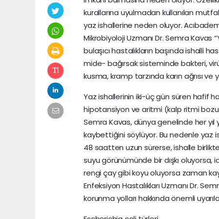
kurallarına uyulmadan kullanılan mutfa
yaz ishallerine neden oluyor. Acıbadem 
Mikrobiyoloji Uzmanı Dr. Semra Kavas “
bulaşıcı hastalıkların başında ishalli hast
mide- bağırsak sisteminde bakteri, virü
kusma, kramp tarzında karın ağrısı ve 
Yaz ishallerinin iki-üç gün süren hafif ha
hipotansiyon ve aritmi (kalp ritmi bozukl
Semra Kavas, dünya genelinde her yıl yak
kaybettiğini söylüyor. Bu nedenle yaz i
48 saatten uzun sürerse, ishalle birlikt
suyu görünümünde bir dışkı oluyorsa, id
rengi çay gibi koyu oluyorsa zaman k
Enfeksiyon Hastalıkları Uzmanı Dr. Semr
korunma yolları hakkında önemli uyarıl
Escherichia coli türleri