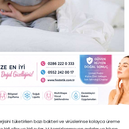
rjisini tüketirken bazı bakteri ve virüslerinse kolayca üreme
kirli eller ve kirli sular, iyi temizlenmeyen gıdalar ve hijyen