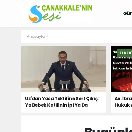
Gü
Anasayfa
ELAZI
Uz'dan Yasa Teklifine Sert Çıkış:
Av. İbr
Ya Bebek Katilinin İpi Ya Da
Hukuk 
Milletin Sesi!