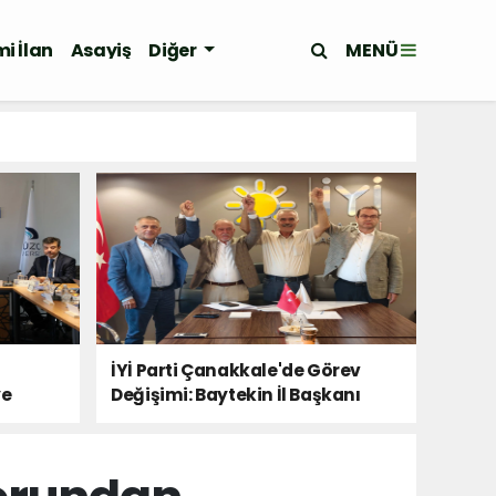
MENÜ
i İlan
Asayiş
Diğer
İYİ Parti Çanakkale'de Görev
ye
Değişimi: Baytekin İl Başkanı