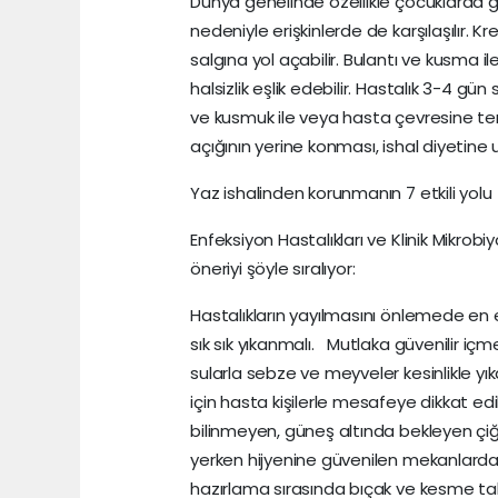
Dünya genelinde özellikle çocuklarda g
nedeniyle erişkinlerde de karşılaşılır. K
salgına yol açabilir. Bulantı ve kusma ile
halsizlik eşlik edebilir. Hastalık 3-4 gü
ve kusmuk ile veya hasta çevresine tem
açığının yerine konması, ishal diyetine 
Yaz ishalinden korunmanın 7 etkili yolu
Enfeksiyon Hastalıkları ve Klinik Mikrob
öneriyi şöyle sıralıyor:
Hastalıkların yayılmasını önlemede en e
sık sık yıkanmalı. Mutlaka güvenilir iç
sularla sebze ve meyveler kesinlikle y
için hasta kişilerle mesafeye dikkat edil
bilinmeyen, güneş altında bekleyen çi
yerken hijyenine güvenilen mekanlarda,
hazırlama sırasında bıçak ve kesme taht