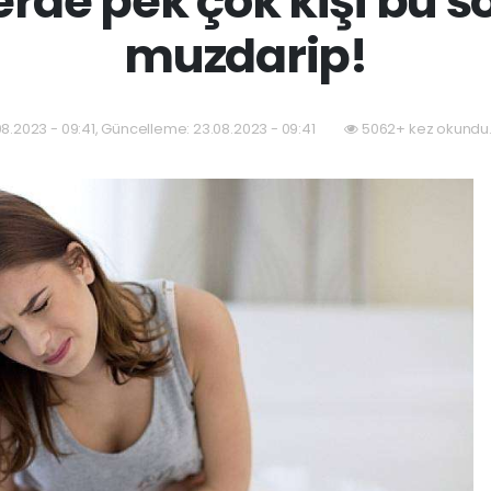
rde pek çok kişi bu 
muzdarip!
08.2023 - 09:41, Güncelleme: 23.08.2023 - 09:41
5062+ kez okundu