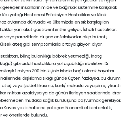
k gereçleri insanların mide ve bağırsak sistemine karışarak
Kozyatağı Hastanesi Enfeksiyon Hastalıkları ve Klinik
Yaz aylarında dünyada ve ülkemizde en sık karşılaşılan
alıklar yani akut gastroenteritler geliyor. İshalli hastalıklar,
s veya parazitlerle oluşan enfeksiyonlar olup bulantı,
yüksek ateş gibi semptomlarla ortaya çıkıyor” diyor.
stalıktan, bilinç bulanıklığı, böbrek yetmezliği, inatçı
uğu) gibi ciddi hastalıklara yol açabildiğini belirten Dr.
laşık 1 milyon 300 bin kişinin ishale bağlı olarak hayatını
shallerinde; dışkılama sıklığı günde üçten fazlaysa, bu durum
e ateş veya şiddetli kusma, kanlı/ mukuslu veya pirinç yıkantı
rar miktarı azaldıysa ya da günün ilerleyen saatlerinde idrar
aybetmeden mutlaka sağlık kuruluşuna başvurmak gerekiyor.
a Kavas yaz ishallerine yol açan 5 önemli etkeni anlattı,
ar ve önerilerde bulundu.