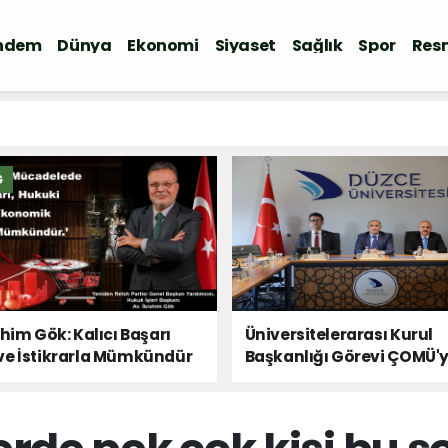
ndem
Dünya
Ekonomi
Siyaset
Sağlık
Spor
Resm
Ğ
ahim Gök: Kalıcı Başarı
Üniversitelerarası Kurul
ve İstikrarla Mümkündür
Başkanlığı Görevi ÇOMÜ'
Devredildi