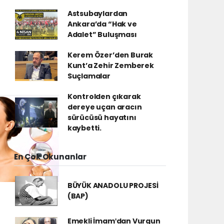
Astsubaylardan
Ankara’da “Hak ve
Adalet” Buluşması
Kerem Özer’den Burak
Kunt’a Zehir Zemberek
Suçlamalar
Kontrolden çıkarak
dereye uçan aracın
sürücüsü hayatını
kaybetti.
En Çok Okunanlar
BÜYÜK ANADOLU PROJESİ
(BAP)
Emekli İmamʹdan Vurgun