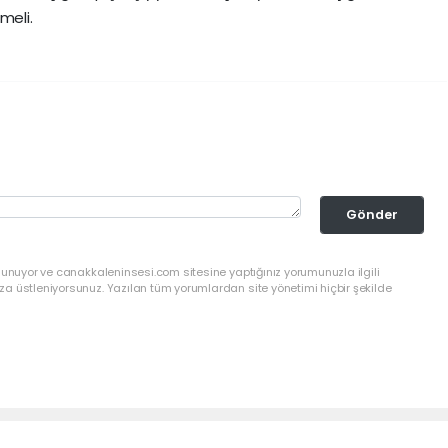
emeli.
Gönder
lunuyor ve canakkaleninsesi.com sitesine yaptığınız yorumunuzla ilgili
a üstleniyorsunuz. Yazılan tüm yorumlardan site yönetimi hiçbir şekilde