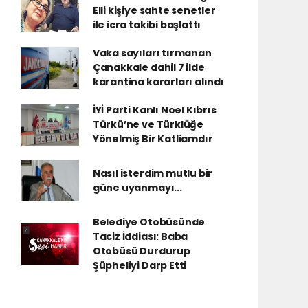
Elli kişiye sahte senetler
ile icra takibi başlattı
Vaka sayıları tırmanan
Çanakkale dahil 7 ilde
karantina kararları alındı
İYİ Parti Kanlı Noel Kıbrıs
Türkü’ne ve Türklüğe
Yönelmiş Bir Katliamdır
Nasıl isterdim mutlu bir
güne uyanmayı...
Belediye Otobüsünde
Taciz İddiası: Baba
Otobüsü Durdurup
Şüpheliyi Darp Etti