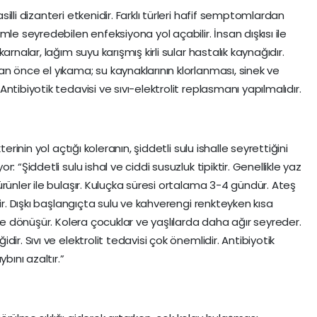
lli dizanteri etkenidir. Farklı türleri hafif semptomlardan
le seyredebilen enfeksiyona yol açabilir. İnsan dışkısı ile
rnalar, lağım suyu karışmış kirli sular hastalık kaynağıdır.
n önce el yıkama; su kaynaklarının klorlanması, sinek ve
ntibiyotik tedavisi ve sıvı-elektrolit replasmanı yapılmalıdır.
erinin yol açtığı koleranın, şiddetli sulu ishalle seyrettiğini
 “Şiddetli sulu ishal ve ciddi susuzluk tipiktir. Genellikle yaz
rünler ile bulaşır. Kuluçka süresi ortalama 3-4 gündür. Ateş
ir. Dışkı başlangıçta sulu ve kahverengi renkteyken kısa
kle dönüşür. Kolera çocuklar ve yaşlılarda daha ağır seyreder.
ir. Sıvı ve elektrolit tedavisi çok önemlidir. Antibiyotik
bını azaltır.”