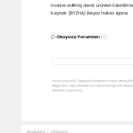
marine edilmiş deniz ürünleri tüketilm
Kaynak: (BYZHA) Beyaz Haber Ajansı
Okuyucu Yorumları
(0)
Yorum yazarak Topluluk Kuralları’nı kabul etmiş bu
doğrudan veya dolaylı tüm sorumluluğu tek başınız
sorumlu tutulamaz.
Anasayfa
Ekonomi