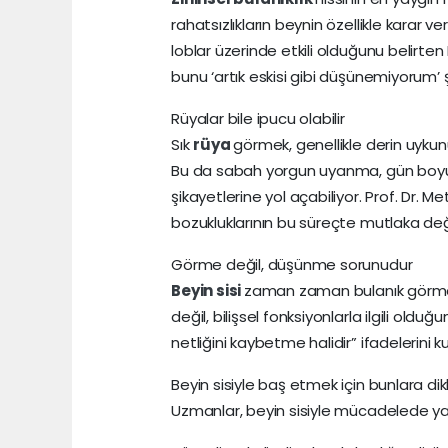
rahatsızlıkların beynin özellikle karar v
loblar üzerinde etkili olduğunu belirten 
bunu ‘artık eskisi gibi düşünemiyorum’ 
Rüyalar bile ipucu olabilir
Sık
rüya
görmek, genellikle derin uyku
Bu da sabah yorgun uyanma, gün boyu 
şikayetlerine yol açabiliyor. Prof. Dr. Met
bozukluklarının bu süreçte mutlaka değe
Görme değil, düşünme sorunudur
Beyin sisi
zaman zaman bulanık görme il
değil, bilişsel fonksiyonlarla ilgili ol
netliğini kaybetme halidir” ifadelerini ku
Beyin sisiyle baş etmek için bunlara dik
Uzmanlar, beyin sisiyle mücadelede yaşa