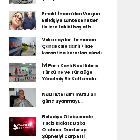
Emekli İmamʹdan Vurgun
Elli kişiye sahte senetler
ile icra takibi başlattı
Vaka sayıları tırmanan
Çanakkale dahil 7 ilde
karantina kararları alındı
İYİ Parti Kanlı Noel Kıbrıs
Türkü’ne ve Türklüğe
Yönelmiş Bir Katliamdır
Nasıl isterdim mutlu bir
güne uyanmayı...
Belediye Otobüsünde
Taciz İddiası: Baba
Otobüsü Durdurup
Şüpheliyi Darp Etti