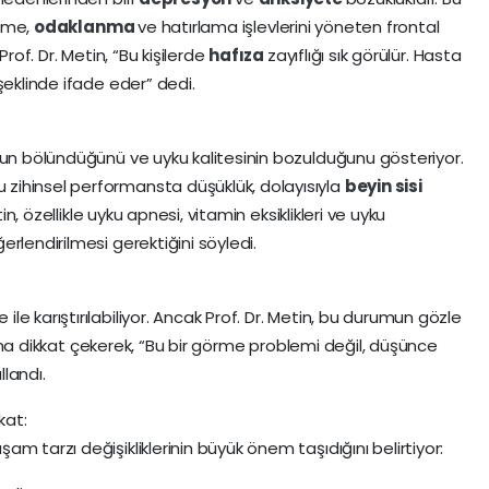
erme,
odaklanma
ve hatırlama işlevlerini yöneten frontal
Prof. Dr. Metin, “Bu kişilerde
hafıza
zayıflığı sık görülür. Hasta
şeklinde ifade eder” dedi.
nun bölündüğünü ve uyku kalitesinin bozulduğunu gösteriyor.
zihinsel performansta düşüklük, dolayısıyla
beyin sisi
in, özellikle uyku apnesi, vitamin eksiklikleri ve uyku
rlendirilmesi gerektiğini söyledi.
e karıştırılabiliyor. Ancak Prof. Dr. Metin, bu durumun gözle
duğuna dikkat çekerek, “Bu bir görme problemi değil, düşünce
llandı.
kat:
m tarzı değişikliklerinin büyük önem taşıdığını belirtiyor: