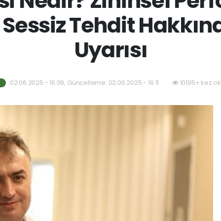
si Nedir? Zihinsel Pe
n Sessiz Tehdit Hakkı
Uyarısı
02.06.2025 - 16:09, Güncelleme: 02.06.2025 - 16:11
10195+ kez o