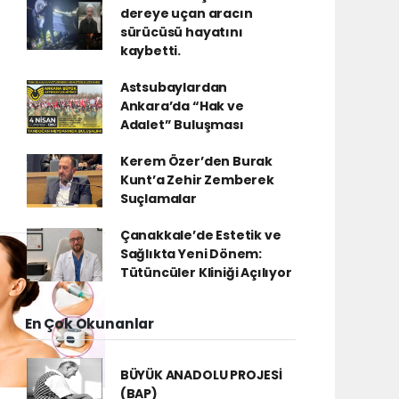
dereye uçan aracın
sürücüsü hayatını
kaybetti.
Astsubaylardan
Ankara’da “Hak ve
Adalet” Buluşması
Kerem Özer’den Burak
Kunt’a Zehir Zemberek
Suçlamalar
Çanakkale’de Estetik ve
Sağlıkta Yeni Dönem:
Tütüncüler Kliniği Açılıyor
En Çok Okunanlar
BÜYÜK ANADOLU PROJESİ
(BAP)