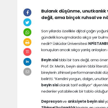
Bulanık düşünme, unutkanlık v
değil, ama birçok ruhsal ve nör
Son yıllarda özellikle dijital çağın yoğun
gündelik konuşmalarda sıkça yer bulma
nedir? Üsküdar Üniversitesi
NPİSTANB
konuşulan ancak sıkça yanlış anlaşılan d
Beyin sisi
tıbbi bir tanı değil, ama öneml
Prof. Dr. Metin, beyin sisinin tıbbi lit
bireylerin zihinsel performansındaki dü
belirtti. “Kendini yorgun, dalgın, unut
beyin sisi
olarak tarif ediliyor” diyen M
nedenler yatabilecek bir tablo olduğun
Depresyon
ve
anksiyete
beyin sisi
ya
Zihinsel bulanıklık
hissinin en yaygın