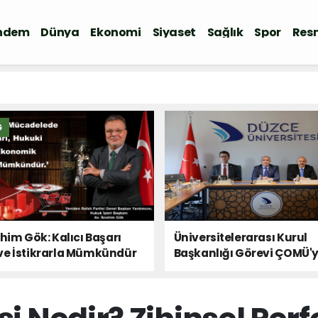
ndem
Dünya
Ekonomi
Siyaset
Sağlık
Spor
Resm
Ğ
ahim Gök: Kalıcı Başarı
Üniversitelerarası Kurul
ve İstikrarla Mümkündür
Başkanlığı Görevi ÇOMÜ'
Devredildi