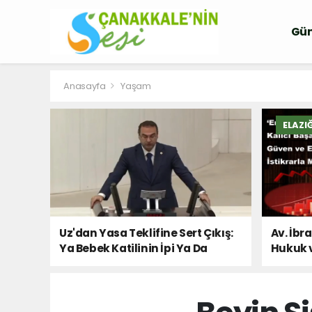
Gü
Anasayfa
Yaşam
ELAZI
Uz'dan Yasa Teklifine Sert Çıkış:
Av. İbr
Ya Bebek Katilinin İpi Ya Da
Hukuk 
Milletin Sesi!