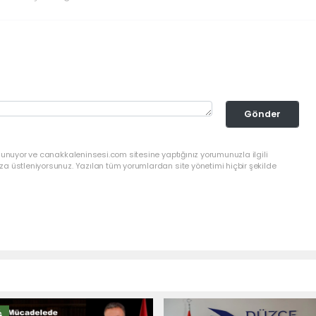
Gönder
lunuyor ve canakkaleninsesi.com sitesine yaptığınız yorumunuzla ilgili
a üstleniyorsunuz. Yazılan tüm yorumlardan site yönetimi hiçbir şekilde
Ğ