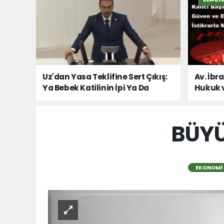
Uz'dan Yasa Teklifine Sert Çıkış:
Av. İbr
Ya Bebek Katilinin İpi Ya Da
Hukuk 
Milletin Sesi!
BÜYÜ
EKONOMI