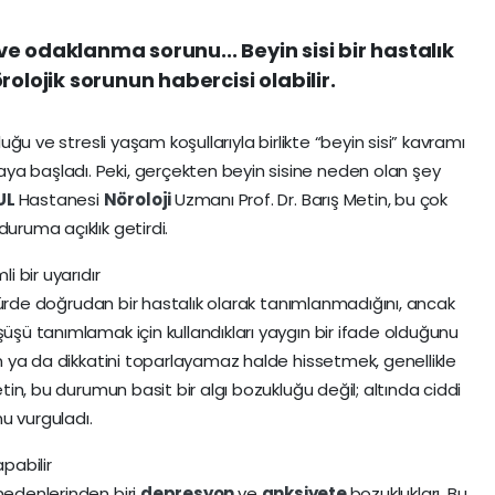
e odaklanma sorunu... Beyin sisi bir hastalık
olojik sorunun habercisi olabilir.
luğu ve stresli yaşam koşullarıyla birlikte “beyin sisi” kavramı
ya başladı. Peki, gerçekten beyin sisine neden olan şey
UL
Hastanesi
Nöroloji
Uzmanı Prof. Dr. Barış Metin, bu çok
uruma açıklık getirdi.
i bir uyarıdır
eratürde doğrudan bir hastalık olarak tanımlanmadığını, ancak
şüşü tanımlamak için kullandıkları yaygın bir ifade olduğunu
kan ya da dikkatini toparlayamaz halde hissetmek, genellikle
etin, bu durumun basit bir algı bozukluğu değil; altında ciddi
u vurguladı.
pabilir
 nedenlerinden biri
depresyon
ve
anksiyete
bozuklukları. Bu