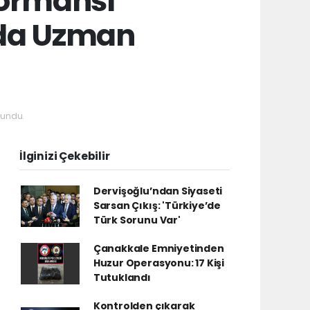
rformansı
nda Uzman
kundu.
İlginizi Çekebilir
Dervişoğlu’ndan Siyaseti
Sarsan Çıkış: 'Türkiye’de
Türk Sorunu Var'
Çanakkale Emniyetinden
Huzur Operasyonu: 17 Kişi
Tutuklandı
Kontrolden çıkarak