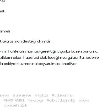
meli
eli
dilmeli
e mutlaka uzman desteği alınmalı
erinin hafife alınmaması gerektiğini, çünkü bazen bunama,
ızlıkların erken habercisi olabileceğini vurguladı. Bu nedenle
a psikiyatri uzmanına başvurulması öneriliyor.
esyon
#anksiyete
#hafıza
#odaklanma
#NPİSTANBUL
#nöroloji
#dikkat dağınıklığı
#rüya
s
#bilişsel sağlık