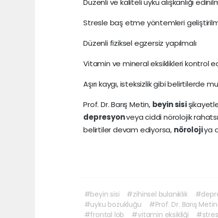
Düzenli ve kaliteli uyku alışkanlığı edinil
Stresle baş etme yöntemleri geliştirilm
Düzenli fiziksel egzersiz yapılmalı
Vitamin ve mineral eksiklikleri kontrol e
Aşırı kaygı, isteksizlik gibi belirtilerd
Prof. Dr. Barış Metin,
beyin sisi
şikayetl
depresyon
veya ciddi nörolojik rahats
belirtiler devam ediyorsa,
nöroloji
ya d
#beyin sisi
#zihinsel bulanıklık
#depr
#uyku bozukluğu
#Prof. Dr. Barış Metin
#frontal lob
#vitamin eksikliği
#stre