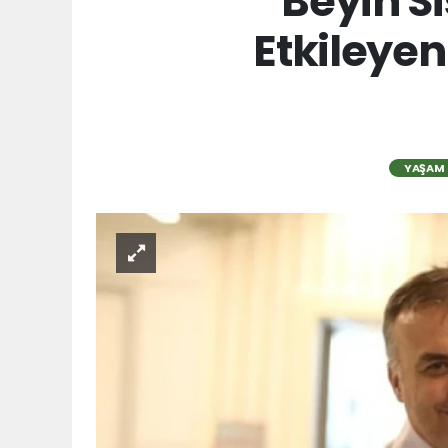
Beyin Si
Etkileye
YAŞAM