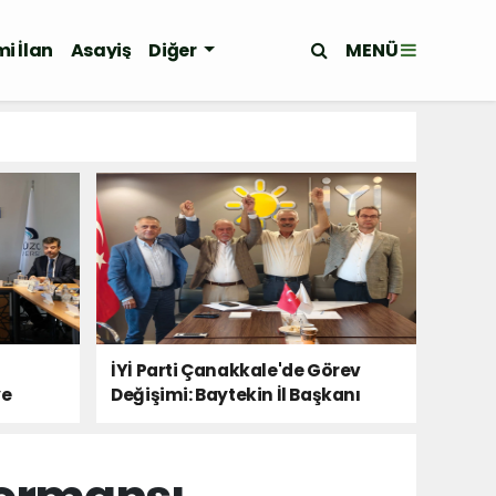
MENÜ
i İlan
Asayiş
Diğer
İYİ Parti Çanakkale'de Görev
ye
Değişimi: Baytekin İl Başkanı