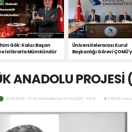
ahim Gök: Kalıcı Başarı
Üniversitelerarası Kurul
ve İstikrarla Mümkündür
Başkanlığı Görevi ÇOMÜ'
Devredildi
K ANADOLU PROJESİ 
10.08.2025 - 17:43, Güncelleme: 04.12.2025 - 00:14
275136+ kez 