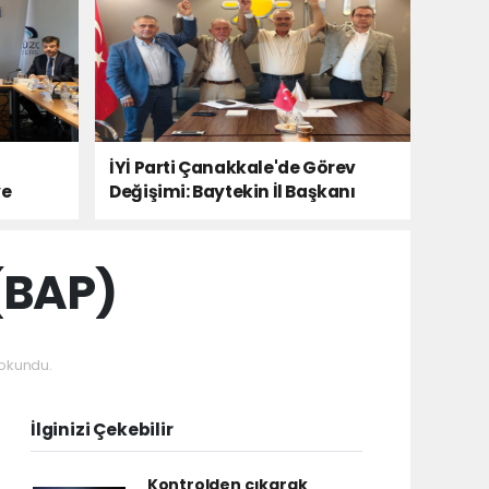
İYİ Parti Çanakkale'de Görev
ye
Değişimi: Baytekin İl Başkanı
(BAP)
okundu.
İlginizi Çekebilir
Kontrolden çıkarak