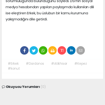
sorumluluğunda bulunduğunu söyledi. DSİ’nin sosyal
medya hesabından yapılan paylaşımda kullanılan dili
ise eleştiren Erkek, bu üslubun bir kamu kurumuna
yakışmadığını dile getirdi.
#Erkek
#Dardanos
#Atikhisar
#Kepez
#konut
Okuyucu Yorumları
(0)