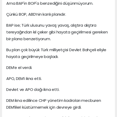
Ama BAP'ın BOP'a benzediğini düşünmüyorum.
Çünkü BOP, ABD’nin kanlı planıdır.
BAP ise; Türk ulusunu yavaş yavaş, alıştıra alıştıra
tereyağından kıl çeker gibi hayata geçirilmesi gereken
bir plana benzetiyorum.
Bu plan çok büyük Türk milliyetçisi Devlet Bahçeli eliyle
hayata geçirilmeye başladı.
DEM’e el verdi.
APO, DEM’i ikna etti.
Devlet ve APO dağı ikna etti.
DEM ikna edilince CHP yönetim kadroları mecburen
DEM’lileri küstürmemek için devreye girdi.