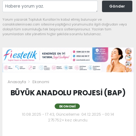
Gönder
Yorum yazarak Topluluk Kuralları’nı kabul etmiş bulunuyor ve
canakkaleninsesi.com sitesine yaptığınız yorumunuzla ilgili doğrudan veya
dolaylı tüm sorumluluğu tek başınıza üstleniyorsunuz. Yazılan tüm
yorumlardan site yönetimi hiçbir şekilde sorumlu tutulamaz.
Anasayfa
Ekonomi
BÜYÜK ANADOLU PROJESİ (BAP)
EKONOMI
10.08.2025 - 17:43, Güncelleme: 04.12.2025 - 00:14
275752+ kez okundu.