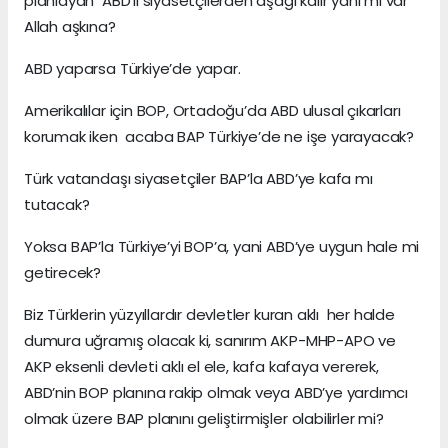
planlayan ABD’li siyasetçilerden aşağı kalır yanı mı var
Allah aşkına?
ABD yaparsa Türkiye’de yapar.
Amerikalılar için BOP, Ortadoğu’da ABD ulusal çıkarları
korumak iken acaba BAP Türkiye’de ne işe yarayacak?
Türk vatandaşı siyasetçiler BAP’la ABD’ye kafa mı
tutacak?
Yoksa BAP’la Türkiye’yi BOP’a, yani ABD’ye uygun hale mi
getirecek?
Biz Türklerin yüzyıllardır devletler kuran aklı her halde
dumura uğramış olacak ki, sanırım AKP-MHP-APO ve
AKP eksenli devleti aklı el ele, kafa kafaya vererek,
ABD’nin BOP planına rakip olmak veya ABD’ye yardımcı
olmak üzere BAP planını geliştirmişler olabilirler mi?