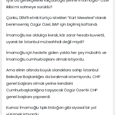
İşte bu gerekçelerle Kılıçdaroğlu yerine İmamoğlu- Özel
ikilisi mi sahneye sürüldü?
Çünkü, DEM’li etnik Kürtçü istekleri “Kürt Meselesi”olarak
benimsemiş Özgür Özel, BAP için biçilmiş kaftandı.
İmamoğlu ise oldukça kıvrak, kâr zarar hesabı kuvvetli,
uyanık bir İstanbul müteahhidi değil miydi?
İmamoğlu için hedefe giden yolda her şey mübahtı ve
İmamoğlu cumhurbaşkanı olmak istiyordu.
Ama elinin altında büyük olanaklara sahip İstanbul
Belediye Başkanlığını da bırakmak istemiyordu. CHP
genel başkanı olmak yerine kendisini
Cumhurbaşkanlığına taşıyacak Özgür Özer’éi CHP
genel başkanı yapıverdi.
Kurnaz İmamoğlu tıpkı Erdoğan gibi siyasal bir yol
yürümek istiyordu.