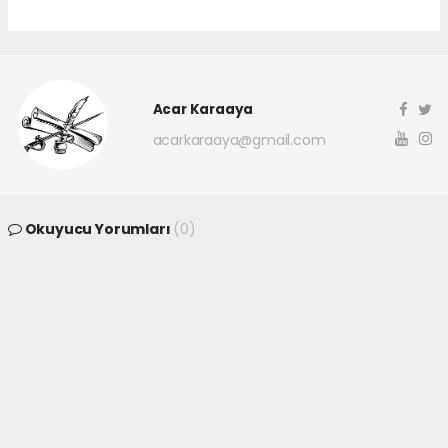
Acar Karaaya
acarkaraaya@gmail.com
Okuyucu Yorumları
(0)
Gönder
Yorum yazarak Topluluk Kuralları’nı kabul etmiş bulunuyor ve
canakkaleninsesi.com sitesine yaptığınız yorumunuzla ilgili doğrudan veya
dolaylı tüm sorumluluğu tek başınıza üstleniyorsunuz. Yazılan tüm
yorumlardan site yönetimi hiçbir şekilde sorumlu tutulamaz.