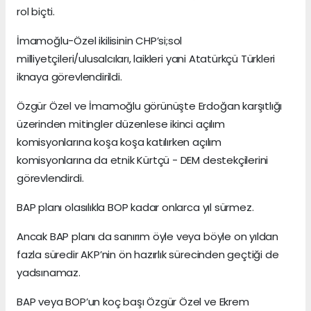
rol biçti.
İmamoğlu-Özel ikilisinin CHP’si;sol
milliyetçileri/ulusalcıları, laikleri yani Atatürkçü Türkleri
iknaya görevlendirildi.
Özgür Özel ve İmamoğlu görünüşte Erdoğan karşıtlığı
üzerinden mitingler düzenlese ikinci açılım
komisyonlarına koşa koşa katılırken açılım
komisyonlarına da etnik Kürtçü - DEM destekçilerini
görevlendirdi.
BAP planı olasılıkla BOP kadar onlarca yıl sürmez.
Ancak BAP planı da sanırım öyle veya böyle on yıldan
fazla süredir AKP’nin ön hazırlık sürecinden geçtiği de
yadsınamaz.
BAP veya BOP’un koç başı Özgür Özel ve Ekrem