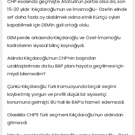
CHP esasında geçmişte Atatürk’ün partisi olsa da, son
15-20 yıldır Kılıçdaroğlu’nun ve İmamoğlu- Özel’in elinde
sırf daha fazla oy alabilmek adına etnik Kürtçü oyları
kapabilmek için DEM’in gizli ortağı oldu.
DEM perde arkasında Kılıçdaroğlu ve Özel-İmamoğlu
kadrolarının siyasal bilinç kaynağıydı.
Aslında Kılıçdaroğlu’nun CHP’nin başından
uzaklaştırılması da bu BAP planı hayata geçrilmesi için
miydi bilemedim?
Çünkü Kılıçdaroğlu Türk Kamuoyunda birçok seçimi
kaybetmiş yorgun ve profili düşük bir siyasetçi
konumuna gelmişti. BU hali ile BAP’a hizmet edemezdi.
Olasılıkla CHP’li Türk seçmeni Kılıçdaroğlu’nun ardından
gitmezdi.