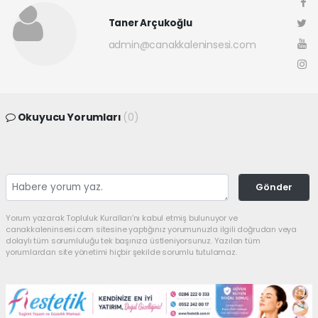
Taner Arçukoğlu
admin@canakkaleninsesi.com
Okuyucu Yorumları
(0)
Gönder
Yorum yazarak Topluluk Kuralları’nı kabul etmiş bulunuyor ve
canakkaleninsesi.com sitesine yaptığınız yorumunuzla ilgili doğrudan veya
dolaylı tüm sorumluluğu tek başınıza üstleniyorsunuz. Yazılan tüm
yorumlardan site yönetimi hiçbir şekilde sorumlu tutulamaz.