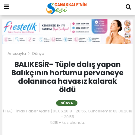
Anasayfa
Dünya
BALIKESİR- Tüple dalış yapan
Balıkçının hortumu pervaneye
dolanınca havasız kalarak
öldü
DÜNYA
(İHA) - İhlas Haber Ajansı | 03.06.2018 - 20:55, Güncelleme: 03.06.2018
- 20:55
5215+ kez okundu.