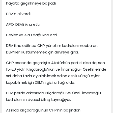
hayata geçirilmeye başladı.
DEM’e el verdi.
APO, DEM’i ikna etti.
Devlet ve APO dağı ikna etti.
DEM ikna edilince CHP yönetim kadroları mecburen
DEM’lileri küstürmemek için devreye girdi.
CHP esasında geçmişte Atatürk’ün partisi olsa da, son
15-20 yıldır Kılıçdaroğlu’nun ve İmamoğlu- Özel’in elinde
sırf daha fazla oy alabilmek adına etnik Kürtçü oyları
kapabilmek için DEM’in gizli ortağı oldu.
DEM perde arkasında Kılıçdaroğlu ve Özel-İmamoğlu
kadrolarının siyasal bilinç kaynağıydı.
Aslında Kılıçdaroğlu’nun CHP’nin başından