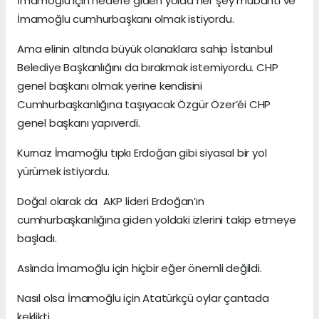
İmamoğlu için hedefe giden yolda her şey mübahtı ve
İmamoğlu cumhurbaşkanı olmak istiyordu.
Ama elinin altında büyük olanaklara sahip İstanbul
Belediye Başkanlığını da bırakmak istemiyordu. CHP
genel başkanı olmak yerine kendisini
Cumhurbaşkanlığına taşıyacak Özgür Özer’éi CHP
genel başkanı yapıverdi.
Kurnaz İmamoğlu tıpkı Erdoğan gibi siyasal bir yol
yürümek istiyordu.
Doğal olarak da AKP lideri Erdoğan’ın
cumhurbaşkanlığına giden yoldaki izlerini takip etmeye
başladı.
Aslında İmamoğlu için hiçbir eğer önemli değildi.
Nasıl olsa İmamoğlu için Atatürkçü oylar çantada
keklikti.