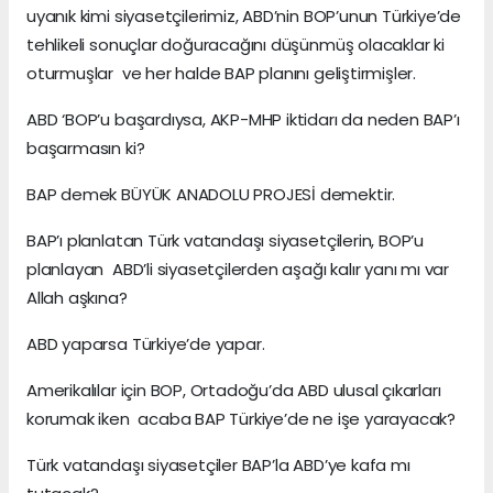
uyanık kimi siyasetçilerimiz, ABD’nin BOP’unun Türkiye’de
tehlikeli sonuçlar doğuracağını düşünmüş olacaklar ki
oturmuşlar ve her halde BAP planını geliştirmişler.
ABD ‘BOP’u başardıysa, AKP-MHP iktidarı da neden BAP’ı
başarmasın ki?
BAP demek BÜYÜK ANADOLU PROJESİ demektir.
BAP’ı planlatan Türk vatandaşı siyasetçilerin, BOP’u
planlayan ABD’li siyasetçilerden aşağı kalır yanı mı var
Allah aşkına?
ABD yaparsa Türkiye’de yapar.
Amerikalılar için BOP, Ortadoğu’da ABD ulusal çıkarları
korumak iken acaba BAP Türkiye’de ne işe yarayacak?
Türk vatandaşı siyasetçiler BAP’la ABD’ye kafa mı