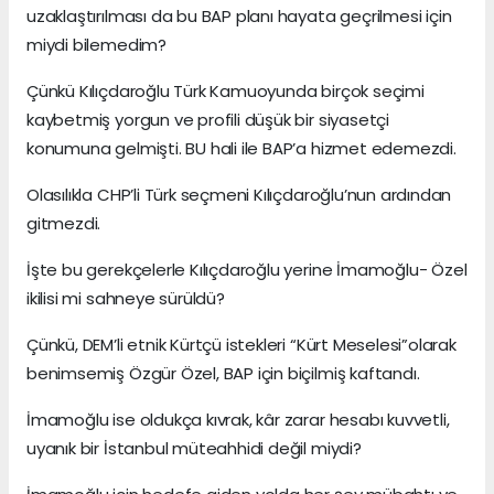
uzaklaştırılması da bu BAP planı hayata geçrilmesi için
miydi bilemedim?
Çünkü Kılıçdaroğlu Türk Kamuoyunda birçok seçimi
kaybetmiş yorgun ve profili düşük bir siyasetçi
konumuna gelmişti. BU hali ile BAP’a hizmet edemezdi.
Olasılıkla CHP’li Türk seçmeni Kılıçdaroğlu’nun ardından
gitmezdi.
İşte bu gerekçelerle Kılıçdaroğlu yerine İmamoğlu- Özel
ikilisi mi sahneye sürüldü?
Çünkü, DEM’li etnik Kürtçü istekleri “Kürt Meselesi”olarak
benimsemiş Özgür Özel, BAP için biçilmiş kaftandı.
İmamoğlu ise oldukça kıvrak, kâr zarar hesabı kuvvetli,
uyanık bir İstanbul müteahhidi değil miydi?