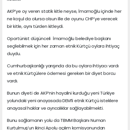
AKP’ye oy veren statik kitle neyse, İmamoğlu içinde her
ne koşul da olursa olsun ille de oyunu CHP’ye verecek
bir kitle, aynı türden kitleydi.
Oportünist düşünceli İmamoğlu belediye başkanı
seçilebilmek için her zaman etnik Kürtçü oylara ihtiyaç
duydu.
Cumhurbaşkanlığı yarışında da bu oylara ihtiyacı vardı
ve etnik Kürtçülere ödemesi gereken bir diyet borcu
vardı.
Bunun diyeti de AKP’nin hayalini kurduğu yeni Türkiye
yolundaki yeni anayasada DEM’li etnik Kürtçü isteklere
anayasal haklar ve ayrıcalıklar sağlayabilmekti.
Bunu sağlamanın yolu da TBMM Başkanı Numan
Kurtulmuş’un ikinci Apolu açılım komisyonundan