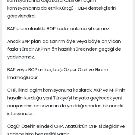
komisyonlarına koşa koşa katılırken açılım
komisyonlarına da etnik Kürtçü - DEM destekçilerini
görevlendirdi.
BAP planı olasılıkla BOP kadar onlarca yıl sürmez.
Ancak BAP planı da sanırım öyle veya böyle on yıldan
fazla süredir AKP’nin ön hazırlık sürecinden geçtiği de
yadsınamaz.
BAP veya BOP’un koç başı Özgür Özel ve Ekrem
İmamoğlu’dur.
CHP, ikinci açılım komisyonuna katılarak, AKP ve MHP’nin
hayalini kurduğu yeni Türkiye’yi hayata geçirecek yeni
anayasanın ön sözünün de yazıldığı sondan bir önceki
istasyondur.
Özgür Özel’in elindeki CHP, Atatürk’ün CHP’si değildir ve
sadece isim benzerliği vardır.