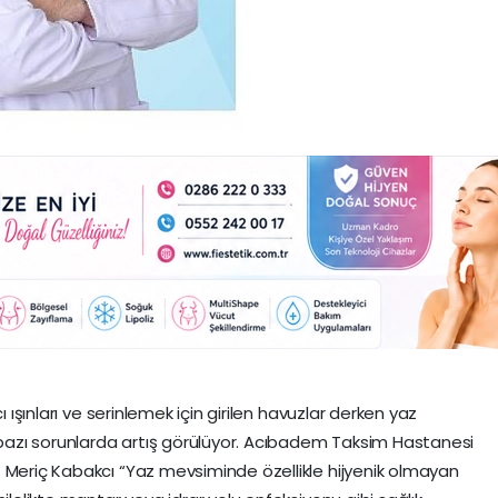
ı ışınları ve serinlemek için girilen havuzlar derken yaz
ı bazı sorunlarda artış görülüyor. Acıbadem Taksim Hastanesi
 Meriç Kabakcı “Yaz mevsiminde özellikle hijyenik olmayan