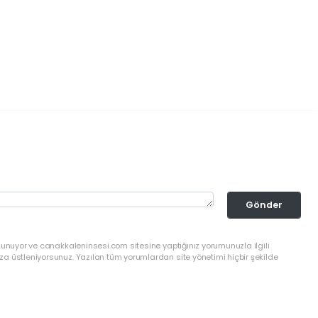
Gönder
lunuyor ve canakkaleninsesi.com sitesine yaptığınız yorumunuzla ilgili
a üstleniyorsunuz. Yazılan tüm yorumlardan site yönetimi hiçbir şekilde