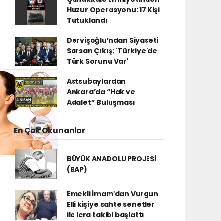
Huzur Operasyonu: 17 Kişi
Tutuklandı
Dervişoğlu’ndan Siyaseti
Sarsan Çıkış: 'Türkiye’de
Türk Sorunu Var'
Astsubaylardan
Ankara’da “Hak ve
Adalet” Buluşması
En Çok Okunanlar
BÜYÜK ANADOLU PROJESİ
(BAP)
Emekli İmamʹdan Vurgun
Elli kişiye sahte senetler
ile icra takibi başlattı