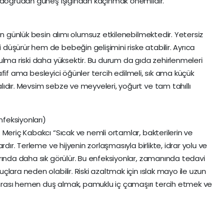
e doğrudan güneş ışığından kaçınmak önemlidir.
en günlük besin alımı olumsuz etkilenebilmektedir. Yetersiz
üşürür hem de bebeğin gelişimini riske atabilir. Ayrıca
ulma riski daha yüksektir. Bu durum da gıda zehirlenmeleri
 hafif ama besleyici öğünler tercih edilmeli, sık ama küçük
ıdır. Mevsim sebze ve meyveleri, yoğurt ve tam tahıllı
nfeksiyonları)
Meriç Kabakcı “Sıcak ve nemli ortamlar, bakterilerin ve
dır. Terleme ve hijyenin zorlaşmasıyla birlikte, idrar yolu ve
rında daha sık görülür. Bu enfeksiyonlar, zamanında tedavi
lara neden olabilir. Riski azaltmak için ıslak mayo ile uzun
rası hemen duş almak, pamuklu iç çamaşırı tercih etmek ve