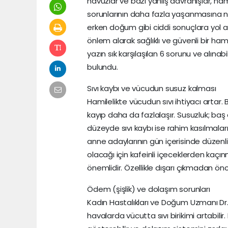
havuzlar ve bazı yanlış davranışlar, ham
sorunlarının daha fazla yaşanmasına n
erken doğum gibi ciddi sonuçlara yol aça
önlem alarak sağlıklı ve güvenli bir hamil
yazın sık karşılaşılan 6 sorunu ve alınab
bulundu.
Sıvı kaybı ve vücudun susuz kalması
Hamilelikte vücudun sıvı ihtiyacı artar.
kayıp daha da fazlalaşır. Susuzluk; baş d
düzeyde sıvı kaybı ise rahim kasılmaları
anne adaylarının gün içerisinde düzenli
olacağı için kafeinli içeceklerden kaç
önemlidir. Özellikle dışarı çıkmadan önc
Ödem (şişlik) ve dolaşım sorunları
Kadın Hastalıkları ve Doğum Uzmanı Dr.
havalarda vücutta sıvı birikimi artabilir