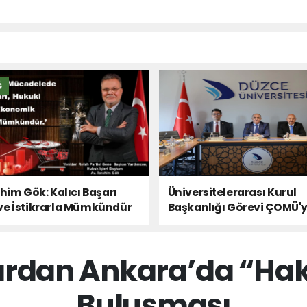
Ğ
ahim Gök: Kalıcı Başarı
Üniversitelerarası Kurul
ve İstikrarla Mümkündür
Başkanlığı Görevi ÇOMÜ'
Devredildi
rdan Ankara’da “Hak
Buluşması