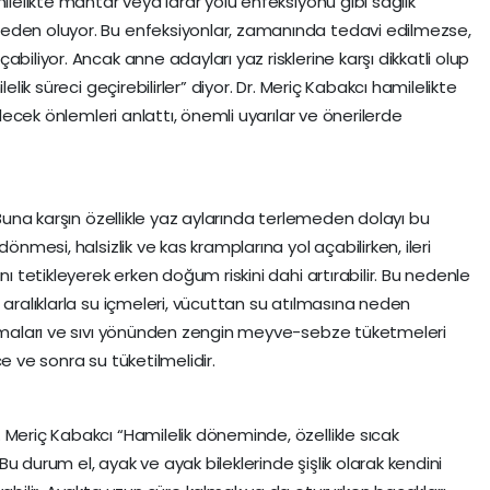
ilelikte mantar veya idrar yolu enfeksiyonu gibi sağlık
eden oluyor. Bu enfeksiyonlar, zamanında tedavi edilmezse,
biliyor. Ancak anne adayları yaz risklerine karşı dikkatli olup
elik süreci geçirebilirler” diyor. Dr. Meriç Kabakcı hamilelikte
ilecek önlemleri anlattı, önemli uyarılar ve önerilerde
 Buna karşın özellikle yaz aylarında terlemeden dolayı bu
önmesi, halsizlik ve kas kramplarına yol açabilirken, ileri
nı tetikleyerek erken doğum riskini dahi artırabilir. Bu nedenle
 aralıklarla su içmeleri, vücuttan su atılmasına neden
ınmaları ve sıvı yönünden zengin meyve-sebze tüketmeleri
e ve sonra su tüketilmelidir.
 Meriç Kabakcı “Hamilelik döneminde, özellikle sıcak
. Bu durum el, ayak ve ayak bileklerinde şişlik olarak kendini