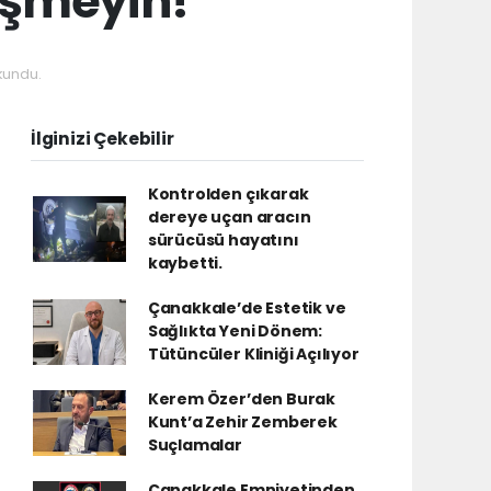
üşmeyin!
kundu.
İlginizi Çekebilir
Kontrolden çıkarak
dereye uçan aracın
sürücüsü hayatını
kaybetti.
Çanakkale’de Estetik ve
Sağlıkta Yeni Dönem:
Tütüncüler Kliniği Açılıyor
Kerem Özer’den Burak
Kunt’a Zehir Zemberek
Suçlamalar
Çanakkale Emniyetinden