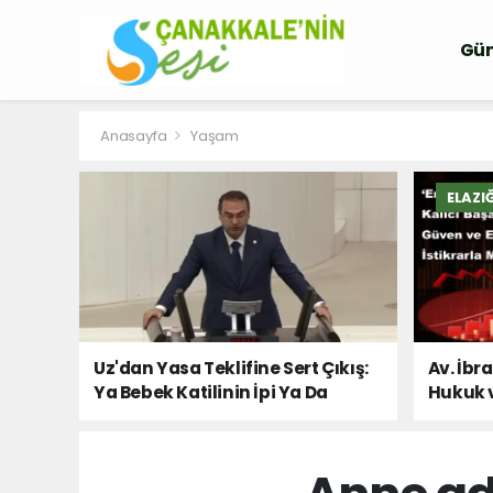
Gü
Anasayfa
Yaşam
ELAZI
Uz'dan Yasa Teklifine Sert Çıkış:
Av. İbr
Ya Bebek Katilinin İpi Ya Da
Hukuk 
Milletin Sesi!