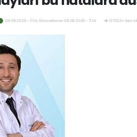
ayları bu hatalara d
08.08.2025 - 11:14, Güncelleme: 08.08.2025 - 11:14
137523+ kez o