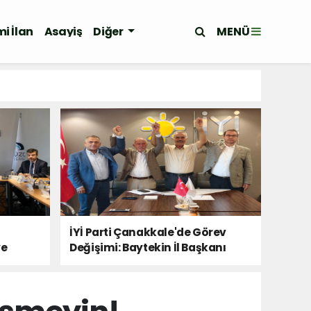
MENÜ
i İlan
Asayiş
Diğer
İYİ Parti Çanakkale'de Görev
ye
Değişimi: Baytekin İl Başkanı