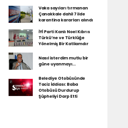
Vaka sayıları tırmanan
Çanakkale dahil 7 ilde
karantina kararları alındı
İYİ Parti Kanlı Noel Kıbrıs
Türkü’ne ve Türklüğe
Yönelmiş Bir Katliamdır
Nasıl isterdim mutlu bir
güne uyanmayı...
Belediye Otobüsünde
Taciz İddiası: Baba
Otobüsü Durdurup
Şüpheliyi Darp Etti