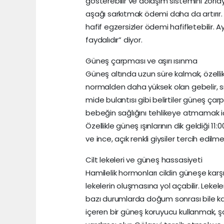
gösterebilir ve dolaşım sistemini zorla
aşağı sarkıtmak ödemi daha da artırır.
hafif egzersizler ödemi hafifletebilir. 
faydalıdır” diyor.
Güneş çarpması ve aşırı ısınma
Güneş altında uzun süre kalmak, özellikle
normalden daha yüksek olan gebelir, sıc
mide bulantısı gibi belirtiler güneş ça
bebeğin sağlığını tehlikeye atmamak iç
Özellikle güneş ışınlarının dik geldiği 1
ve ince, açık renkli giysiler tercih edilmel
Cilt lekeleri ve güneş hassasiyeti
Hamilelik hormonları cildin güneşe karş
lekelerin oluşmasına yol açabilir. Lekele
bazı durumlarda doğum sonrası bile ka
içeren bir güneş koruyucu kullanmak, 