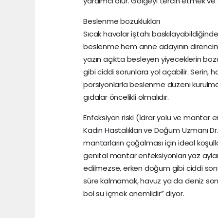
yardımcı olur. Gölgeyi tercih etmek v
Beslenme bozuklukları
Sıcak havalar iştahı baskılayabildiğind
beslenme hem anne adayının direncini d
yazın açıkta besleyen yiyeceklerin boz
gibi ciddi sorunlara yol açabilir. Serin,
porsiyonlarla beslenme düzeni kurulmal
gıdalar öncelikli olmalıdır.
Enfeksiyon riski (İdrar yolu ve mantar e
Kadın Hastalıkları ve Doğum Uzmanı Dr. 
mantarların çoğalması için ideal koşullar
genital mantar enfeksiyonları yaz ayla
edilmezse, erken doğum gibi ciddi sonuç
süre kalmamak, havuz ya da deniz son
bol su içmek önemlidir” diyor.