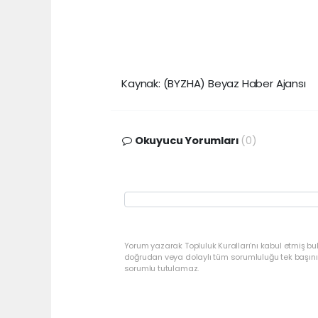
Kaynak: (BYZHA) Beyaz Haber Ajansı
Okuyucu Yorumları
(0)
Yorum yazarak Topluluk Kuralları’nı kabul etmiş bu
doğrudan veya dolaylı tüm sorumluluğu tek başınız
sorumlu tutulamaz.