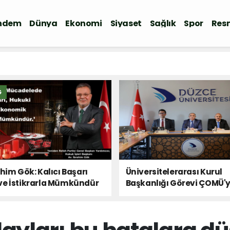
ndem
Dünya
Ekonomi
Siyaset
Sağlık
Spor
Resm
Ğ
ahim Gök: Kalıcı Başarı
Üniversitelerarası Kurul
ve İstikrarla Mümkündür
Başkanlığı Görevi ÇOMÜ'
Devredildi