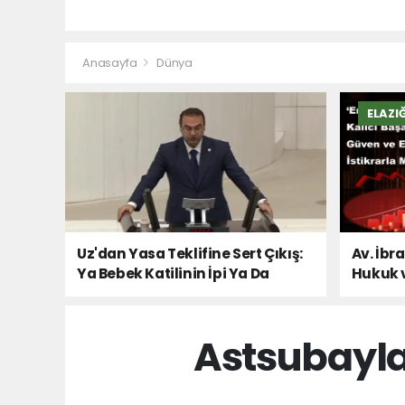
Anasayfa
Dünya
ELAZI
Uz'dan Yasa Teklifine Sert Çıkış:
Av. İbr
Ya Bebek Katilinin İpi Ya Da
Hukuk 
Milletin Sesi!
Astsubayla