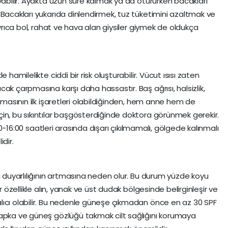
yabilir. Ayakta uzun süre kalmak ya da otururken bacakları
 Bacakları yukarıda dinlendirmek, tuz tüketimini azaltmak ve
Ayrıca bol, rahat ve hava alan giysiler giymek de oldukça
 hamilelikte ciddi bir risk oluşturabilir. Vücut ısısı zaten
ak çarpmasına karşı daha hassastır. Baş ağrısı, halsizlik,
rpmasının ilk işaretleri olabildiğinden, hem anne hem de
in, bu sıkıntılar başgösterdiğinde doktora görünmek gerekir.
1:00-16:00 saatleri arasında dışarı çıkılmamalı, gölgede kalınmalı
idir.
ı duyarlılığının artmasına neden olur. Bu durum yüzde koyu
r özellikle alın, yanak ve üst dudak bölgesinde belirginleşir ve
lıcı olabilir. Bu nedenle güneşe çıkmadan önce en az 30 SPF
şapka ve güneş gözlüğü takmak cilt sağlığını korumaya