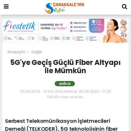
Anasayfa
Sağlık
5G'ye Geçiş Güçlü Fiber Altyapı
ile Mümkün
SAĞLIK
09.08.2023 - 13:04, Güncelleme: 09.08.2023 - 17:29
139145+ kez okundu.
Serbest Telekomünikasyon İşletmecileri
Derneği (TELKODER), 5G teknolojisinin fiber