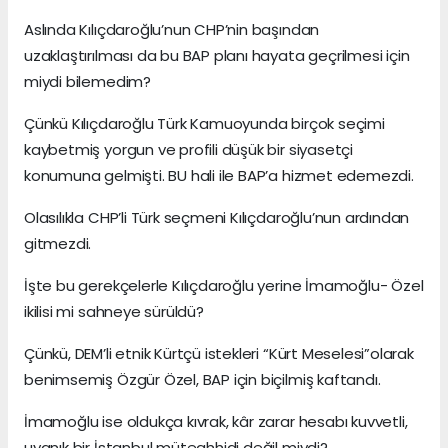
Aslında Kılıçdaroğlu’nun CHP’nin başından
uzaklaştırılması da bu BAP planı hayata geçrilmesi için
miydi bilemedim?
Çünkü Kılıçdaroğlu Türk Kamuoyunda birçok seçimi
kaybetmiş yorgun ve profili düşük bir siyasetçi
konumuna gelmişti. BU hali ile BAP’a hizmet edemezdi.
Olasılıkla CHP’li Türk seçmeni Kılıçdaroğlu’nun ardından
gitmezdi.
İşte bu gerekçelerle Kılıçdaroğlu yerine İmamoğlu- Özel
ikilisi mi sahneye sürüldü?
Çünkü, DEM’li etnik Kürtçü istekleri “Kürt Meselesi”olarak
benimsemiş Özgür Özel, BAP için biçilmiş kaftandı.
İmamoğlu ise oldukça kıvrak, kâr zarar hesabı kuvvetli,
uyanık bir İstanbul müteahhidi değil miydi?