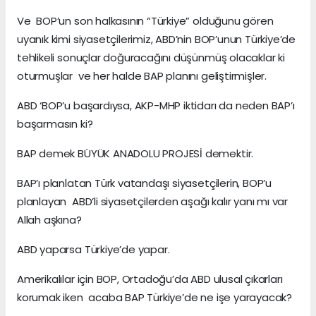
Ve BOP’un son halkasının “Türkiye” olduğunu gören
uyanık kimi siyasetçilerimiz, ABD’nin BOP’unun Türkiye’de
tehlikeli sonuçlar doğuracağını düşünmüş olacaklar ki
oturmuşlar ve her halde BAP planını geliştirmişler.
ABD ‘BOP’u başardıysa, AKP-MHP iktidarı da neden BAP’ı
başarmasın ki?
BAP demek BÜYÜK ANADOLU PROJESİ demektir.
BAP’ı planlatan Türk vatandaşı siyasetçilerin, BOP’u
planlayan ABD’li siyasetçilerden aşağı kalır yanı mı var
Allah aşkına?
ABD yaparsa Türkiye’de yapar.
Amerikalılar için BOP, Ortadoğu’da ABD ulusal çıkarları
korumak iken acaba BAP Türkiye’de ne işe yarayacak?