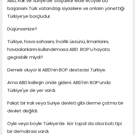
ABD, Irak ve Suriye’de başarılar elde ettiyse bu
başarısını Türk vatandaşı siyasilere ve onların yönettiği
Türkiye’ye borçludur.
Düşünsenize?
Türkiye, hava sahasını, İncirlik üssünü, limanlarını,
havaalanlarını kullandırmasa ABD BOP’u hayata
geçirebilir miydi?
Demek oluyor ki ABD’nin BOP destecisi Türkiye.
Ama ABD kalleşin önde gideni. ABD'nin BOP’unda
Türkiye'ye de yer vardı.
Fakat bir Irak veya Suriye devleti gibi derme çatma bir
devlet değildi.
Öyle veya böyle Türkiye’de kör topal da olsa batı tipi
bir demokrasi vardı.