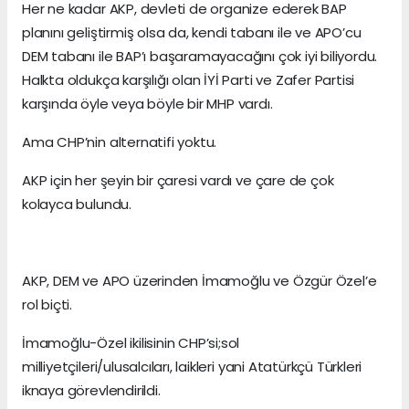
Her ne kadar AKP, devleti de organize ederek BAP
planını geliştirmiş olsa da, kendi tabanı ile ve APO’cu
DEM tabanı ile BAP’ı başaramayacağını çok iyi biliyordu.
Halkta oldukça karşılığı olan İYİ Parti ve Zafer Partisi
karşında öyle veya böyle bir MHP vardı.
Ama CHP’nin alternatifi yoktu.
AKP için her şeyin bir çaresi vardı ve çare de çok
kolayca bulundu.
AKP, DEM ve APO üzerinden İmamoğlu ve Özgür Özel’e
rol biçti.
İmamoğlu-Özel ikilisinin CHP’si;sol
milliyetçileri/ulusalcıları, laikleri yani Atatürkçü Türkleri
iknaya görevlendirildi.