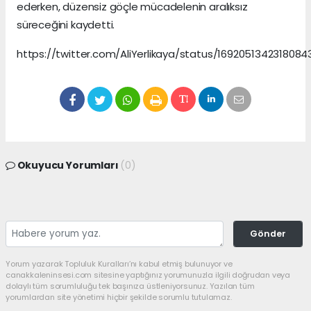
ederken, düzensiz göçle mücadelenin aralıksız
süreceğini kaydetti.
https://twitter.com/AliYerlikaya/status/1692051342318084
Okuyucu Yorumları
(0)
Gönder
Yorum yazarak Topluluk Kuralları’nı kabul etmiş bulunuyor ve
canakkaleninsesi.com sitesine yaptığınız yorumunuzla ilgili doğrudan veya
dolaylı tüm sorumluluğu tek başınıza üstleniyorsunuz. Yazılan tüm
yorumlardan site yönetimi hiçbir şekilde sorumlu tutulamaz.