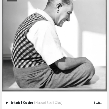
Erkek
|
Kadın
(Haberi Sesli Oku)