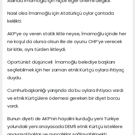
Aslında İmamoğlu için hiçbir eğer önemli değildi.
Nasıl olsa İmamoğlu için Atatürkçü oylar çantada
keklikti.
AKP’ye oy veren statik kitle neyse, İmamoğlu içinde her
ne koşul da olursa olsun ille de oyunu CHP’ye verecek
bir kitle, aynı türden kitleydi.
Oportünist düşünceli İmamoğlu belediye başkanı
seçilebilmek için her zaman etnik Kürtçü oylara ihtiyaç
duydu.
Cumhurbaşkanlığı yarışında da bu oylara ihtiyacı vardı
ve etnik Kürtçülere ödemesi gereken bir diyet borcu
vardı.
Bunun diyeti de AKP’nin hayalini kurduğu yeni Türkiye
yolundaki yeni anayasada DEM’li etnik Kürtçü isteklere
anayasal haklar ve ayrıcalıklar sağlayabilmekti.