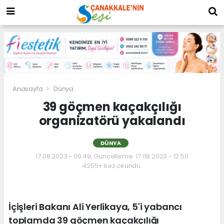
Anasayfa
Dünya
39 göçmen kaçakçılığı
organizatörü yakalandı
DÜNYA
17.08.2023 - 09:49, Güncelleme: 17.08.2023 - 12:50
4255+ kez okundu.
İçişleri Bakanı Ali Yerlikaya, 5'i yabancı
toplamda 39 göçmen kaçakçılığı