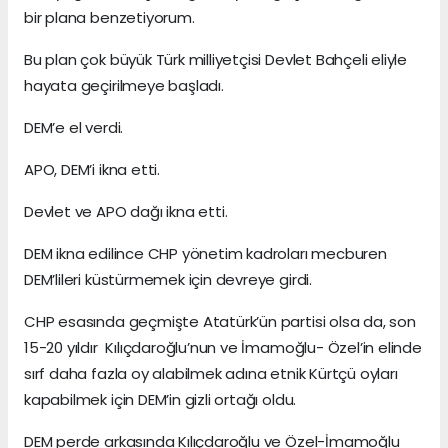
bir plana benzetiyorum.
Bu plan çok büyük Türk milliyetçisi Devlet Bahçeli eliyle
hayata geçirilmeye başladı.
DEM’e el verdi.
APO, DEM’i ikna etti.
Devlet ve APO dağı ikna etti.
DEM ikna edilince CHP yönetim kadroları mecburen
DEM’lileri küstürmemek için devreye girdi.
CHP esasında geçmişte Atatürk’ün partisi olsa da, son
15-20 yıldır Kılıçdaroğlu’nun ve İmamoğlu- Özel’in elinde
sırf daha fazla oy alabilmek adına etnik Kürtçü oyları
kapabilmek için DEM’in gizli ortağı oldu.
DEM perde arkasında Kılıçdaroğlu ve Özel-İmamoğlu