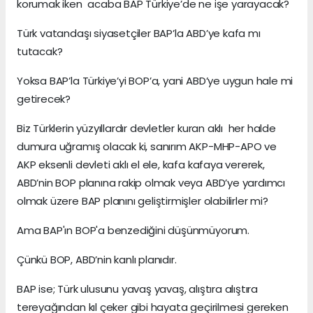
korumak iken acaba BAP Türkiye’de ne işe yarayacak?
Türk vatandaşı siyasetçiler BAP’la ABD’ye kafa mı
tutacak?
Yoksa BAP’la Türkiye’yi BOP’a, yani ABD’ye uygun hale mi
getirecek?
Biz Türklerin yüzyıllardır devletler kuran aklı her halde
dumura uğramış olacak ki, sanırım AKP-MHP-APO ve
AKP eksenli devleti aklı el ele, kafa kafaya vererek,
ABD’nin BOP planına rakip olmak veya ABD’ye yardımcı
olmak üzere BAP planını geliştirmişler olabilirler mi?
Ama BAP'ın BOP'a benzediğini düşünmüyorum.
Çünkü BOP, ABD’nin kanlı planıdır.
BAP ise; Türk ulusunu yavaş yavaş, alıştıra alıştıra
tereyağından kıl çeker gibi hayata geçirilmesi gereken