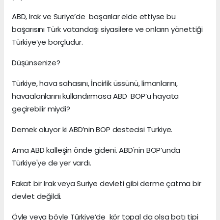
ABD, Irak ve Suriye’de başarılar elde ettiyse bu
başarısını Türk vatandaşı siyasilere ve onların yönettiği
Türkiye’ye borçludur.
Düşünsenize?
Türkiye, hava sahasını, İncirlik üssünü, limanlarını,
havaalanlarını kullandırmasa ABD BOP’u hayata
geçirebilir miydi?
Demek oluyor ki ABD’nin BOP destecisi Türkiye.
Ama ABD kalleşin önde gideni. ABD'nin BOP’unda
Türkiye'ye de yer vardı.
Fakat bir Irak veya Suriye devleti gibi derme çatma bir
devlet değildi.
Öyle veya böyle Türkiye’de kör topal da olsa batı tipi