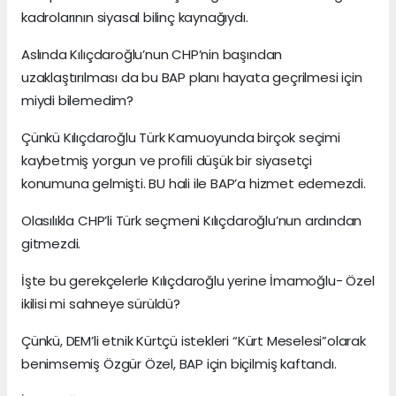
kadrolarının siyasal bilinç kaynağıydı.
Aslında Kılıçdaroğlu’nun CHP’nin başından
uzaklaştırılması da bu BAP planı hayata geçrilmesi için
miydi bilemedim?
Çünkü Kılıçdaroğlu Türk Kamuoyunda birçok seçimi
kaybetmiş yorgun ve profili düşük bir siyasetçi
konumuna gelmişti. BU hali ile BAP’a hizmet edemezdi.
Olasılıkla CHP’li Türk seçmeni Kılıçdaroğlu’nun ardından
gitmezdi.
İşte bu gerekçelerle Kılıçdaroğlu yerine İmamoğlu- Özel
ikilisi mi sahneye sürüldü?
Çünkü, DEM’li etnik Kürtçü istekleri “Kürt Meselesi”olarak
benimsemiş Özgür Özel, BAP için biçilmiş kaftandı.