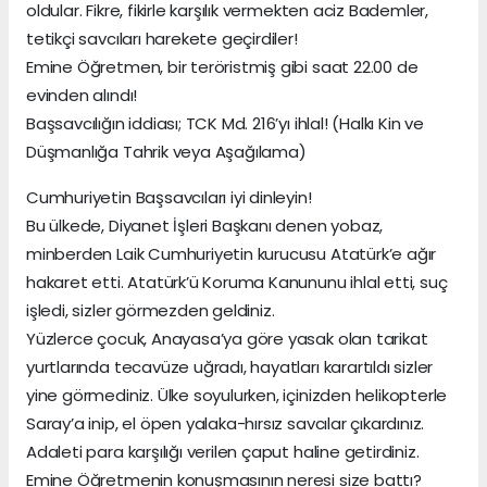
oldular. Fikre, fikirle karşılık vermekten aciz Bademler,
tetikçi savcıları harekete geçirdiler!
Emine Öğretmen, bir teröristmiş gibi saat 22.00 de
evinden alındı!
Başsavcılığın iddiası; TCK Md. 216’yı ihlal! (Halkı Kin ve
Düşmanlığa Tahrik veya Aşağılama)
Cumhuriyetin Başsavcıları iyi dinleyin!
Bu ülkede, Diyanet İşleri Başkanı denen yobaz,
minberden Laik Cumhuriyetin kurucusu Atatürk’e ağır
hakaret etti. Atatürk’ü Koruma Kanununu ihlal etti, suç
işledi, sizler görmezden geldiniz.
Yüzlerce çocuk, Anayasa’ya göre yasak olan tarikat
yurtlarında tecavüze uğradı, hayatları karartıldı sizler
yine görmediniz. Ülke soyulurken, içinizden helikopterle
Saray’a inip, el öpen yalaka-hırsız savcılar çıkardınız.
Adaleti para karşılığı verilen çaput haline getirdiniz.
Emine Öğretmenin konuşmasının neresi size battı?