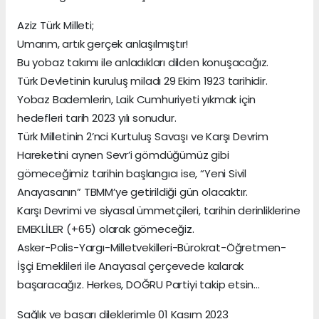
Aziz Türk Milleti;
Umarım, artık gerçek anlaşılmıştır!
Bu yobaz takımı ile anladıkları dilden konuşacağız.
Türk Devletinin kuruluş miladı 29 Ekim 1923 tarihidir.
Yobaz Bademlerin, Laik Cumhuriyeti yıkmak için
hedefleri tarih 2023 yılı sonudur.
Türk Milletinin 2’nci Kurtuluş Savaşı ve Karşı Devrim
Hareketini aynen Sevr’i gömdüğümüz gibi
gömeceğimiz tarihin başlangıcı ise, “Yeni Sivil
Anayasanın” TBMM’ye getirildiği gün olacaktır.
Karşı Devrimi ve siyasal ümmetçileri, tarihin derinliklerine
EMEKLİLER (+65) olarak gömeceğiz.
Asker-Polis-Yargı-Milletvekilleri-Bürokrat-Öğretmen-
İşçi Emeklileri ile Anayasal çerçevede kalarak
başaracağız. Herkes, DOĞRU Partiyi takip etsin…
Sağlık ve başarı dileklerimle 01 Kasım 2023