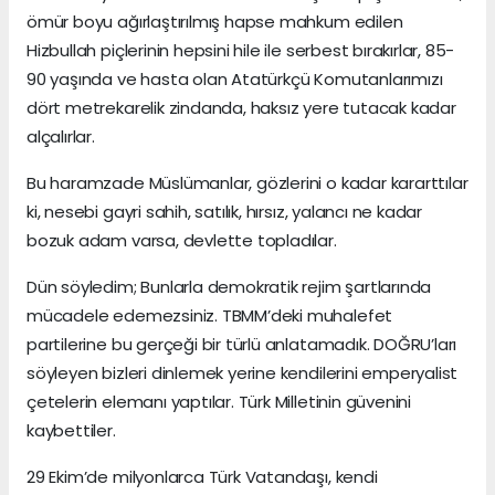
ömür boyu ağırlaştırılmış hapse mahkum edilen
Hizbullah piçlerinin hepsini hile ile serbest bırakırlar, 85-
90 yaşında ve hasta olan Atatürkçü Komutanlarımızı
dört metrekarelik zindanda, haksız yere tutacak kadar
alçalırlar.
Bu haramzade Müslümanlar, gözlerini o kadar kararttılar
ki, nesebi gayri sahih, satılık, hırsız, yalancı ne kadar
bozuk adam varsa, devlette topladılar.
Dün söyledim; Bunlarla demokratik rejim şartlarında
mücadele edemezsiniz. TBMM’deki muhalefet
partilerine bu gerçeği bir türlü anlatamadık. DOĞRU’ları
söyleyen bizleri dinlemek yerine kendilerini emperyalist
çetelerin elemanı yaptılar. Türk Milletinin güvenini
kaybettiler.
29 Ekim’de milyonlarca Türk Vatandaşı, kendi