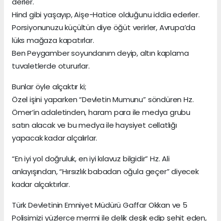
derler.
Hind gibi yaşayıp, Aişe-Hatice olduğunu iddia ederler.
Porsiyonunuzu küçültün diye öğüt verirler, Avrupa’da
lüks mağaza kapatırlar.
Ben Peygamber soyundanım deyip, altın kaplama
tuvaletlerde otururlar.
Bunlar öyle alçaktır ki;
Özel işini yaparken “Devletin Mumunu” söndüren Hz.
Ömer’in adaletinden, haram para ile medya grubu
satın alacak ve bu medya ile haysiyet cellatlığı
yapacak kadar alçalırlar.
“En iyi yol doğruluk, en iyi kılavuz bilgidir” Hz. Ali
anlayışından, “Hırsızlık babadan oğula geçer” diyecek
kadar alçaktırlar.
Türk Devletinin Emniyet Müdürü Gaffar Okkan ve 5
Polisimizi yüzlerce mermi ile delik deşik edip şehit eden,