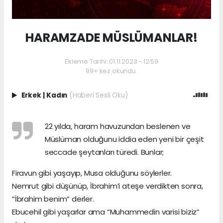
HARAMZADE MÜSLÜMANLAR!
Ekleme Tarihi: 01.11.2023 - 12:59
99+ kez okundu.
Erkek
|
Kadın
(Haberi Sesli Oku)
22 yılda, haram havuzundan beslenen ve
Müslüman olduğunu iddia eden yeni bir çeşit
seccade şeytanları türedi. Bunlar;
Firavun gibi yaşayıp, Musa olduğunu söylerler.
Nemrut gibi düşünüp, İbrahim’i ateşe verdikten sonra,
“İbrahim benim” derler.
Ebucehil gibi yaşarlar ama “Muhammedin varisi biziz”