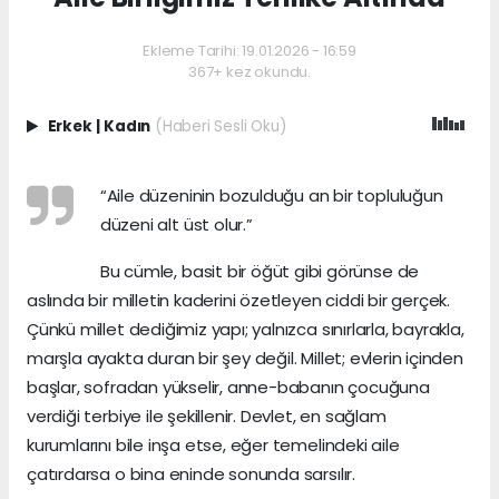
Ekleme Tarihi: 19.01.2026 - 16:59
367+ kez okundu.
Erkek
|
Kadın
(Haberi Sesli Oku)
“Aile düzeninin bozulduğu an bir topluluğun
düzeni alt üst olur.”
Bu cümle, basit bir öğüt gibi görünse de
aslında bir milletin kaderini özetleyen ciddi bir gerçek.
Çünkü millet dediğimiz yapı; yalnızca sınırlarla, bayrakla,
marşla ayakta duran bir şey değil. Millet; evlerin içinden
başlar, sofradan yükselir, anne-babanın çocuğuna
verdiği terbiye ile şekillenir. Devlet, en sağlam
kurumlarını bile inşa etse, eğer temelindeki aile
çatırdarsa o bina eninde sonunda sarsılır.