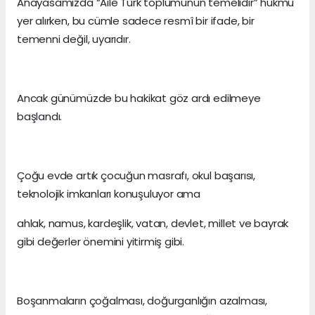
Anayasamızda “Aile Türk toplumunun temelidir” hükmü
yer alırken, bu cümle sadece resmî bir ifade, bir
temenni değil, uyarıdır.
Ancak günümüzde bu hakikat göz ardı edilmeye
başlandı.
Çoğu evde artık çocuğun masrafı, okul başarısı,
teknolojik imkanları konuşuluyor ama
ahlak, namus, kardeşlik, vatan, devlet, millet ve bayrak
gibi değerler önemini yitirmiş gibi.
Boşanmaların çoğalması, doğurganlığın azalması,