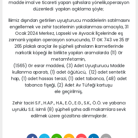
madde imal ve ticareti yapan şahıslara yönelik,operasyon
düzenledi yapılan açıklama şöyle;
İliimiz dışından getirilen uyuşturucu maddelerin satılmasını
engellemek ve zehir tacirlerinin yakalanması amacıyla, 31
Ocak 2024 Merkez, Lapseki ve Ayvacık İlçelerinde eş
zamanlı yapılan operasyon sonucunda, 17 GK 743 ve 35 EF
265 plakalı araçlar ile şüpheli şahısların ikametlerinde
narkotik köpeği ile birlikte yapılan aramalarda (11) Gr
metamfetamin,
(1.565) Gr esrar maddesi, (3) Adet Uyuşturucu Madde
kullanma aparatı, (1) adet öğütücü, (12) adet sentetik
hap, (1) adet hassas terazi, (1) adet tabanca, (48) adet
tabanca fişeği, (2) Adet Av Tüfeği kartuşu
ele geçirilmiş,
Zehir taciri S.F., H.A.P., H.A., E.Ö., E.G., S.K., Ö.Ö. ve yabancı
uyruklu S.E. isimli (8) şüpheli şahıs adli makamlara sevk
edilmek üzere gözaltına alınmışlardır.