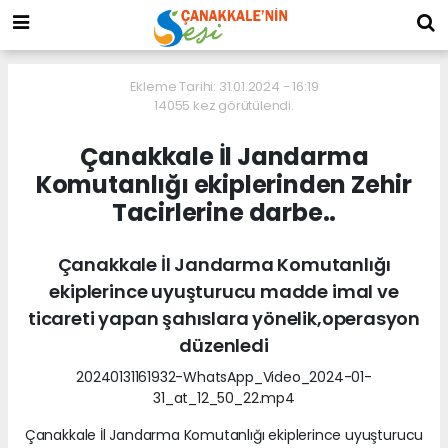
Ekleme Tarihi: 31.01.2024 - 16:19
14055 kez görütülendi.
Çanakkale İl Jandarma
Komutanlığı ekiplerinden Zehir
Tacirlerine darbe..
Çanakkale İl Jandarma Komutanlığı
ekiplerince uyuşturucu madde imal ve
ticareti yapan şahıslara yönelik,operasyon
düzenledi
20240131161932-WhatsApp_Video_2024-01-
31_at_12_50_22.mp4
Çanakkale İl Jandarma Komutanlığı ekiplerince uyuşturucu