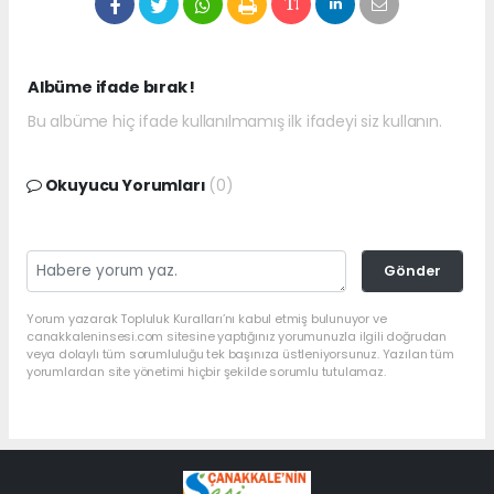
Albüme ifade bırak !
Bu albüme hiç ifade kullanılmamış ilk ifadeyi siz kullanın.
Okuyucu Yorumları
(0)
Gönder
Yorum yazarak Topluluk Kuralları’nı kabul etmiş bulunuyor ve
canakkaleninsesi.com sitesine yaptığınız yorumunuzla ilgili doğrudan
veya dolaylı tüm sorumluluğu tek başınıza üstleniyorsunuz. Yazılan tüm
yorumlardan site yönetimi hiçbir şekilde sorumlu tutulamaz.